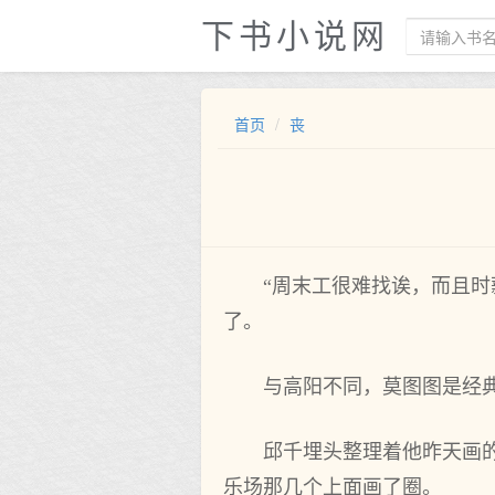
下书小说网
首页
丧
“周末工很难找诶，而且
了。
与高阳不同，莫图图是经
邱千埋头整理着他昨天画
乐场那几个上面画了圈。