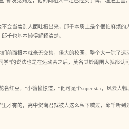
灰盒”都没见到过，他的同租人一定已经买了碑，埋进土里
他不会当着别人面吐槽出来，邱千本质上是个很怕麻烦的
，邱千也基本懒得解释清楚。
他们前面根本就毫无交集，偌大的校园，整个大一除了运
班同学”的说法也是在运动会之后，莫名其妙周围人就都认
红豆。”小簪憧憬道，“他可是个super star，风云人物
学里才有的，高中贺南君就被人这么私下喊过，邱千听到