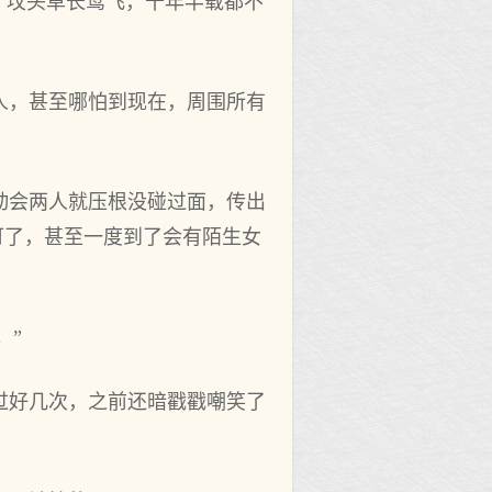
，坟头草长莺飞，十年半载都不
人，甚至哪怕到现在，周围所有
动会两人就压根没碰过面，传出
可了，甚至一度到了会有陌生女
。”
过好几次，之前还暗戳戳嘲笑了