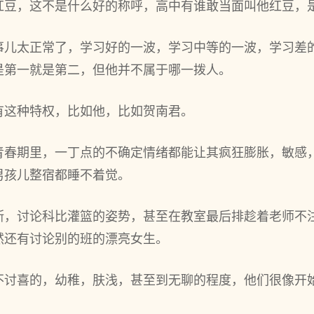
红豆，这不是什么好的称呼，高中有谁敢当面叫他红豆，
事儿太正常了，学习好的一波，学习中等的一波，学习差
是第一就是第二，但他并不属于哪一拨人。
有这种特权，比如他，比如贺南君。
青春期里，一丁点的不确定情绪都能让其疯狂膨胀，敏感
男孩儿整宿都睡不着觉。
斯，讨论科比灌篮的姿势，甚至在教室最后排趁着老师不
然还有讨论别的班的漂亮女生。
不讨喜的，幼稚，肤浅，甚至到无聊的程度，他们很像开