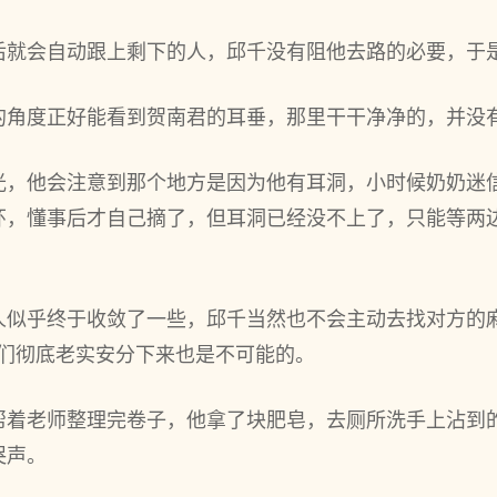
后就会自动跟上剩下的人，邱千没有阻他去路的必要，于
的角度正好能看到贺南君的耳垂，那里干干净净的，并没
光，他会注意到那个地方是因为他有耳洞，小时候奶奶迷
环，懂事后才自己摘了，但耳洞已经没不上了，只能等两
人似乎终于收敛了一些，邱千当然也不会主动去找对方的
他们彻底老实安分下来也是不可能的。
帮着老师整理完卷子，他拿了块肥皂，去厕所洗手上沾到
哭声。