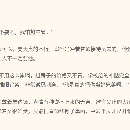
。
不要吧，我怕热中暑。”
天可以，夏天真的不行，邱千是冲着普通接待员去的，他
别人不一定要他。
实不用这么累啊，租房子的价格又不贵，学校给的补贴完
推眼镜架，非常诚恳地道，“他是真的把你当好兄弟啊。”
他戴着单边镜，表情有种说不上来的无奈，欲言又止的大
憋着又很难受，只能把直角线擦了重画，平复半天才岔开