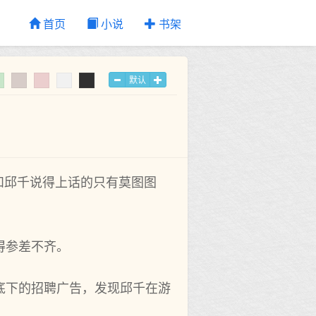
首页
小说
书架
默认
和邱千说得上话的只有莫图图
得参差不齐。
底下的招聘广告，发现邱千在游