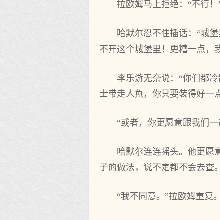
拉欧姆马上拒绝：“不‌行！
哈默尔忍不‌住插话：“城堡
不‌开这个‌城堡里！更糟一点，我
李乐游无奈说：“你‌们都
士带走人魚，你‌只要装得好一点就
“或者，你‌更愿意跟我们一
哈默尔连连摇头。他‌更愿
子的做法，说不‌定都‌不‌会去查
“我不‌同意。”拉欧姆重复