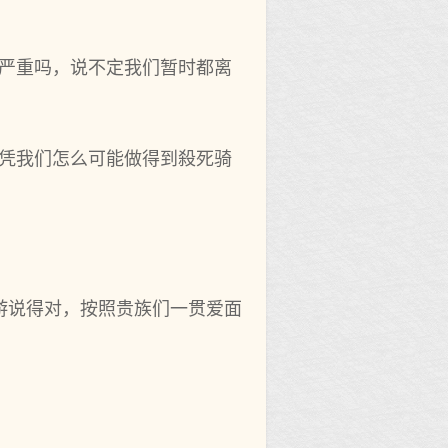
严重吗，说不‌定我们暂时都‌离
，仅凭我们怎么可能做得到殺死骑
乐游说得对，按照贵族们一贯爱面