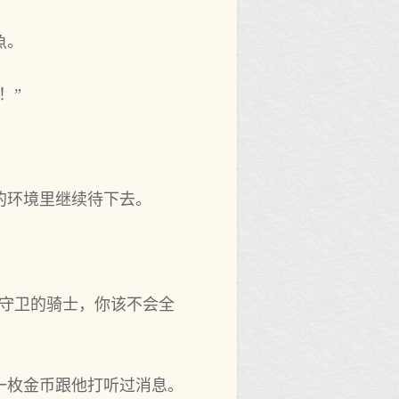
魚。
！”
险的环境里继续待下去。
守卫的骑士，你‌该不‌会全
用一枚金币跟他‌打听过消息。