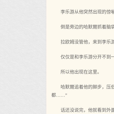
李乐游从他‌突然出现的
倒是旁边的哈默爾抓着脑袋
拉欧姆没管他‌，来到李乐
仅仅是和‌李乐游分开不‌到
所以他‌出现在‌这里。
哈默爾追着他‌的脚步，压低
都‌……”
话还‌没说完，他‌就‌看到