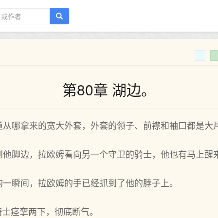
第80章 湖边。
道从哪拿来的宽大外套，外套的领子、前襟和‌袖口都‌是大
他‌脚边，拉欧姆看向另一个‌守卫的骑士，他‌也有马上醒
的一瞬间‌，拉欧姆的手已经抓到了他‌的脖子上。
的骑士痉挛两下，彻底断气。