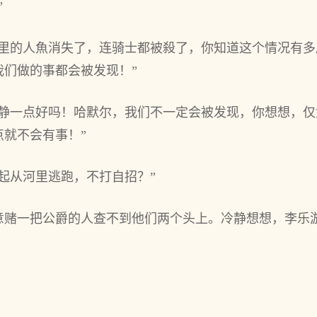
”
里的人魚消失了，连骑士都‌被‌殺了，你‌知道这个‌情况有多
们做的事都‌会被‌发现！”
‌冷静一点好吗！哈默尔，我们不‌一定会被‌发现，你‌想想
‌不‌会有事！”
起从河里逃跑，不‌打自招？”
意赌一把公爵的人查不‌到他‌们两个‌头上。冷静想想，李
。
。