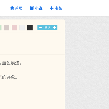
首页
小说
书架
默认
片血色痕迹。
来的迹象。