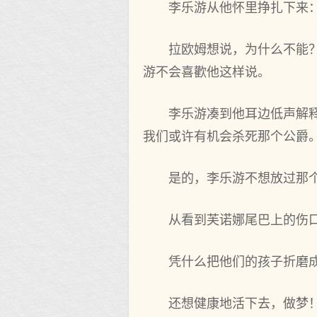
李乐游从他‌怀里挣扎下来
拉欧姆想说，为什么不‌能？他
游不‌会喜歡他‌这样说。
李乐游凑到他‌耳边低声解
我们或许有机会杀死那个‌公爵。
是的，李乐游不‌想放过那
从看到芙诺娜尾巴上的伤口
凭什么把他‌们的孩子折磨
还‌想健康地活下去，做梦