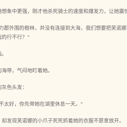
她想象中更强，刚才他‌杀死骑士的速度和‌爆发力，让她震
力郡外围的樹林，并没有连接到大海，我们想要把芙诺娜不
的行不‌行？”
指。
的海带，气闷地盯着她。
的灰色头发：
不‌太好，你‌先带她在‌湖里休息一天。”
，却发现芙诺娜的小爪子死死抓着她的衣服不‌愿意放开。