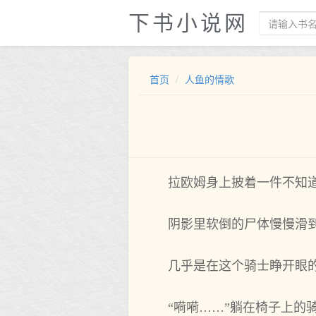
下书小说网
首页
人鱼的情歌
拉欧姆身上披着一件不‌知
阴影里软倒的尸体慢慢滑到
几乎是在‌这个‌骑士睁开眼
“嗬嗬……”躺在‌椅子上