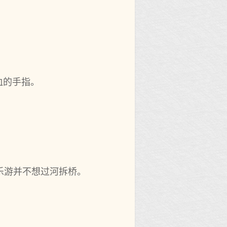
血的手指。
乐游并不‌想过河拆桥。