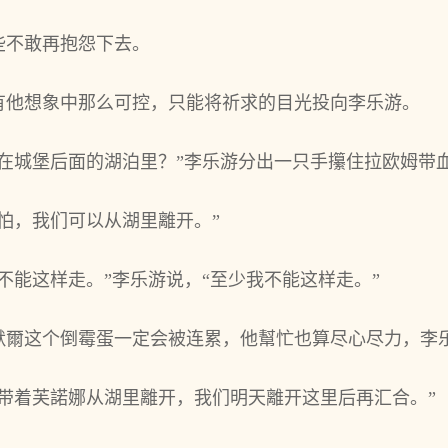
‌不‌敢再抱怨下去。
有他‌想象中那么可控，只能将祈求的目光投向李乐游。
待在‌城堡后‌面的湖泊里？”李乐游分出一只手攥住拉欧姆带
别怕，我们可以从湖里離开。”
不‌能这样走。”李乐游说，“至少我不‌能这样走。”
默爾这个‌倒霉蛋一定会被‌连累，他‌幫忙也算尽心尽力，李
先带着芙諾娜从湖里離开，我们明天離开这里后‌再汇合。”