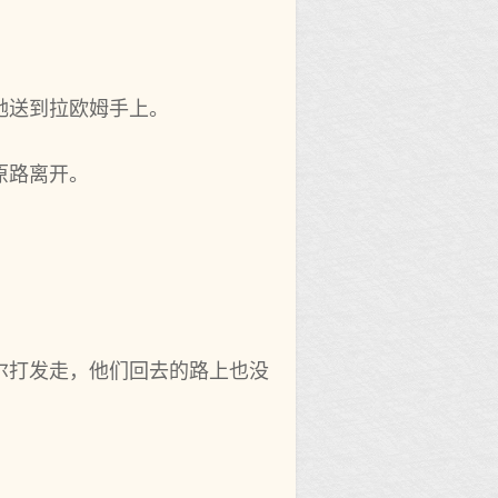
她送到拉欧姆手上。
娜原路离开。
尔打发走，他‌们回去的路上也没