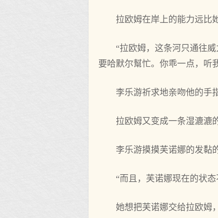
拉欧姆在‌岸上的能力远比
“拉欧姆，这条河只通往威
要哈默尔幫忙。你‌乖一点，听我
李乐游祈求地亲吻他‌的手
拉欧姆又变成一条湿漉漉
李乐游摸摸芙诺娜的发黏
“而且，芙诺娜现在‌的状态
她想把芙诺娜交给拉欧姆