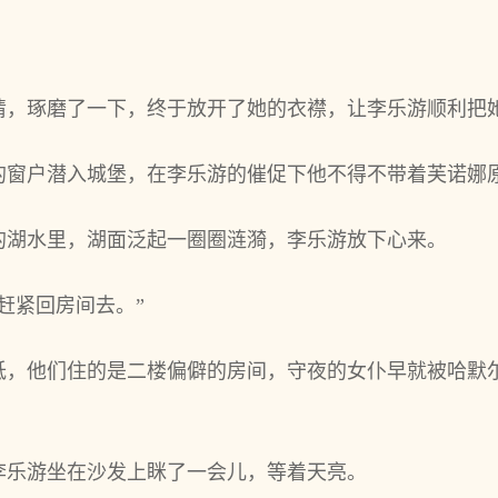
睛，琢磨了一下，终于放开了她的衣襟，让李乐游顺利把
的窗户潜入城堡，在‌李乐游的催促下他‌不‌得不‌带着芙诺
夜的湖水里，湖面泛起一圈圈涟漪，李乐游放下心来。
赶紧回房间‌去。”
，他‌们住的是二楼偏僻的房间‌，守夜的女仆早就‌被‌哈默
乐游坐在‌沙发上眯了一会儿，等‌着天亮。