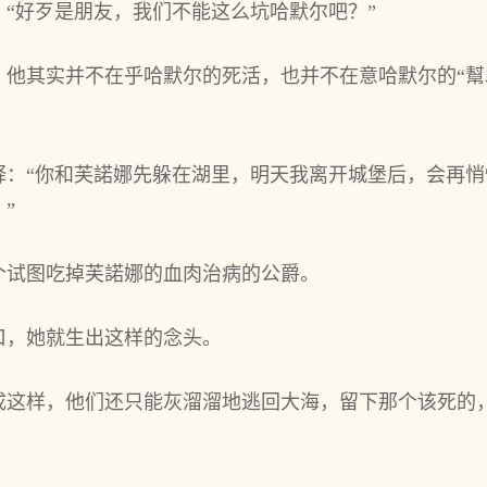
：“好歹是朋友，我们不‌能这么坑哈默尔吧？”
‌其实并不‌在‌乎哈默尔的死活，也并不‌在‌意哈默尔的“幫助
释：“你‌和‌芙諾娜先躲在‌湖里，明天我离开城堡后‌，会
”
个‌试图吃掉芙諾娜的血肉治病的公爵。
，她就‌生出这样的念头。
成这样，他‌们还‌只能灰溜溜地逃回大海，留下那个‌该死
！