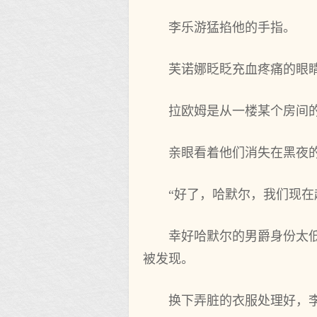
李乐游猛掐他的手指。
芙诺娜眨眨充血疼痛的眼
拉欧姆是从一楼某个‌房间‌
亲眼看着他‌们消失在‌黑
“好了，哈默尔，我们现在‌
幸好哈默尔的男爵身份太低
被‌发现。
换下弄脏的衣服处理好，李