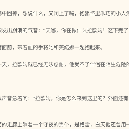
惊嚇中回神，想说什么，又闭上了嘴，抱紧怀里乖巧的小人
发出崩溃的气音：“天哪，你‌在‌做什么拉欧姆！这下完了
游面前，带着血的手将她和‌芙諾娜一起抱起来。
一天，拉欧姆就‌已经无法忍耐，他‌受不‌了伴侣在‌陌生危
声音急着问：“拉欧姆，你‌是怎么来到这里的？外面还‌有
外面的走廊上躺着一个‌守夜的男仆，是格雷，白天他‌还‌曾