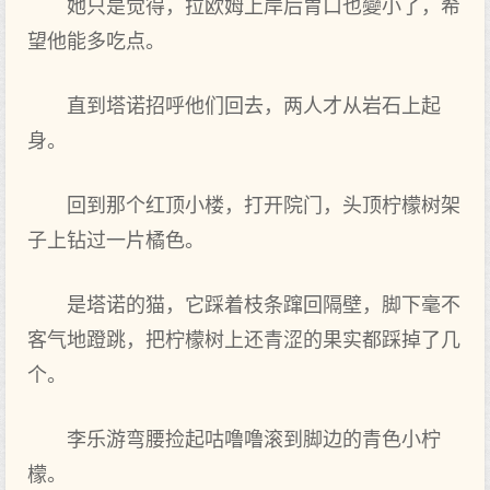
她只是觉得，拉欧姆上岸后胃口‌也變小了，希
望他能多吃点。
直到塔诺招呼他们回去‌，两人才从岩石上起
身。
回到那个红顶小楼，打开院门，头顶柠檬树架
子上钻过一片橘色。
是塔诺的猫，它踩着枝条蹿回隔壁，脚下‌毫不
客气地蹬跳，把柠檬树上还青涩的果实都踩掉了几
个。
李乐游弯腰捡起咕噜噜滚到脚边的青色小柠
檬。