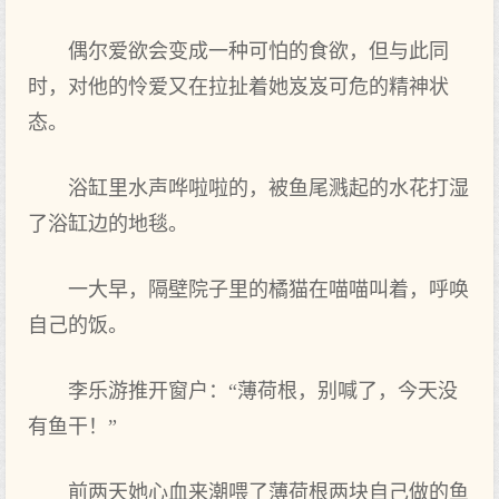
偶尔爱欲会变成一种可‌怕的食欲，但与此同
时，对他的怜爱又‌在拉扯着她岌岌可危的精神状
态。
浴缸里水声哗啦啦的，被鱼尾溅起的水花打湿
了浴缸边的地毯。
一大早，隔壁院子里的橘猫在喵喵叫着，呼唤
自己的饭。
李乐游推开窗户：“薄荷根，别喊了，今天没
有鱼干！”
前两天她心血来潮喂了薄荷根两块自己做的鱼