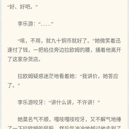
“好、好吧。”
李乐游：“……”
“咳，不‌用，就九十铜币就好了。”她微笑着迅
速付了钱，一把掐住旁边拉欧姆的腰，捅着他离开‌
了这家杂货店。
拉欧姆疑惑迷茫地看着她：“我讲价，她答应
了。”
李乐游咬牙：“讲什么讲，不‌许讲！”
她莫名气不‌顺，嘎吱嘎吱咬牙，又不‌解气地捶
了一下拉欧姆的屁股，然后气冲冲地越过他走到了