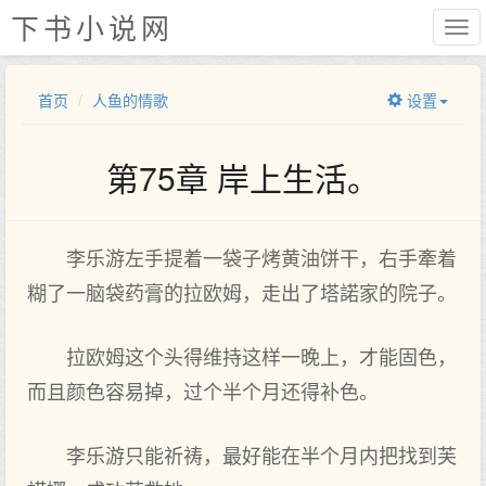
下书小说网
首页
人鱼的情歌
设置
第75章 岸上生活。
李乐游左手‌提着一袋子烤黄油饼干，右手‌牽着
糊了一脑袋药膏的拉欧姆，走出了塔諾家的院子。
拉欧姆这个头得维持这样一晚上，才能固色，
而且颜色容易掉，过个半个月还得补色。
李乐游只能祈祷，最好能在半个月内把找到芙