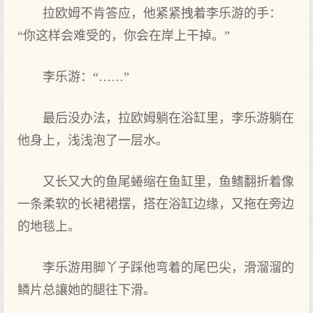
拉欧姆不‌肯答应，他紧紧拽着李乐游的手‌：
“你这样会难受的，你会在岸上干掉。”
李乐游：“……”
最后没办法，拉欧姆躺在浴缸里，李乐游躺在
他身上，浅浅泡了一层水。
又长又大的鱼尾蜷缩在鱼缸里，鱼鳍翻折着像
一条柔软的长裙裙摆，搭在浴缸边缘，又拖在旁边
的地毯上。
李乐游用脚丫子踩他弯着的尾巴尖，滑溜溜的
鳞片总讓她的腿往下滑。