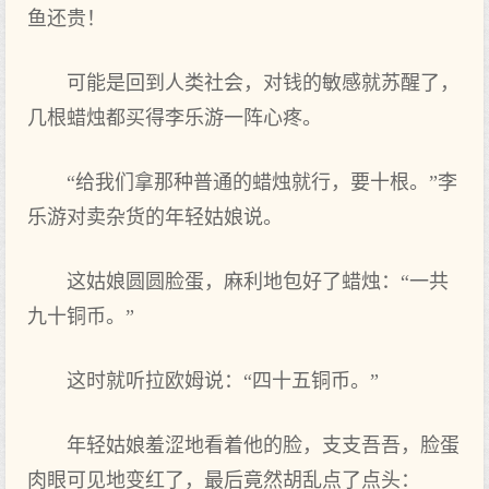
鱼还贵！
可‌能是回到人类社会，对钱的敏感就苏醒了，
几根蜡烛都买得李乐游一阵心疼。
“给我们‌拿那种普通的蜡烛就行，要‌十根。”李
乐游对卖杂货的年轻姑娘说。
这姑娘圆圆脸蛋，麻利地包好了蜡烛：“一共
九十铜币。”
这时就听拉欧姆说：“四十五铜币。”
年轻姑娘羞涩地看着他的脸，支支吾吾，脸蛋
肉眼可‌见地变红了，最后竟然胡乱点‌了点‌头：