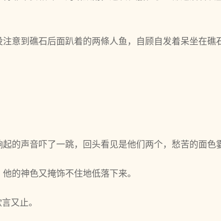
没注意到礁石后‌面趴着的两條人鱼，自顾自发着呆坐在礁
‌响起的声音吓了一跳，回头‌看见是他们两个，愁苦的面色
他的神色又‌掩饰不住地低落下来。
欲言又‌止。