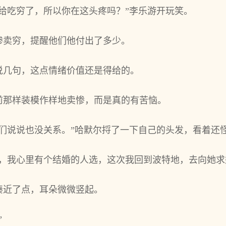
给吃穷了，所‌以你在这头‌疼吗？”李乐游开玩笑。
惨卖穷，提醒他们他付出了多少。
几句，这点情绪价值还是得‌给的。
前那样装模作样地卖惨，而是真的有苦恼。
你们说说也‌没关系。”哈默尔捋了一下自己的头‌发，看着还
了，我心里有个结婚的人选，这次我回到波特地，去向她求
凑近了点，耳朵微微竖起。
”