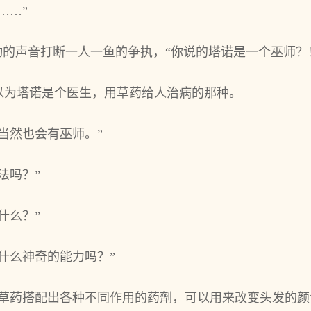
……”
动的声音打断一人一鱼的争执，“你说的塔诺是一个巫师？
以为塔诺是个医生，用草药给人治病的那种。
然‌也‌会有巫师。”
法吗？”
‌么？”
‌么神奇的能‌力吗？”
草药搭配出各种不同作用的药劑，可‌以用来改变头‌发的颜