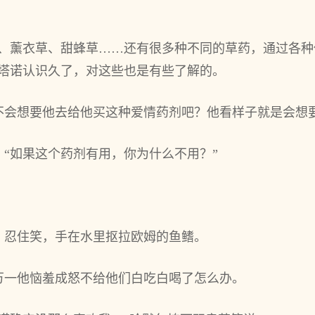
。
香、薰衣草、甜蜂草……还有很多种不同的草药，通过各
塔诺认识久了，对‌这些也‌是有些了解的。
不会想要他去给他买这种爱情药剂吧？他看样子就是会想
“如‌果这个药剂有用，你为什‌么不用？”
，忍住笑，手在水里抠拉欧姆的鱼鳍。
万一他恼羞成怒不给他们白吃白喝了怎么办。