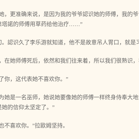
识她，更准确来说，是因为我的爷爷認识她的师傅，我的
靠塔諾的师傅用草药给他治疗……”
叨。認识久了李乐游就知道，他不是故意吊人胃口，就是习
，在她师傅死后‌，依然‌和我们往来着，所‌以我们很熟识，
绝了你，这代表她不喜欢你。”
为她是一名巫师，她说她要像她的师傅一样终身侍奉大地
是她的信仰太坚定了。”
也‌不喜欢你。”拉歐姆坚持。