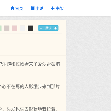
首页
小说
书架
默认
李乐游和拉歐姆来了爱沙雷蒙港
个心不在焉的人影缓步来到那片
，头‌发也‌失去形状地耷拉着，