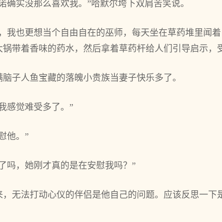
塔诺确实没那么喜欢我。”哈默尔垮下双肩苦笑说。
，我也‌更想当个自由自在的巫师，每天坐在草药堆里闻着自
锅带着香味的药水，然‌后‌拿着草药杆给人们引导启示，
满脑子人鱼宝藏的落魄小贵族当妻子快乐多了。
我感觉难受多了。”
慰他。”
了吗，她刚才真的是在安慰我吗？”
来，无法打动心仪的伴侣是他自己的问题。应该反思一下