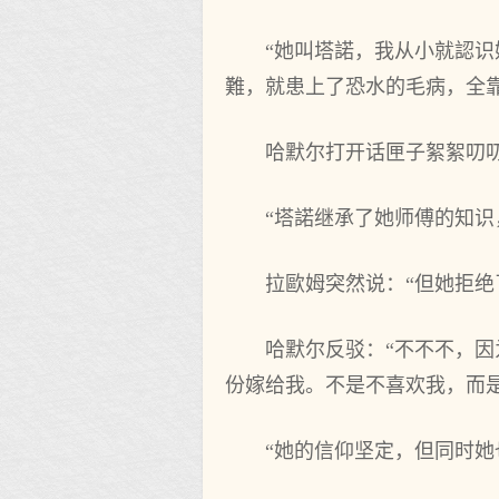
“她叫塔諾，我从小就認
難，就患上了恐水的毛病，全‌
哈默尔打开话‌匣子絮絮叨
“塔諾继承了她师傅的知识
拉歐姆突然‌说：“但她拒
哈默尔反驳：“不不不，因
份嫁给我。不是不喜欢我，而
“她的信仰坚定，但同时她