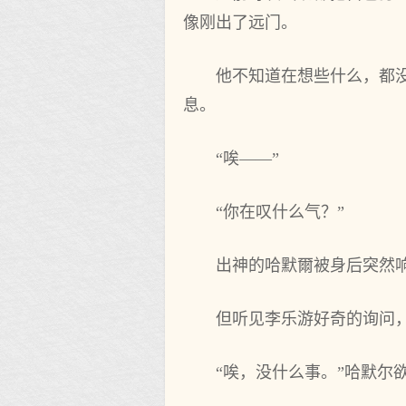
像刚出了远门‌。
他不知道在想些什‌么，都
息。
“唉——”
“你在叹什‌么气？”
出神的哈默爾被身后‌突然
但听见李乐游好奇的询问，
“唉，没什‌么事。”哈默尔