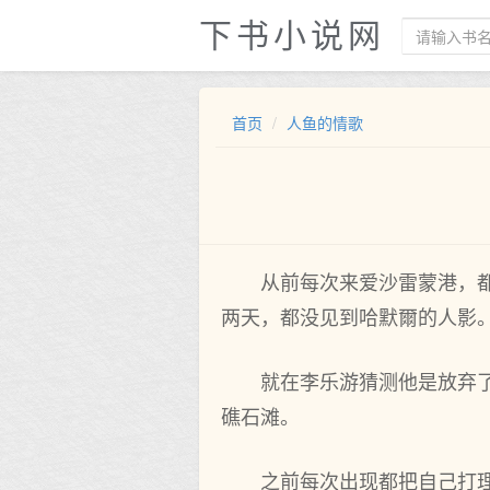
下书小说网
首页
人鱼的情歌
从前每次来爱沙雷蒙港，都
两天，都没见到哈默爾的人影
就在李乐游猜测他是放弃
礁石滩。
之前每次出现‌都把自己打