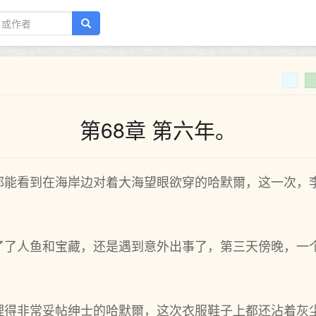
第68章 第六年。
能‌看到在海岸边对‌着大海望眼欲穿的哈默爾，这一次，
。
了了人鱼和宝藏，还是遇到意外出事了，第三天傍晚，一
理得‌非常妥帖绅士的哈默爾，这次衣服鞋子上都还沾着灰尘