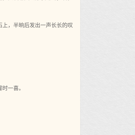
石上，半晌后‌发出一声长长的叹
霎时一喜。