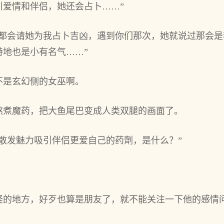
引爱情和伴侣，她还会占卜……”
都会请她为我占卜吉凶，遇到你们那次，她就说过那会是
特地也‌是小有名气……”
不是玄幻侧的女巫啊。
熬煮魔药，把大鱼尾巴变成人类双腿的画面了。
散发魅力吸引伴侣更爱自己的药劑，是什‌么？”
的地方，好歹也‌算是朋友了，就不能‌关注一下他的感情