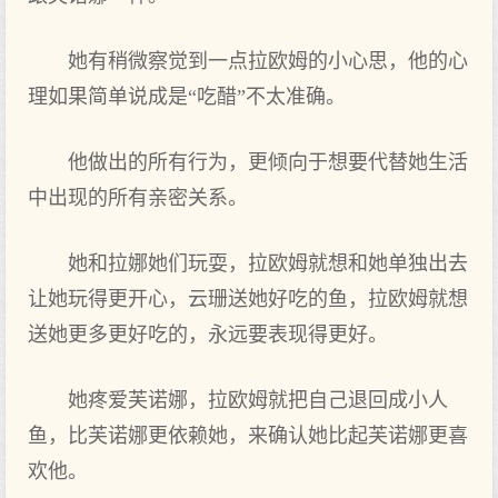
她有稍微察觉到一点拉欧姆的小‌心思，他‌的心
理如果简单说成是“吃醋”不太准确。
他‌做出的所有行为，更倾向于想要代替她生活
中出现的所有亲密关系。
她和拉娜她们玩耍，拉欧姆就想和她单独出去
让她玩得更开心，云珊送她好吃的鱼，拉欧姆就想
送她更多更好吃的，永远要表现得更好。
她疼爱芙诺娜，拉欧姆就把自己退回成小‌人
鱼，比芙诺娜更依赖她，来确认她比起芙诺娜更喜
欢他‌。