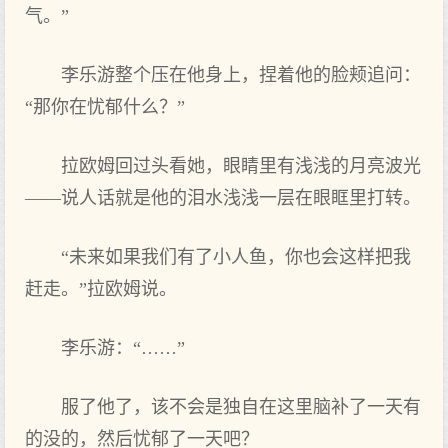
气。”
李乐游整个‌压在他‌身上，捏着他‌的脸颊追问：
“那你在忧郁什么？”
拉欧姆回过头看她，眼睛里有浅浅的月亮波光
——说人话就是他‌的泪水浅浅一层在眼眶里打‌转。
“未来如果我们有了‌小‌人鱼，你也会这样把我
赶走。”拉欧姆说。
李乐游：“……”
服了‌他‌了‌，该不会是独自在这里脑补了‌一天有
的没的，然后忧郁了‌一天吧？