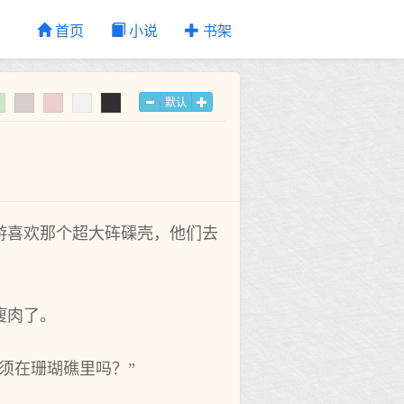
首页
小说
书架
默认
喜欢那个超大‌砗磲壳，他们去‌
瘦肉了。
须在珊瑚礁里吗？”