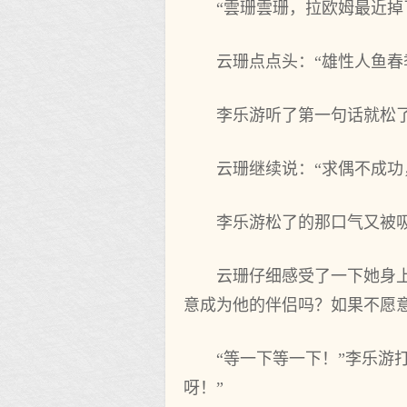
“雲珊雲珊，拉欧姆最近掉
云珊点点头：“雄性人鱼春
李乐游听了第一句话就松
云珊继续说：“求偶不成功
李乐游松了的那口气又‌被吸
云珊仔细感‌受了一下她身
意成为‌他的伴侣吗？如果不愿
“等一下等一下！”李乐游
呀！”