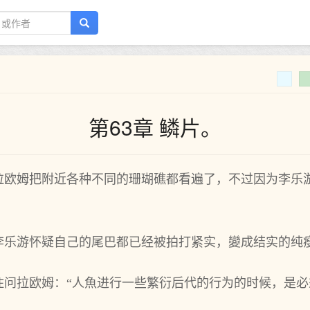
第63章 鳞片。
欧姆把附近各种不同的珊瑚礁都看遍了，不过因为‌李乐游
。
李乐游怀疑自己的尾巴都已经被拍打‌紧实，變成结实的纯
问拉欧姆：“人魚进‌行一些繁衍后代的行为‌的时候，是必