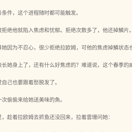
条件，这个进‌程随时都可能触发。
被拒绝他就陷入焦虑和忧郁。拒绝次数多了，他还掉鱗片
算她因为‌不忍心，很少拒绝拉欧姆，可他的焦虑掉鱗状态
快长她身上了，还有什么好焦虑的？难道说，这个春季的威
觉自己也要跟着‌愁脱发了。
次偷偷来给她送美‌味的魚。
星，趁着‌拉欧姆去‌抓鱼还没回来，拉着‌雲珊问她：