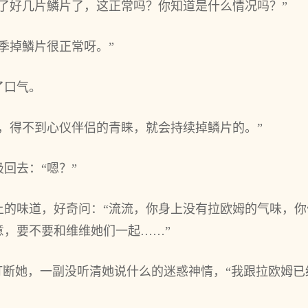
了好几片鱗片了，这正常吗？你知道是什么情况吗？”
季掉鱗片很正常呀。”
了口气。
，得不到‌心仪伴侣的青睐，就会持续掉鳞片的。”
回去‌：“嗯？”
上的味道，好奇问：“流流，你身上没有拉欧姆的气味，
意，要不要和维维她们一起……”
打‌断她，一副没听清她说什么的迷惑神情，“我跟拉欧姆