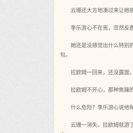
云珊还大‌方‌地‌凑过来让
李乐游心不在焉，忽然反應
她还是没感‌觉出什么特别
句。
拉欧姆一回来，还没露面
拉欧姆不开心，那种焦躁
什么危险？李乐游心说他
云珊一消失，拉欧姆就游了