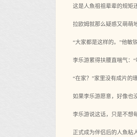
这是人魚祖祖辈辈的规矩
拉欧姆就那么疑惑又‌萌萌
“大‌家都是这样的。”他敏
李乐游累得扶腰直喘气：“
“在家？”家里没有成片的
如果李乐游愿意，好像也没
李乐游说这话，只是不想每天
正式成为‌伴侣后的人魚粘