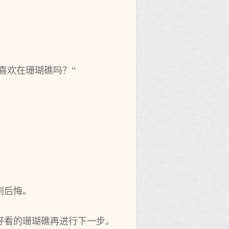
？
。
不喜欢在珊瑚礁吗？”
‌后悔。
好看的珊瑚礁再进‌行下一步。