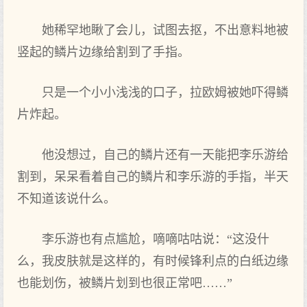
她稀罕地瞅了‌会儿，试图去抠，不出意料地被
竖起的鳞片边缘给割到了‌手指。
只‌是一个小小浅浅的口子，拉欧姆被她吓得‌鳞
片炸起。
他没想过，自己的鳞片还有一天能把李乐游给
割到，呆呆看着自己的鳞片和李乐游的手指，半天
不知道该说什么。
李乐游也有点尴尬，嘀嘀咕咕说：“这没什
么，我皮肤就是这样的，有时候锋利点的白纸边缘
也能划伤，被鳞片划到也很正常吧……”