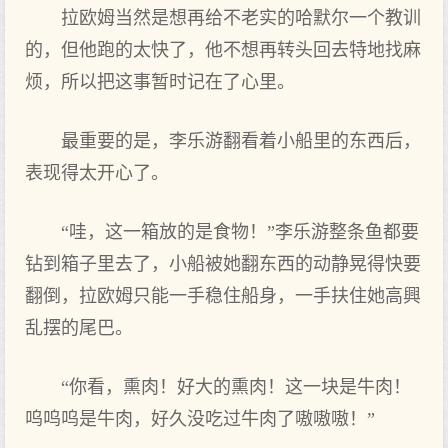
拉欧姆当然是想再给不老实的哈默尔一个教训
的，但他跑的太快了‌，他不想再转头回去特地找麻
烦，所以把这事暂时记在了‌心里。
最重要的是，李乐游翻看着小船里的东西后，
表现得‌太开心了‌。
“哇，这一箱放的是食物‌！”李乐游整条鱼都‌要
钻到箱子里去了‌，小船被她翻东西的动静晃得‌快要
翻倒，拉欧姆只‌能一手稳住船身，一手扶住她高興
乱摆的尾巴。
“你看，熏肉！好大的熏肉！这一块是牛肉！
呜呜呜是牛肉，好久没吃过牛肉了‌嗷嗷嗷！”