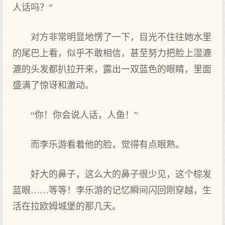
人话吗？”
对方‌非常明显地愣了一下，目光不住往她水里‌
的尾巴上看，似乎不敢相信，甚至努力把脸上湿漉
漉的头发都‌扒拉开来，露出‌一双蓝色的眼睛，里‌面
盛满了惊讶和激动。
“你！你会说人话，人鱼！”
而李乐游看着‌他的脸，觉得有点眼熟。
好大的鼻子，这么大的鼻子很少见，这个棕发
蓝眼……等等！李乐游的记忆瞬间闪回‌刚穿越，生‌
活在拉欧姆城堡的那几天。