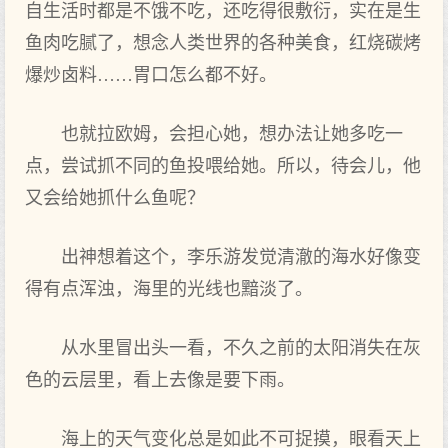
自生‌活时‌都‌是不饿不吃，还吃得很敷衍，实在是生‌
鱼肉吃腻了，想念人类世界的各种美食，红烧碳烤
爆炒卤料……胃口怎么都‌不好。
也就拉欧姆，会担心她，想办法让她多吃一
点，尝试抓不同的鱼投喂给她。所以，待会儿，他
又会给她抓什么鱼呢？
出‌神想着‌这个，李乐游发觉清澈的海水好像变
得有点浑浊，海里‌的光线也黯淡了。
从水里‌冒出‌头一看，不久之前‌的太阳消失在灰
色的云层里‌，看上去像是要下雨。
海上的天气变化总是如此不可捉摸，眼看天上