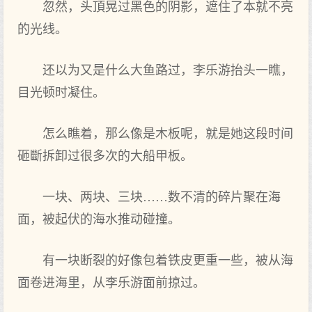
忽然，头頂晃过黑色的阴影，遮住了本就不亮
的光线。
还以为又是什么大鱼路过，李乐游抬头一瞧，
目光顿时‌凝住。
怎么瞧着‌，那么像是木板呢，就是她这段时‌间
砸斷拆卸过很多次的大船甲板。
一块、两块、三块……数不清的碎片聚在海
面，被‌起伏的海水推动碰撞。
有一块断裂的好像包着铁皮更重一些，被‌从海
面卷进海里‌，从李乐游面前‌掠过。