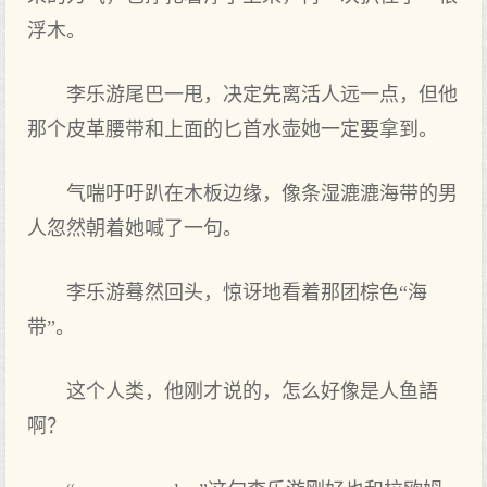
浮木。
李乐游尾巴一甩，决定先离活人远一点，但他
那个皮革腰带和上面的匕首水壶她一定要拿到‌。
气喘吁吁趴在木板边缘，像条湿漉漉海带的男
人忽然朝着‌她喊了一句。
李乐游蓦然回‌头，惊讶地看着‌那团棕色“海
带”。
这个人类，他刚才说的，怎么好像是人鱼語
啊？