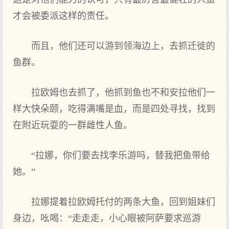
才会‌被‌委派这‌样的责任。
而且，他们还可以游到领海边上，去抓迁徙的
鱼群。
拉欧姆也去抓了，他抓到鱼也不和安拉他们一
样大快朵颐，吃得满嘴是血，而是四‌处寻找，找到
在附近玩耍的一群雌性人鱼。
“拉娜，你们要去找李乐游吗，替我把鱼带给
她。”
拉娜提着拉欧姆托付的两条大鱼，回到姐妹们
身边，吆喝：“走走走，小心‌眼被‌阿萨要求巡游