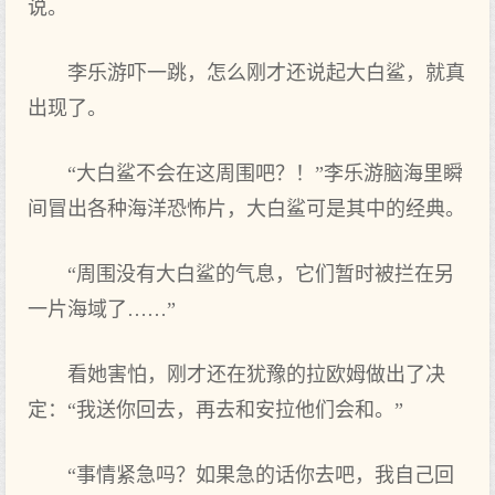
说。
李乐游吓一跳，怎么刚才还说起大白鲨，就真
出现了。
“大白鲨不会‌在这‌周围吧？！”李乐游脑海里瞬
间冒出各种海洋恐怖片，大白鲨可是其中的经典。
“周围没有大白鲨的气息，它们暂时被拦在另
一片海域了……”
看她害怕，刚才还在犹豫的拉欧姆做出了决
定：“我送你回去，再去和安拉他们会‌和。”
“事情紧急吗？如果‌急的话你去吧，我自‌己回