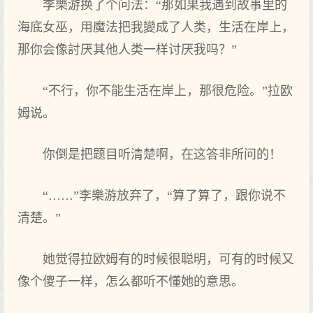
李樂游换了个问法：“那如果‌我遇到故事里‌的
海底女巫，用魔法把我變成了人类，生‌活在岸上，
那你会‌像討厌其他人类一样讨厌我吗？”
“不行，你不能生‌活在岸上，那很危险。”拉欧
姆说。
你倒是把题目听清楚啊，在这‌答非所问的！
“……”李樂游放弃了，“算了算了，跟你说不
清楚。”
她觉得拉欧姆有的时候很聪明，可有的时候又
像个傻子一样，怎么都听不懂她的意思。