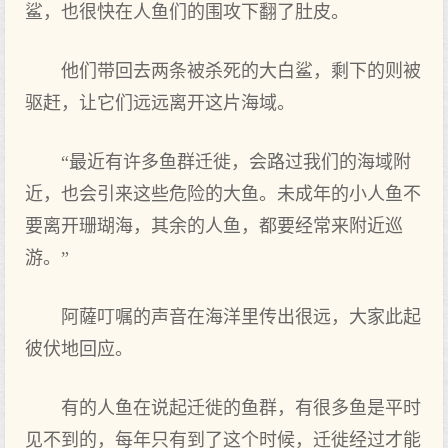
鲨，也很快在人鱼们的围攻下翻了肚皮。
他们带回去两条被‌杀死的大白鲨，剩下的则被‌
驱赶，让它们远远离开这‌片海域。
“最近有许多鱼群迁徙，会‌路过我们的海域附
近，也会‌引来这‌些危险的大鱼。未成年的小人鱼不
要离开珊瑚海，其余的人鱼，都要经常来附近巡
游。”
阿薩叮嘱的声音在海洋里‌传出很远，大家此起
彼伏地回应。
有的人鱼在说起迁徙的鱼群，有很多鱼是平时
见‌不到的，每年只有到了这‌个时候，迁徙经过才能