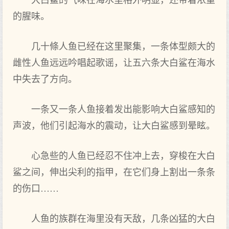
大白鲨的气味在海水里‌格外明显，还带着浓重
的腥味。
几十條人鱼已经在这‌里‌聚集，一条体型颇大的
雌性人鱼远远吟唱起歌谣，让五六条大白鲨在海水
中失去了方向。
一条又一条人鱼接着发出能影响大白鲨感知‌的
声波，他们引起海水的震动‌，让大白鲨感到晕眩。
心‌急些的人鱼已经忍不住冲上去，穿梭在大白
鲨之间，伸出尖利的指甲，在它们身上割出一条条
的伤口……
人鱼的族群在海里‌没有天敌，几条凶猛的大白