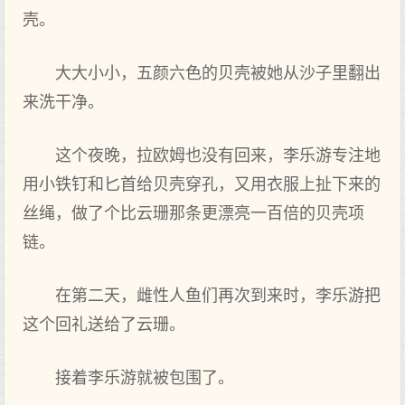
壳。
大大小小，五颜六色的贝壳被她从沙子里翻出
来洗干净。
这个夜晚，拉欧姆也‌没有‌回来，李乐游专注地‌
用小铁钉和匕首给贝壳穿孔，又用衣服上扯下来的
丝绳，做了个比云珊那条更漂亮一百倍的贝壳项
链。
在第二天，雌性人鱼们再次到来时，李乐游把
这个回礼送给了云珊。
接着李乐游就被包围了。