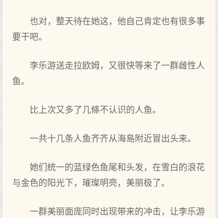
也‌对，整天待在她这，他自己肯定也有很多事
要干吧。
李乐游送走拉欧姆，又很快等来了一群雌性人
鱼。
比上次又多了几條不认识的人鱼。
一共十几条人鱼齐齐从海島附近冒出头来。
她们统一的蓝绿色鱼尾和头发，在雪白的浪花
与金色的阳光下，璀璨明‌亮，美丽极了。
一群美丽面庞同时出现带来的冲击，让李乐游