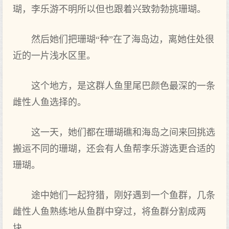
瑚，李乐游不明‌所以但也‌跟着兴致勃勃挑珊瑚。
然后她们把珊瑚“种”在了海岛边，离她住处很
近的一片浅水区里。
这个地‌方，是‌这群人鱼里尾巴颜色最深的一条
雌性人鱼选择的。
这一天，她们都在珊瑚礁和海岛之间来回挑选
搬运不同的珊瑚，还会有‌人鱼帮李乐游选更合适的
珊瑚。
途中她们一起狩猎，刚好遇到一个鱼群，几条
雌性人鱼熟练地‌从鱼群中穿过，将‌鱼群分‌割成‌两
块。