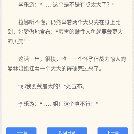
李乐游：“……这个是‌不是‌有‌点太大了？”
拉娜听不懂，仍然举着两个大贝壳在身上比
划，她骄傲地‌宣布：“厉害的雌性人鱼就要戴更大
的贝壳！”
这话一出，很快，唯一一个怀孕但战力‌惊人的
曼林姐姐扛着一个大大的砗磲壳过来了。
“那我要戴最大的！”她宣布。
李乐游：“……姐！这个真不行‌！”
上一章
返回目录
下一章