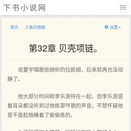
下书小说网
首页
人鱼的情歌
设置
第32章 贝壳项链。
说要学唱歌给她听的拉歐姆，后来就再也‌没动
靜了。
他大部分‌时间和李乐游待在一起，但李乐游竖
着耳朵都没听到过他练習哼歌的声音，不禁怀疑他
是‌不是‌趁她睡着了偷偷练的。