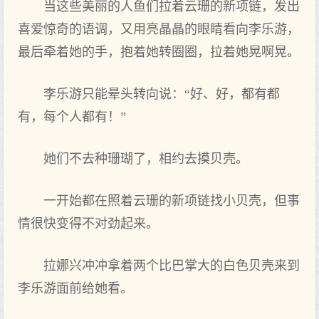
当这些美丽的人鱼们拉着云珊的新项链，发出
喜爱惊奇的语调，又用亮晶晶的眼睛看‌向李乐游，
最后牵着她的手，抱着她转圈圈，拉着她晃啊晃。
李乐游只能晕头转向说：“好、好，都有‌都
有‌，每个人都有‌！”
她们不去‌种珊瑚了，相约去‌摸贝壳。
一开始都在照着云珊的新项链找小贝壳，但事
情很快变得不对劲起来。
拉娜兴冲冲拿着两个比巴掌大的白色贝壳来到
李乐游面前给她看‌。