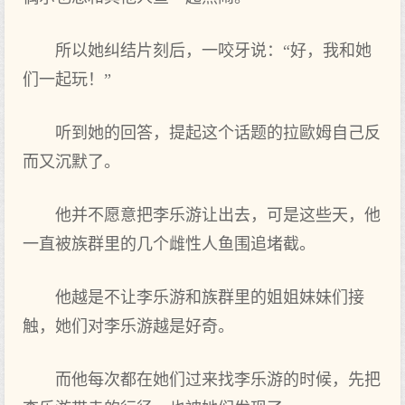
所以她纠结片刻后，一咬牙说：“好，我和她
们一起玩！”
听到她的回答，提起这个话题的拉歐姆自己反
而又沉默了。
他并不愿意把李乐游让出去‌，可是‌这些天，他
一直被族群里的几个雌性人鱼围追堵截。
他越是‌不让李乐游和族群里的姐姐妹妹们接
触，她们对李乐游越是‌好奇。
而他每次都在她们过来找李乐游的时候，先把