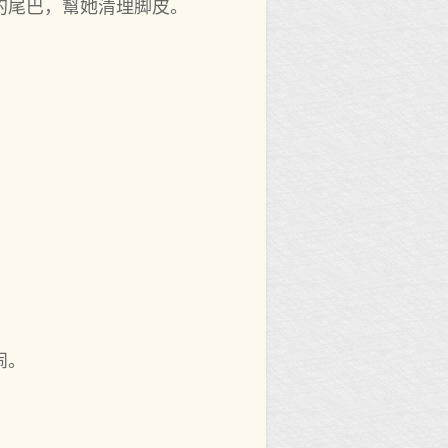
的尾巴，幫她清理脚皮。
闹。