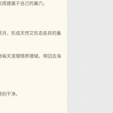
搭建属于自‌己的巢穴。
累月，形成天然又形态各异的巢
地每天清理喂养珊瑚，带回去海
别‌干净。
。