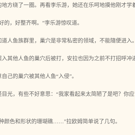
的地方绕了一圈。再看李乐游，她还在乐呵地摸他刚才学
好的，好整齐啊。”李乐游惊叹道。
知道人鱼族群里，巢穴是非常私密的领域，不能隨便进入
误入其‌他人鱼的巢穴后被打，安拉也因为之前不打招呼冲
‌己的巢穴被其‌他人鱼“入侵”。
怪目光，有些不好意思：“我家看起来太简陋了是吧？你
种颜色和形状的珊瑚礁……”拉欧姆简单说了几句。