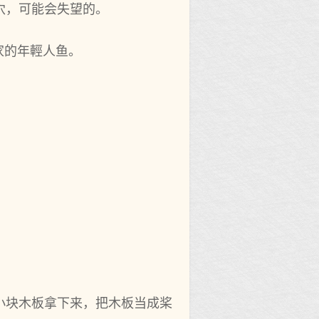
穴，可能会失望的。
家的年輕人鱼。
小块木板拿下来，把木板当成桨