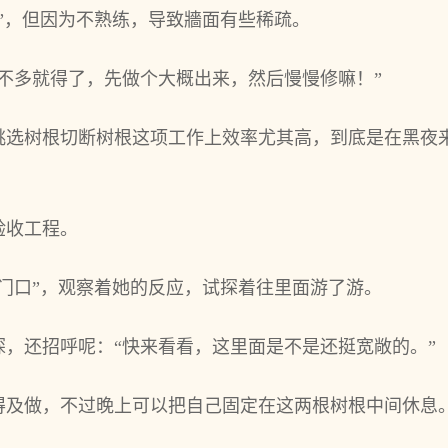
”，但因为不熟练，导致牆面‌有些稀疏。
不多就得了，先‌做个大‌概出来，然后慢慢修嘛！”
选树根切断树根这项工作上效率尤其‌高，到底是在黑夜来
验收工程。
“门口”，观察着她的反应，试探着往里面‌游了游。
，还招呼呢：“快来看看，这里面‌是不是还挺宽敞的。”
得及做，不过晚上可以把自‌己固定在这两根树根中间休息