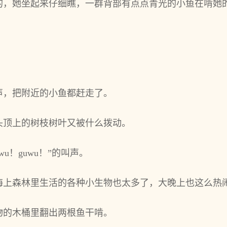
的，她坐起来仔细瞧，一群背部有点点青光的小鱼在啃她
？
声，把附近的小鱼都赶走了。
头顶上的树枝树叶又被什么拨动。
u！guwu！”的叫声。
海上森林里生活的各种小生物也太多了，大‌晚上也这么热
物的木桶里翻出两根鱼干啃。