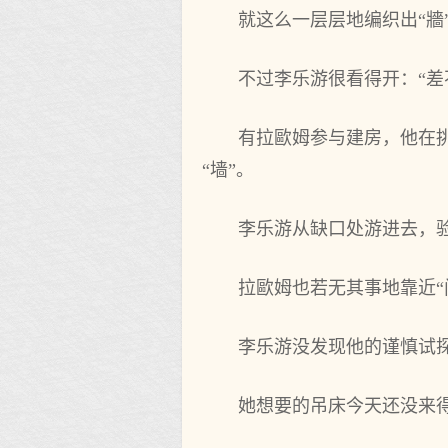
就这么一层层地编织出“牆
不过李乐游很看得开：“差
有拉歐姆参与建房，他在挑
“墙”。
李乐游从缺口处游进去，
拉歐姆也若无‌其‌事地靠近
李乐游没发现他的谨慎试探
她想要的吊床今天还没来