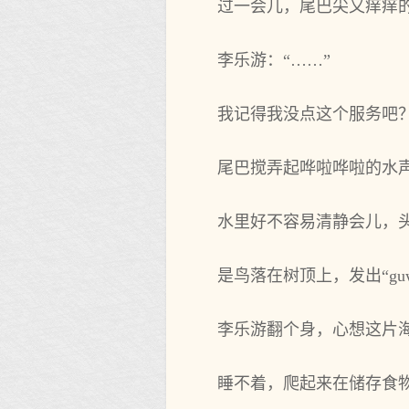
过一会儿，尾巴尖又痒痒
李乐游：“……”
我记得我没点这个服务吧
尾巴搅弄起哗啦哗啦的水
水里好不容易清静会儿，
是鸟落在树顶上，发出“guw
李乐游翻个身，心想这片
睡不着，爬起来在储存食