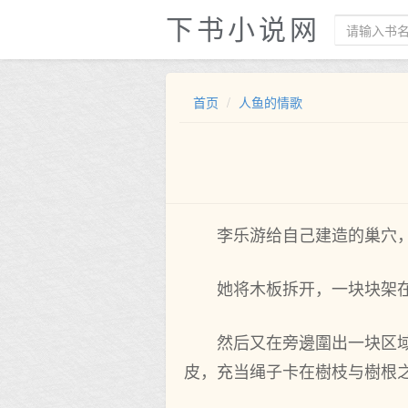
下书小说网
首页
人鱼的情歌
李乐游给自‌己建造的巢穴
她将木板拆开，一块块架在
然后又在旁邊圍出一块区
皮，充当绳子卡在樹枝与樹根