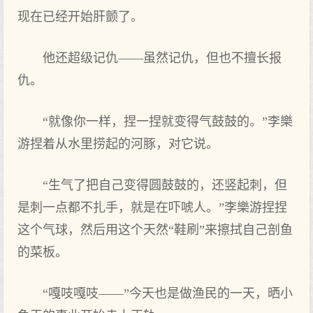
现在已经开始肝颤了。
他还超级记仇——虽然记仇，但‌也不擅长报
仇。
“就像你‌一样，捏一捏就变得气鼓鼓的。”李樂
游捏着从水里捞起的河豚，对它说。
“生气了把‌自己变得圆鼓鼓的，还竖起刺，但‌
是刺一点都不扎手，就是在吓唬人。”李樂游捏捏
这个气球，然后用这个天然“鞋刷”来擦拭自己剖鱼
的菜板。
“嘎吱嘎吱——”今天也是做渔民的一天，晒小