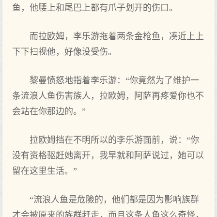
鱼，他腰上和尾巴上都有爪子划开的伤口。
而拉欧姆，李乐游拖着两条金枪鱼，凑近上上
下下扫视他，好像没受伤。
黎曼愤怒地指着李乐游：“你‌竟然为了维护一
条流浪人鱼伤害族人，拉欧姆，阿萨再疼爱你‌也不
会站在你‌那边的。”
拉欧姆挡在不明所以的李乐游面‌前，说：“你‌
没有资格驱赶她离开，我早就和阿萨说过，她可‌以
留在这里生活。”
“流浪人鱼是危險的，他们都是因为影响族群
才会被原来的族群赶走，而且这条人鱼这么奇怪，