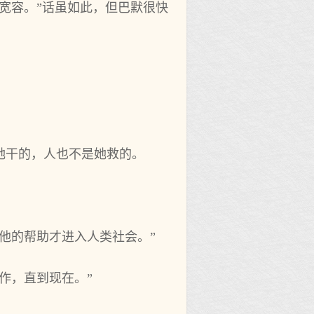
宽容。”话虽如此，但巴默很快
她干的，人也不是她救的。
他的帮助才进入人类社会。”
作，直到现在。”