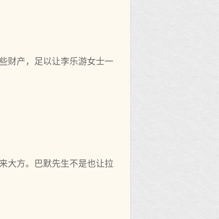
这些财产，足以让李乐游女士一
向来大方。巴默先生不是也让拉