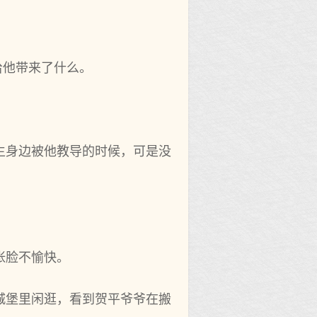
。
给他带来了什么。
生身边被他教导的时候，可是没
？
张脸不愉快。
城堡里闲逛，看到贺平爷爷在搬