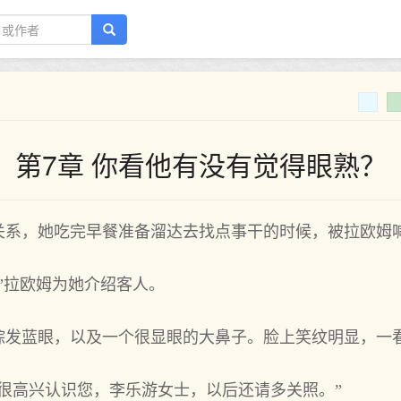
第7章 你看他有没有觉得眼熟？
关系，她吃完早餐准备溜达去找点事干的时候，被拉欧姆
”拉欧姆为她介绍客人。
棕发蓝眼，以及一个很显眼的大鼻子。脸上笑纹明显，一
很高兴认识您，李乐游女士，以后还请多关照。”