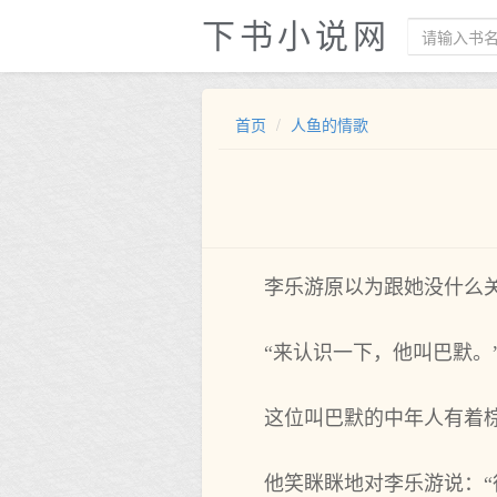
下书小说网
首页
人鱼的情歌
李乐游原以为跟她没什么
“来认识一下，他叫巴默。
这位叫巴默的中年人有着
他笑眯眯地对李乐游说：“