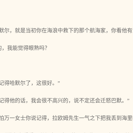
哈默尔，就是当初你在海浪中救下的那个航海家，你看他有
的，我能觉得眼熟吗？
记得哈默尔了，这很好。”
记得他的话，我会很不高兴的，说不定还会迁怒巴默。”
都怕万一女士你说记得，拉欧姆先生一气之下把我丢到海里