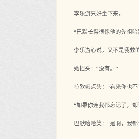
李乐游只好坐下来。
“巴默长得很像他的先祖
李乐游心说，又不是我救
她摇头：“没有。”
拉欧姆点头：“看来你也不
“如果你连我都忘记了，却
巴默哈哈笑：“是啊，我