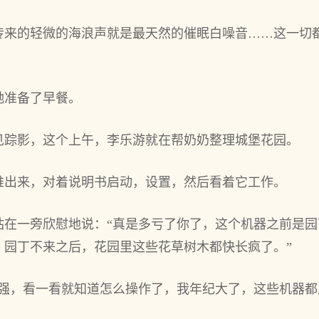
传来的轻微的海浪声就是最天然的催眠白噪音……这一切
她准备了早餐。
见踪影，这个上午，李乐游就在帮奶奶整理城堡花园。
推出来，对着说明书启动，设置，然后看着它工作。
站在一旁欣慰地说：“真是多亏了你了，这个机器之前是
，园丁不来之后，花园里这些花草树木都快长疯了。”
力强，看一看就知道怎么操作了，我年纪大了，这些机器都