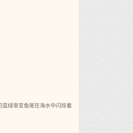
的蓝绿渐变鱼尾在海水中闪烁着