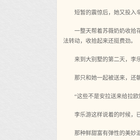
短暂的震惊后，她又投入
一整天帮着苏薇奶奶收拾
法转动，收拾起来还挺费劲。
来到大别墅的第二天，李
那只和她一起被送来，还
“这些不是安拉送来给拉欧
李乐游这样说着的时候，
那种鲜甜富有弹性的美妙