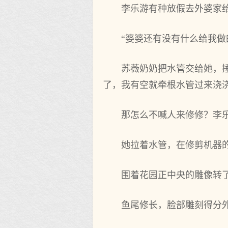
李乐游有种放假去外婆家
“婆婆还有没有什么给我
苏薇奶奶把水管交给她，
了，我有空就牵根水管过来浇浇
那怎么不喊人来修修？李
她拉着水管，在修剪机器
围着花园正中央的雕像转
鱼尾修长，脸部雕刻得分