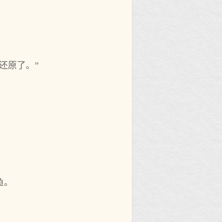
还原了。”
鱼。