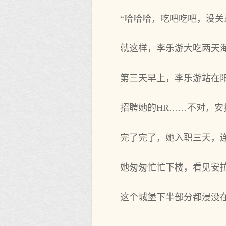
“哈哈哈，吃吧吃吧，没
就这样，李乐游大吃两天
第三天早上，李乐游站在
招聘她的HR……不对，安
完了完了，她入职三天，
她匆匆忙忙下楼，看见安
这个城堡下半部分都浸没