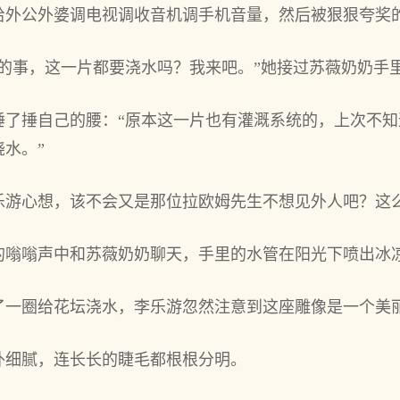
给外公外婆调电视调收音机调手机音量，然后被狠狠夸奖
做的事，这一片都要浇水吗？我来吧。”她接过苏薇奶奶手
捶了捶自己的腰：“原本这一片也有灌溉系统的，上次不
水。”
乐游心想，该不会又是那位拉欧姆先生不想见外人吧？这
的嗡嗡声中和苏薇奶奶聊天，手里的水管在阳光下喷出冰
了一圈给花坛浇水，李乐游忽然注意到这座雕像是一个美
外细腻，连长长的睫毛都根根分明。