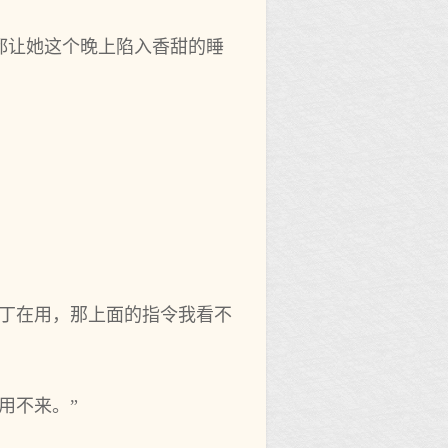
都让她这个晚上陷入香甜的睡
园丁在用，那上面的指令我看不
用不来。”