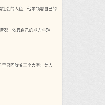
类社会的人鱼，他带领着自己的
的情况，依靠自己的能力与魅
子里只回旋着三个大字：美人