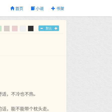
首页
小说
书架
默认
。
舒适，不冷也不热。
的话，能不能带个枕头走。