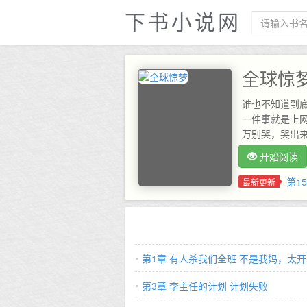
下书小说网
全球惊
谁也不知道到
一件事就是上
万别哭，哭出来
实。 很快，先
开始阅读
别问我怎么知
哭。 所有人都
第1
最新更新
加油，一定要
梦里是谁也行
一个噩梦，就
第1章 有人杀我们全班 不是我妈，太
第3章 李主任的计划 计划失败