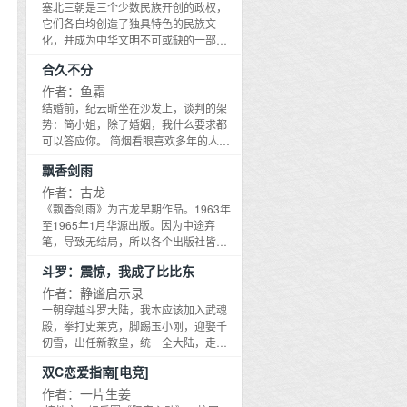
收到了一个节目策划书,觉得还可以便通
国家财产,勇拆炸弹事件是真实历史。来
塞北三朝是三个少数民族开创的政权，
1953年和1973年村医与合作医疗第九个
过了。时空局找到了两个时空的人,为她
源于《重钢厂志》2,粮仓部分的故事取
它们各自均创造了独具特色的民族文
事件：1973年和2018年儿童教育第十个
们牵线。2020年的城市里,一个老人接到
材于1950年的开县,1950年华东粮食告
化，并成为中华文明不可或缺的一部
事件：1953年和2018年迷信与网络诈骗
了一个电话,让她去老家的山脚接她的亲
急,开县支援灾区1080.8万斤粮食,这些粮
分。本系列作品沿袭袁腾飞轻松幽默的
作者的其他完结文：《这土地里》建国
妈。1950年的村子里,一个寡妇听完了节
合久不分
食县内全部是人工运输。1976年,开县遭
史话体风格，以大家都熟悉的某个历史
初期的女性群像文作者下一本要写：
目流程,她问了一下：我们家有六个孩子,
遇特大雹灾,东北调6700万斤粮食帮助开
人物或历史事件为讲述的起点，穿针引
作者：鱼霜
《电厂1930》民国时期女工人们的故事
这是哪一个孩子的后代？那穿着黑西装
县度过难关。3,机械厂部分原型来自于
线般地将辽、西夏、金的历史肌理层层
结婚前，纪云昕坐在沙发上，谈判的架
文案：1931年,薛临光进了电厂,她成为
的工作人员说道：老幺的。门后偷听的
利生铁厂,厚生铁厂,宜宾造纸机械厂。4,
解析，让读者快速进入并深刻了解那段
势：简小姐，除了婚姻，我什么要求都
了一名电厂工人,那一年,她会跟朋友开玩
小姑娘一喜,她的后代要来了？为了迎接
平安的原型是建国初期的工业,胡寡妇
鲜为人知的神秘历史。读者徜徉其中，
可以答应你。 简烟看眼喜欢多年的人，
笑,看到那光了吗？那里面有我的一份汗
这个后代,小姑娘激动得好几天都没有睡
（唐丽娟）原型是建国初期的农业。5,
仿佛乘着时光机穿梭到已逝的历史现
低头：我只想和你结婚。 纪云昕考虑几
水。1949年,她在电厂的第18年,第一次
好觉。结果——好吃懒做！不听话！不
凡是觉得怎么可能！的事件大概率就是
飘香剑雨
场，又仿佛一幕幕历史话剧就在自己身
分钟，在结婚协议书上签了自己名字。
真正看到了光。故事就是战乱中的普通
懂事,三天打烂了两个碗,还偷东西吃！我
有原型的。下一本写《大国粮仓》文
边上演，辨不清自己是今人还是古人。
隐婚三年，相敬如冰，简烟出去旅游一
作者：古龙
人熬过战争,最后护厂迎接新时代。
打死你这个不肖子孙！ps：这个故事是
案：1950年,唐妹妹七岁,爷爷是粮仓保
本书经作者本人及相关专家精心修订，
趟回来终于想清楚，决定放纪云昕自
《飘香剑雨》为古龙早期作品。1963年
交换时空,但考虑到现代过去双线叙事的
安,别人问她叫什么,她还只会回答我叫妹
晓畅、活泼，严谨、科学，是白话文以
由，她捏着离婚协议书找纪云昕，几分
至1965年1月华源出版。因为中途弃
阅读难度,所以暂时把1950的人来到现代
妹,爷爷会说,妹妹啊,你要说你叫唐国兴。
来全面系统解读塞北三朝的最新力作。
钟后，签了。 离婚后的简烟在娱乐圈混
笔，导致无结局，所以各个出版社皆请
这部分搁置,先写1950年的故事。作者完
1970年,二十七岁的唐国兴是粮仓主任,
的风生水起，吃好睡好气色好资源更
人自行收尾。本站收录为珠海版。故事
结文推荐：《这土地里》建国初期的农
这一年她们的目标是自力更生艰苦奋斗,
斗罗：震惊，我成了比比东
好，唯一不好的是，她发现自己怀孕
讲述了名满江湖的铁戟温侯吕南人因妻
村女性群像《万木春》农村建设中的女
争取在年底换新仓库。2020年,唐奶奶会
了。 孩子还是纪云昕的。 食用须知： 1.
子背叛自己、改嫁武林恶势力天争教教
作者：静谧启示录
性群像下一本写《电厂1930》1931年,
在下雨天突然醒来,这么大的雨！得去看
俗文，老梗，狗血多，去留随意，不必
主萧无，打算从此隐姓埋名，躲避仇
一朝穿越斗罗大陆，我本应该加入武魂
薛临光进了电厂,她成为了一名电厂工人,
看粮仓的情况！等她急急忙忙穿上雨衣
告知。 2.生子梗需要药物辅助。
家。然而他与生俱来的正义之心却让他
殿，拳打史莱克，脚踢玉小刚，迎娶千
那一年,她会跟朋友开玩笑,看到那光了
的时候又想起来了现在的粮仓是计算机
结识了一帮武林正道好友，更练就了一
仞雪，出任新教皇，统一全大陆，走向
吗？那里面有我的一份汗水。1949年,她
检测粮情,早就不怕下雨了。你曾盼望的
身非凡的武功。正当他准备踏上为武林
人生巅峰可是谁告诉我，我竟然穿越成
在电厂的第18年,第一次真正看到了光。
东西,未来都会有,火力烘干塔会有的,机械
双C恋爱指南[电竞]
除害的复仇之路时，却突然得知前妻曾
了比比东。
故事就是战乱中的普通人熬过战争,最后
通风储粮会有的,计算机粮情检测也会有
为自己产下一子，当天就被人掠走……
作者：一片生姜
护厂迎接新时代。
的。
等待着这对父子的会是怎样的命运呢？