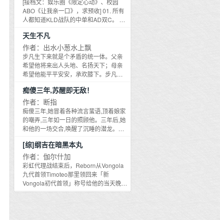
[接档文：娱乐圈《限定心动》、校园
ABO《让我亲一口》，求预收] 01. 所有
人都知道KLD战队的中单和AD双C。 他
们是来自LDL的不同队伍的双子星，在
天生不凡
次级联赛互为敌手，却于同一年升入
LPL，恰巧成为了队友。他们相携陪伴
作者：出水小葱水上飘
着从最低谷走出来，一步步成为队伍的
步凡生下来就是个矛盾的统一体。父亲
支柱与倚靠。他们令天神侧目，皇帝垂
希望他将来出人头地、名扬天下；母亲
首，他们本身就是一个王朝。 他们是英
希望他能平平安安，承欢膝下。步凡却
雄联盟的竞技史上永远绕不开的传奇双
希望和师傅一样，去追寻那武道和医道
痴傻三年,苏醒即无敌！
C，最好的The Mid与The ADCarry。
的终极。 作品的背景为现代都市，第一
02. 但是没有人知道，他们的同队根本不
卷为成长篇，描写步凡无忧无虑的成长
作者：断指
是恰巧，而是故意为之。正如没有人知
经历和学艺路程；第二卷中步凡将来到
痴傻三年,她冒着各种流言蜚语,顶着娘家
道明可追在江衍的心底究竟占有多么重
都市，一个医武双修的人，在大都市将
的嘲弄,三年如一日的照顾他。三年后,她
要的分量，他小心翼翼地从不惊动对
遇到些什么人，什么事呢。
和他的一场交合,唤醒了沉睡的潜龙。潜
方，用温和而冷淡的宽容见证着他的一
龙复苏啸九疆,他只为她……震彻天下！
切，他的大杀四方，他的无理取闹，他
[综]纲吉在暗黑本丸
的怦然心动。 而江衍也不会知道，明可
作者：伽尔什加
追有一个从未说出口的秘密。 在明可追
彩虹代理战结束后，Reborn从Vongola
的心里，他才是那轮第一眼看见之后，
九代首领Timoteo那里领回来「新
就永恒皎洁的月亮。 [往者不可谏，来者
Vongola初代首领」称号给他的当天晚
犹可追。] —————————— 温柔
上，纲吉睡前心里还在吐槽「如何才能
AD×甜心中单 甜文，不虐，没有刀。 [名
真正意义上摆脱掉这个死光继承人的
词解释] 双C：指APC（法术伤害核心）
Mafia倒霉家族」。然后再睁开眼睛的时
和ADC（物理伤害核心），一般指中单
候，他就莫名其妙的到了日本公历2205