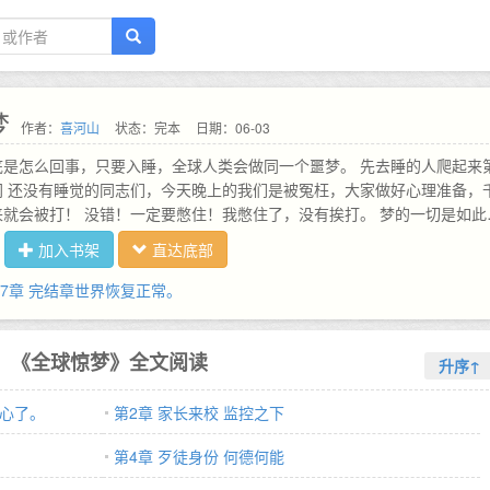
梦
作者：
喜河山
状态：完本
日期：06-03
底是怎么回事，只要入睡，全球人类会做同一个噩梦。 先去睡的人爬起来
网 还没有睡觉的同志们，今天晚上的我们是被冤枉，大家做好心理准备，
就会被打！ 没错！一定要憋住！我憋住了，没有挨打。 梦的一切是如此
睡觉的人类分享的经验变成了 今天晚上是被打，别躲，躲了会被打得更惨
加入书架
直达底部
道，我现在在看心理医生，心理医生昨天晚上梦里也躲了，我们正在抱头
只能记住自己受的虐待，无法锁定到底是谁在虐待自己。 今天晚上大家一
57章 完结章世界恢复正常。
弄清楚到底是谁在虐待我们！ 弄不清楚到底是谁在虐待我们，弄清楚我们
！ 景玲是平城中学高一的学生，她刚融入自己的班级，结果全人类开始做
她没做，这不是欺负人吗？于是，她选择了撒谎。 我也梦到了，好吓人。
《全球惊梦》全文阅读
升序↑
开心了。
第2章 家长来校 监控之下
第4章 歹徒身份 何德何能