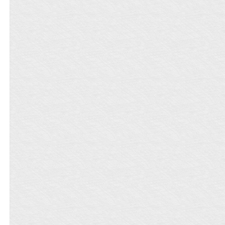
班到深夜是常态，但是刚过去一轮公
演，大多数人都给自己放了假，所以练
舞室只剩下了两个人。 时逾被庄褚禁锢
在角落里，带着笑意，似推拒又似挑逗
地轻声说：容我提醒你一下，练习生管
理条例里面有一条，禁止练习生之间发
生不正当关系？ 庄褚低头吻他：正经恋
爱，算什么不正当关系。 03. 《Pick
101》播出以来，吃瓜群众的心路历程如
下： 第一期的时候：这届的TOP到底是
谁？粉丝们赶紧打起来！捧杯吧，捧起
你们的顶流奖杯！ 第三期的时候：理
讨，庄褚和时逾到底是谁吸谁的血？这
种秀圈营业CP我见得太多了，来下注他
们什么时候BE？ 第七期的时候：初遇到
底是什么神仙CP！时逾跟庄褚怎么这么
会！救命嗑死我了九块钱我出了民政局
我搬来了，我亲戚是民政局公务员给你
们开快速通道，快点给我结！婚！