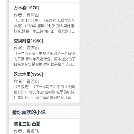
诉他他的暴力和赌博导致六个人类直接
警队的云松开始频繁做噩梦。 梦里，几
我妈笑了一下，说吉人自有天相。 我
被伤害，十八个人类被间接伤害，这些
万木春[1970]
个人贩子把一名医学生卖进了大山。 她
想，班主任那么好的人，肯定会没事
人本来都有更美好的人生。 说到这里，
们叫那名医学生明文。 Ps:群像，主角栏
的。 第二天，我发现我们班主任在我家
作者：喜河山
我真的很为我的工作骄傲：你看，有了
选的办案警察，实际上每个角色都很重
地下室里，五花大绑，身上都是被虐待
（日更,19:00更）（喜欢的话,帮忙点个
那个勤快上进的你，现在你的老婆孩子
要。 故事重写过，所以新入坑的读者朋
过的痕迹。 我还没来得及弄清楚到底怎
收藏）1950年,唐国兴七岁,别人叫她唐
多开心！ 可惜了，他不是一个会为别人
友，不要翻前面的评论区。前面的评论
么回事。 我妈回来了。
妹妹,她会一本正经地纠正：我七岁了,不
的工作而骄傲的人，他还在崩溃，而且
区和内容对不上。
能叫小名了,以后要叫我唐国兴。爷爷让
还要打我。 我一边跑，一边羡慕种玉米
交换时空[1950]
她学木工,以后做个木匠。唐国兴：我以
的人，毕竟玉米被拔出来以后就不会追
后不当木匠,我要当粮仓主任！1970年,
作者：喜河山
人打。 ps:不会挨打。她就是纯粹爱玩。
二十七岁的唐国兴是粮仓主任,木工篾工
（十二点更新）电视台策划了一个特别
再ps:多元是因为单元文中会出现女主将
做得比谁都好,这一年雨兰镇遭遇了雹灾,
的节目,青少年改造计划。原本提交的节
古代女性灵魂放进现代男性身体里。不
她们的目标是艰苦奋斗,努力救灾。2018
目策划其实是交换时空,就是做个节目,让
涉及其他性向。 正文第三人称。单元
年,唐国兴已经是姥姥了,她和好朋友们住
两个时空的人交换。但这个策划书没有
文。故事是群像。
这土地里[1950]
在疗养院里,不缺吃不缺喝,可她依旧挂念
通过,上面说你们又不能真的把五十年代
着老家的田地。——以唐国兴的一生看
的人带回来,于是就改成了五六十年代为
作者：喜河山
农村的变化PS：正文是三个时代穿插对
主题的改造计划。把五个青少年送去了
（日双更）（下一本写专栏中的《大国
比着写,可以挑自己喜欢的年代看。第一
以五十年代为主题的乡下磨练。五个人
粮仓》）1950年,建国初期,城里的机械
个事件：1953年和2018年唐国兴这个人
到达目的地,还真是五十年代风格,没有电,
厂重新开工。雨兰镇胡寡妇的女儿背上
第二个事件：1953年和1972年关于当主
没有厕所,还给她们分配了一个祖上。这
了行李,把母亲托付给了镇上的粮仓,只身
任这件事第三个事件：1973年和2018年
里的演员们都非常拼命,真的能在地里干
进了城。年过半百的寡妇无法理解女儿
猜你喜欢的小说
电影队与电影院第四个事件：1953年和
一天活,五个待改造青少年经常凑在一起
口中的新世界,可她还是听从女儿的安排,
1972年修路第五个事件：1973年和
琢磨节目组到底给了多少钱。他们居然
来到了粮仓,给保粮队伍做饭,在这里,她看
2018年过年第六个事件：1972年和
塞北三朝·西夏
还遇到了土匪,看来节目组花了不少心血
到了无数先进分子为之奋斗的新天地。
2018年知青岁月第七个事件：1972年和
啊。就是不知道摄像头在哪儿。时空局
ps：1,文中提到的钢铁厂职工为了拯救
作者：袁腾飞
2018年开荒与退耕还林第八个事件：