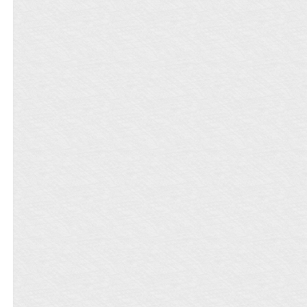
（Mid Laner）和下路AD（Bot
年。 妈妈，我一觉从2005年睡到了
Laner）。 —————————— 《限
2205年?!!! - ◎高亮备注 作者高举【纲吉
定心动》文案 01. 时逾刚穿越，还没搞
婶婶中心】的大旗，纲吉男神必然是个
明白自己到底穿到了哪，就跟一个素未
欧皇婶婶 本文纲吉软萌怂废+不强硬+不
谋面的陌生人睡了。 他还是被睡的那
叼炸天X3 二设如山+暗堕画风诡异+脑洞
个。 直到经纪人把他打包塞进了男团选
扯淡X3 重要的话说三遍！！！ ●全文走
秀节目《Pick 101》的节目组，他才意
【纲吉中心;人人爱纲吉；清水暧昧】套
识到自己穿的是一本万人迷娱乐圈小
路。 ●本文纲吉软萌怂废，不强硬，不
说。而他，则是这本小说里的炮灰配
叼炸天！ ●本文[苏]但不[爽]；本文[苏]但
角。 黑料缠身、被网络暴力、抑郁退
不[爽]不喜，请尽快离开。 ●本文剧情慢
网、最后死不瞑目的那种。 时逾：害
热，写作水平仍在提高不喜，请尽快离
怕。 为了避免这一切的发生，时逾决定
开。 ●环境心理描写超密集如果造成阅
远离主角，岁月静好，安安稳稳熬过整
读不适，请尽快离开。
个节目，趁早从节目组溜号。 结果节目
开拍的第一天，他就被绿茶主角婊了：
你长得这么漂亮，没有实力也没关系
的，重在参与嘛！ 时逾：哎你看我这暴
脾气！ 时逾气得果断决定去找原书中的
TOP顶流合作。 传闻顶流庄褚业务能力
全能ACE，节目外的家世背景也神秘到
不可说，天生一张顶流脸，一露面便是
腥风血雨，收割无数粉丝。 这么一个合
作对象，时逾很满意，很高兴。 唯一一
点不是很好。 庄褚就是那个睡了他的
人。 02. 深夜练舞室。 A班的练习生加