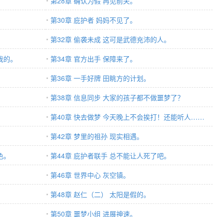
第28章 确认为假 再见前夫。
第30章 庇护者 妈妈不见了。
第32章 偷袭未成 这可是武德充沛的人。
我的。
第34章 官方出手 保障来了。
第36章 一手好牌 田眺方的计划。
第38章 信息同步 大家的孩子都不做噩梦了？
。
第40章 快去做梦 今天晚上不会挨打！还能听人……
第42章 梦里的祖孙 现实相遇。
色。
第44章 庇护者联手 总不能让人死了吧。
第46章 世界中心 灰空镇。
。
第48章 赵仁（二） 太阳是假的。
第50章 噩梦小组 进展神速。