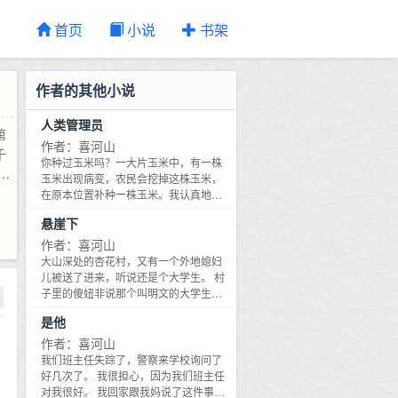
首页
小说
书架
作者的其他小说
人类管理员
第
作者：喜河山
千
你种过玉米吗？一大片玉米中，有一株
真
玉米出现病变，农民会挖掉这株玉米，
，
在原本位置补种一株玉米。我认真地给
眼前的人科普农业知识。 我眼前的人依
痛
悬崖下
旧在崩溃大喊大叫:这就是你把我杀了，
起
再补了一个一模一样的我的原因？ 我赶
作者：喜河山
在
紧解释道:可不敢胡说，这不是杀，这是
大山深处的杏花村，又有一个外地媳妇
同
替换，你没有死，你只是变成了所有人
儿被送了进来，听说还是个大学生。 村
…
都看不见的模式。而且也不是一模一样
子里的傻妞非说那个叫明文的大学生是
的你，是身心健康，不打人，不赌博的
庙里的神仙娘娘变的，谁得罪了她，谁
是他
你。 他不领情，还在继续崩溃，我只能
就会死。 本来没有人信，直到村子里得
拿出一个人类管理员应该有的耐心，继
罪了明文的人接二连三地死去，而山里
作者：喜河山
续跟他解释道 你看，这一大片人类，长
受伤的动物会频繁找上明文，她每次都
我们班主任失踪了，警察来学校询问了
得多好，但是出现了一个你，你发生了
能把动物救活。大家发现，这个叫做明
好几次了。 我很担心，因为我们班主任
变异，我把他做的事情放在他面前，告
文的女人好像真是神仙下凡。 平城，刑
对我很好。 我回家跟我妈说了这件事，