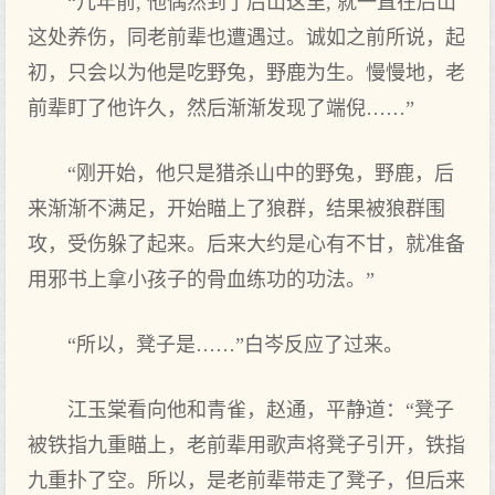
“几年前, 他偶然到了后山这里, 就一直在后山
这处养伤，同老前辈也遭遇过。诚如之前所说，起
初，只会以为他是吃野兔，野鹿为生。慢慢地，老
前辈盯了他许久，然后渐渐发现了端倪……”
“刚开始，他只是猎杀山中的野兔，野鹿，后
来渐渐不满足，开始瞄上了狼群，结果被狼群围
攻，受伤躲了起来。后来大约是心有不甘，就准备
用邪书上拿小孩子的骨血练功的功法。”
“所以，凳子是……”白岑反应了过来。
江玉棠看向他和青雀，赵通，平静道：“凳子
被铁指九重瞄上，老前辈用歌声将凳子引开，铁指
九重扑了空。所以，是老前辈带走了凳子，但后来