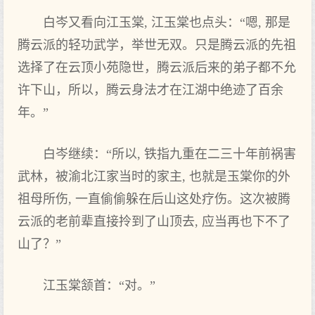
白岑又看向江玉棠, 江玉棠也点头：“嗯, 那是
腾云派的轻功武学，举世无双。只是腾云派的先祖
选择了在云顶小苑隐世，腾云派后来的弟子都不允
许下山，所以，腾云身法才在江湖中绝迹了百余
年。”
白岑继续：“所以, 铁指九重在二三十年前祸害
武林，被渝北江家当时的家主, 也就是玉棠你的外
祖母所伤, 一直偷偷躲在后山这处疗伤。这次被腾
云派的老前辈直接拎到了山顶去, 应当再也下不了
山了？”
江玉棠颔首：“对。”