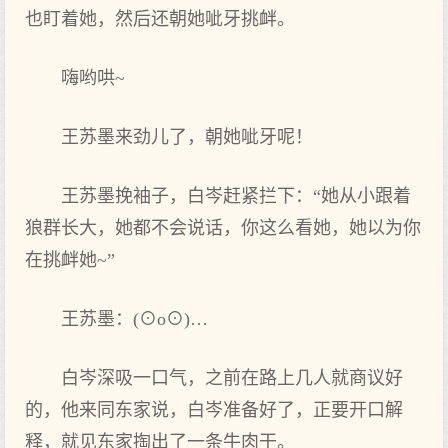
也盯着她，然后还朝她呲牙挑衅。
嗨哟哄~
王苏墨来劲儿了，朝她呲牙呢！
王苏墨挽袖子，白岑赶紧拦下：“她从小跟着
狼群长大，她都不会说话，你这么看她，她以为你
在挑衅她~”
王苏墨：(⊙o⊙)…
白岑深吸一口气，之前在路上几人就商议好
的，他来同东家说，白岑准备好了，正要开口解
释，就见东家掏出了一条牛肉干。