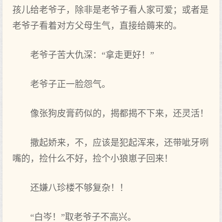
孩儿给老爷子，除非是老爷子看人家可爱；或者是
老爷子看着对方父母生气，直接给薅来的。
老爷子苦大仇深：“拿走更好！”
老爷子正一脸怨气。
像张狗皮膏药似的，揭都揭不下来，还灵活！
撒起娇来，不，应该是犯起浑来，还带呲牙咧
嘴的，捡什么不好，捡个小狼崽子回来！
还嫌八珍楼不够复杂！！
“白岑！”取老爷子不高兴。