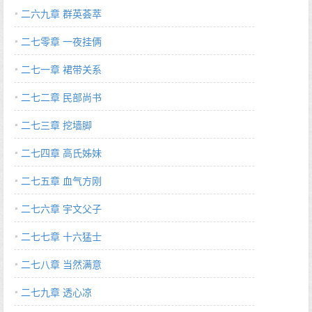
二六九章 群英荟萃
二七零章 一夜挂俩
二七一章 裙带关系
二七二章 民部尚书
二七三章 挖墙脚
二七四章 高氏姊妹
二七五章 血气方刚
二七六章 宇文父子
二七七章 十六猛士
二七八章 当然满意
二七九章 透心凉