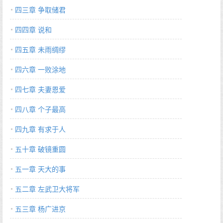
四三章 争取储君
四四章 说和
四五章 未雨绸缪
四六章 一败涂地
四七章 夫妻恩爱
四八章 个子最高
四九章 有求于人
五十章 破镜重圆
五一章 天大的事
五二章 左武卫大将军
五三章 杨广进京