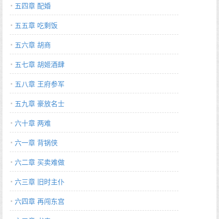
五四章 配婚
五五章 吃剩饭
五六章 胡商
五七章 胡姬酒肆
五八章 王府参军
五九章 豪放名士
六十章 两难
六一章 背锅侠
六二章 买卖难做
六三章 旧时主仆
六四章 再闯东宫