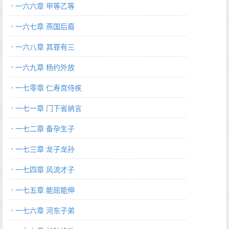
一六六章 甲等乙等
一六七章 燕国后裔
一六八章 其罪有三
一六九章 杨约外放
一七零章 仁寿宫侍疾
一七一章 门下省纳言
一七二章 备孕生子
一七三章 龙子龙孙
一七四章 风流才子
一七五章 能屈能伸
一七六章 河东子弟