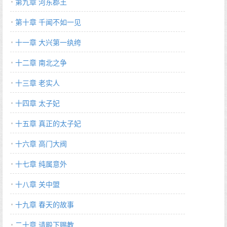
第九章 河东郡王
第十章 千闻不如一见
十一章 大兴第一纨绔
十二章 南北之争
十三章 老实人
十四章 太子妃
十五章 真正的太子妃
十六章 高门大阀
十七章 纯属意外
十八章 关中盟
十九章 春天的故事
二十章 请殿下赐教