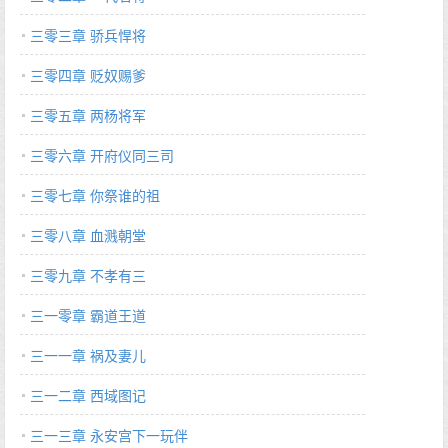
三零三章 骄兵悍将
三零四章 贬奴赐爹
三零五章 两杨将军
三零六章 开府仪同三司
三零七章 你祭谁的祖
三零八章 血溅朝堂
三零九章 不孝有三
三一零章 霸道王道
三一一章 祸及妻儿
三一二章 西域图记
三一三章 永安宫下一玩伴