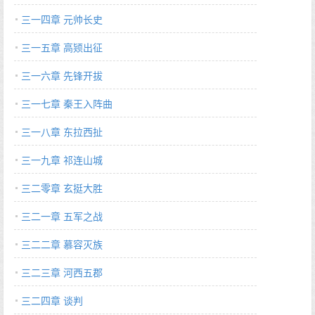
三一四章 元帅长史
三一五章 高颎出征
三一六章 先锋开拔
三一七章 秦王入阵曲
三一八章 东拉西扯
三一九章 祁连山城
三二零章 玄挺大胜
三二一章 五军之战
三二二章 慕容灭族
三二三章 河西五郡
三二四章 谈判