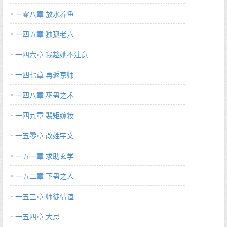
一零八章 放水养鱼
一四五章 独孤老六
一四六章 我趁她不注意
一四七章 再返京师
一四八章 巫蛊之术
一四九章 裴矩嫁妆
一五零章 改姓宇文
一五一章 求助玄学
一五二章 下蛊之人
一五三章 师徒情谊
一五四章 大忌