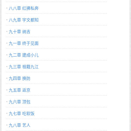
八八章 红拂私奔
八九章 宇文都知
九十章 纳吉
九一章 终于见面
九二章 建成小儿
九三章 祖籍九江
九四章 换防
九五章 返京
九六章 顶包
九七章 吃软饭
九八章 艺人