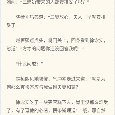
她问：“三奶奶带来的人都安排妥了吗？”
晓薇乖巧答道：“三爷放心，夫人一早就安排
妥了。”
赵桓熙点点头，将门关上，回身看到徐念安，
忽道：“方才的问题你还没回答我呢！”
“什么问题？”
赵桓熙见她装傻，气冲冲走过来道：“就是为
何那么爽快答应与我做假夫妻和离？”
徐念安吃了一块芙蓉糕下去，胃里没那么难受
了，有了逗他的心情，慢条斯理道：“哦，那自然