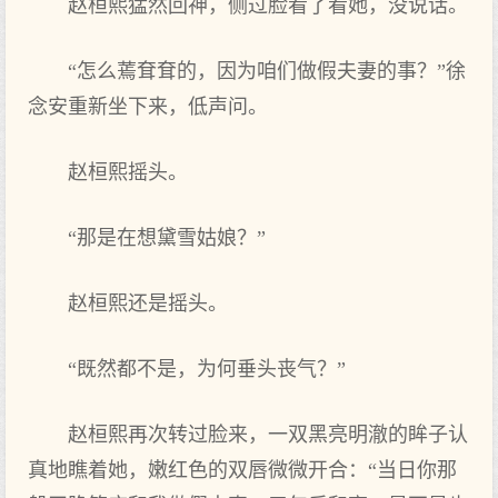
赵桓熙猛然回神，侧过脸看了看她，没说话。
“怎么蔫耷耷的，因为咱们做假夫妻的事？”徐
念安重新坐下来，低声问。
赵桓熙摇头。
“那是在想黛雪姑娘？”
赵桓熙还是摇头。
“既然都不是，为何垂头丧气？”
赵桓熙再次转过脸来，一双黑亮明澈的眸子认
真地瞧着她，嫩红色的双唇微微开合：“当日你那