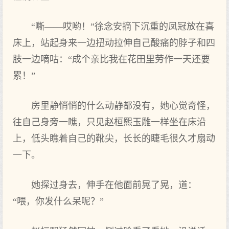
“嘶——哎哟！”徐念安摘下沉重的凤冠放在喜
床上，站起身来一边扭动拉伸自己酸痛的脖子和四
肢一边嘀咕：“成个亲比我在花田里劳作一天还要
累！”
房里静悄悄的什么动静都没有，她心觉奇怪，
往自己身旁一瞧，只见赵桓熙玉雕一样坐在床沿
上，低头瞧着自己的靴尖，长长的睫毛很久才扇动
一下。
她探过身去，伸手在他面前晃了晃，道：
“喂，你发什么呆呢？”