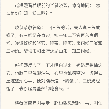
赵桓熙看着眼前的丫鬟晓薇，惊奇地问：“怎
么是你？知一知二呢？”
晓薇恭敬答道：“回三爷的话，夫人说三爷成
婚了，有三奶奶在身边，知一知二不宜再入房伺
候，遂派奴婢和晓蓉，晓茶，晓英过来伺候三爷和
三奶奶。爷读书和出府还是由知一知二伺候。”
赵桓熙反应了一下才明白过来三奶奶是指徐念
安，他脑子里混混沌沌，心里也乱糟糟的，懒得去
厘这些烦心事，便对晓薇道：“我饿了，三奶奶也
饿了，去厨房弄些热的吃食来。”
晓薇答应着刚要走，赵桓熙忽想起一事，叫住