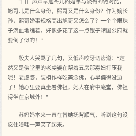
“口口声声拿旭哥儿的婚事与熙哥的做对比，
旭哥儿是什么身份，熙哥又是什么身份？作为嫡长
孙，熙哥婚事规格高出旭哥又怎么了？一个个眼珠
子滴血地瞧着，好像多花了这一点银子靖国公府就
要倒了似的！”
殷夫人哭骂了几句，又低声咬牙切齿道：“定
然又是佛堂里的老虔婆在帮着五房那寡妇打压我
呢！老虔婆，装模作样吃斋念佛，心早偏得没边
了！她心里要真坐着佛祖，她人在府中庵堂，佛祖
得坐在京城外！”
苏妈妈本来一直在替她抚背顺气，听到这句没
忍住噗嗤一声笑了起来。