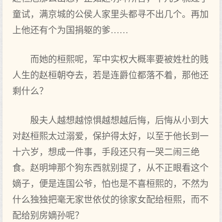
童试，满京城的公侯人家里头都寻不出几个。再加
上他还有个为国捐躯的爹……
而她的桓熙呢，军中实权大概率要被姓杜的贱
人生的赵桓朝夺去，若是连爵位都落不着，那他还
剩什么？
殷夫人越想越惊惧越想越后悔，后悔从小到大
对赵桓熙太过溺爱，保护得太好，以至于他长到一
十六岁，想成一件事，手段还只有一哭二闹三绝
食。赵明坤那个狗东西就别提了，从不正眼看这个
嫡子，便是连国公爷，怕也是不喜桓熙的，不然为
什么独独把毫无家世依仗的徐家女配给桓熙，而不
配给别房嫡孙呢？