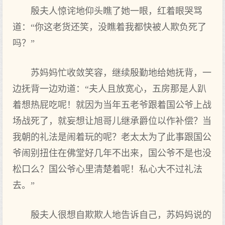
殷夫人惊诧地仰头瞧了她一眼，红着眼哭骂
道：“你这老货还笑，没瞧着我都快被人欺负死了
吗？”
苏妈妈忙收敛笑容，继续殷勤地给她抚背，一
边抚背一边劝道：“夫人且放宽心，五房那是人趴
着想热屁吃呢！就因为当年五老爷跟着国公爷上战
场战死了，就妄想让旭哥儿继承爵位以作补偿？当
我朝的礼法是闹着玩的呢？老太太为了此事跟国公
爷闹别扭住在佛堂好几年不出来，国公爷不是也没
松口么？国公爷心里清楚着呢！私心大不过礼法
去。”
殷夫人很想自欺欺人地告诉自己，苏妈妈说的