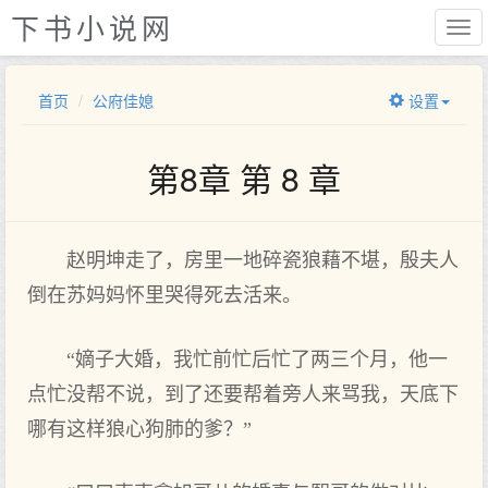
下书小说网
首页
公府佳媳
设置
第8章 第 8 章
赵明坤走了，房里一地碎瓷狼藉不堪，殷夫人
倒在苏妈妈怀里哭得死去活来。
“嫡子大婚，我忙前忙后忙了两三个月，他一
点忙没帮不说，到了还要帮着旁人来骂我，天底下
哪有这样狼心狗肺的爹？”