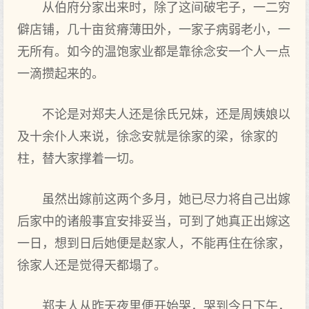
从伯府分家出来时，除了这间破宅子，一二穷
僻店铺，几十亩贫瘠薄田外，一家子病弱老小，一
无所有。如今的温饱家业都是靠徐念安一个人一点
一滴攒起来的。
不论是对郑夫人还是徐氏兄妹，还是周姨娘以
及十余仆人来说，徐念安就是徐家的梁，徐家的
柱，替大家撑着一切。
虽然出嫁前这两个多月，她已尽力将自己出嫁
后家中的诸般事宜安排妥当，可到了她真正出嫁这
一日，想到日后她便是赵家人，不能再住在徐家，
徐家人还是觉得天都塌了。
郑夫人从昨天夜里便开始哭，哭到今日下午，