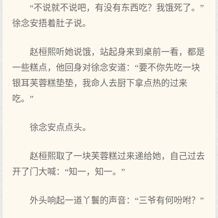
“不说就不说吧，有没有东西吃？我饿死了。”
徐念安捂着肚子说。
赵桓熙听她说饿，站起身来到桌前一看，都是
一些糕点，他回身对徐念安道：“要不你先吃一块
银耳芙蓉糕垫垫，我命人去厨下拿点热的过来
吃。”
徐念安点点头。
赵桓熙取了一块芙蓉糕过来递给她，自己过去
开了门大喊：“知一，知一。”
外头响起一道丫鬟的声音：“三爷有何吩咐？”