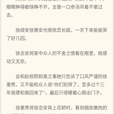
眼睛肿得都快睁不开，全靠一口参汤吊着不晕过
去。
徐绮安徐惠安也很依恋长姐，一天下来偷偷哭
了好几回。
徐念安将家中众人的不舍之情看在眼里，既感
动又无奈。
会和赵桓熙和离之事她只告诉了口风严谨的徐
墨秀，又不能和众人说“你们别哭了，至多过个三
年我便和离回来了”，最后只得硬着心肠出门子。
徐墨秀将徐念安背上花轿时，看到细皮嫩肉的