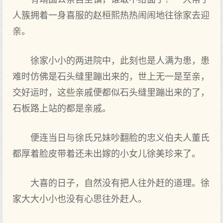
人簇拥着一身喜服的赵桓熙热热闹闹地往徐家去迎
亲。
徐家小小的两进院中，此刻也是人满为患，患
难时仿佛是石头缝里蹦出来的，世上无一是至亲，
交好运时，这些亲戚便都似石头缝里蹦出来的了，
石板路上站的都是亲戚。
便连当日与徐氏兄妹吵翻脸的忠义伯夫人董氏
都厚着脸皮带着还未出嫁的小女儿徐美珍来了。
大喜的日子，自然没有把人往外赶的道理。徐
家大大小小也没有心思往外赶人。