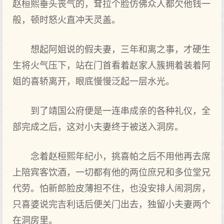
赵桓熙垂头丧气的，耷拉个脸仿佛众人都欠他钱一
般，顿时怒火直冲天灵盖。
想起阿姐说的假夫妻，三年和离之事，才硬生
生将火气压下，站在门首看着赵家人簇拥着装着阿
姐的喜轿离开，眼底慢慢泛起一层水光。
到了靖国公府便是一连串成亲的各种礼仪，全
部完成之后，这对小夫妻终于被送入洞房。
念着赵桓熙年纪小，挑喜帕之后不用他再去席
上陪宾客饮酒，一切都有他的两位庶兄和多位堂兄
代劳。怕新郎脸皮薄担不住，也没安排人闹洞房，
只喜婆说完吉利话后便关门出去，独留小夫妻两个
在洞房里。