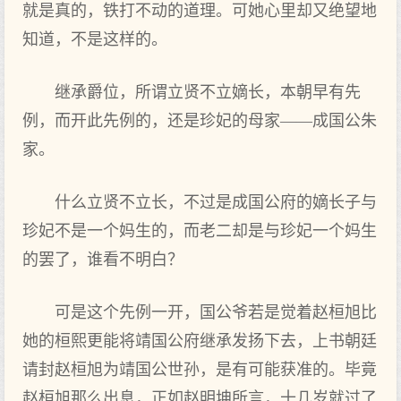
就是真的，铁打不动的道理。可她心里却又绝望地
知道，不是这样的。
继承爵位，所谓立贤不立嫡长，本朝早有先
例，而开此先例的，还是珍妃的母家——成国公朱
家。
什么立贤不立长，不过是成国公府的嫡长子与
珍妃不是一个妈生的，而老二却是与珍妃一个妈生
的罢了，谁看不明白？
可是这个先例一开，国公爷若是觉着赵桓旭比
她的桓熙更能将靖国公府继承发扬下去，上书朝廷
请封赵桓旭为靖国公世孙，是有可能获准的。毕竟
赵桓旭那么出息，正如赵明坤所言，十几岁就过了