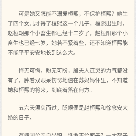
可是她又怎能不溺爱桓熙，不保护桓熙？她生
了四个女儿才得了桓熙这一个儿子，桓熙出生时，
赵桓朝那个小畜生都已经十二岁了，赵桓阳那个小
畜生也已经七岁，她若不紧着些，还不知道桓熙能
不能平平安安地长到这么大。
悔无可悔，盼无可盼，殷夫人连哭的力气都没
有了，肿着双眼呆愣愣地僵在苏妈妈怀里，不知道
她和桓熙的将来，到底着落在何方。
五六天须臾而过，眨眼便是赵桓熙和徐念安大
婚的日子。
有靖国公亲自坐镇，谁敢不给面子？一大帮子