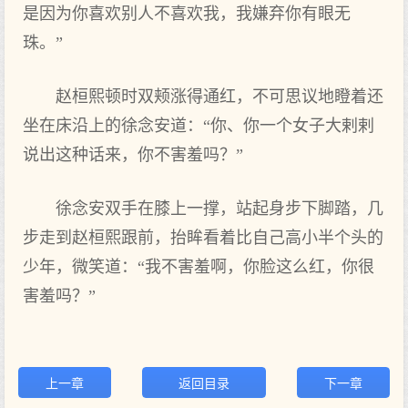
是因为你喜欢别人不喜欢我，我嫌弃你有眼无
珠。”
赵桓熙顿时双颊涨得通红，不可思议地瞪着还
坐在床沿上的徐念安道：“你、你一个女子大剌剌
说出这种话来，你不害羞吗？”
徐念安双手在膝上一撑，站起身步下脚踏，几
步走到赵桓熙跟前，抬眸看着比自己高小半个头的
少年，微笑道：“我不害羞啊，你脸这么红，你很
害羞吗？”
上一章
返回目录
下一章