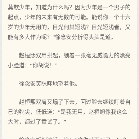
莫欺少年，知道为什么吗？因为少年是一个男子的
起点，少年的未来有无数的可能。能说你一个十六
岁的少年无用的，目光何其短浅？目光短浅者，又
能有多大作为呢？”徐念安分析得头头是道。
赵桓熙双肩拱起，绷着一张毫无威慑力的漂亮
小脸道：“你胡说！”
徐念安笑眯眯地望着他。
赵桓熙双肩又塌了下去，回过脸去继续盯着自
己的靴尖，低低道：“是我无用，赵桓旭像我这么
大时，都过了童试了。”