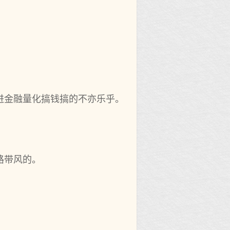
进金融量化搞钱搞的不亦乐乎。
路带风的。