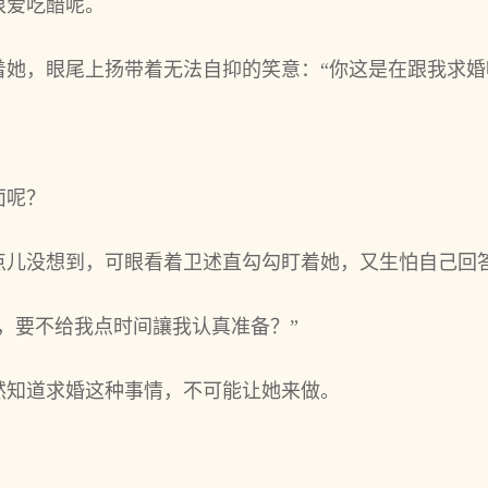
很爱吃醋呢。
她，眼尾上扬带着无法自抑的笑意：“你这是在跟我求婚
面呢？
点儿没想到，可眼看着卫述直勾勾盯着她，又生怕自己回
，要不给我点时间讓我认真准备？”
然知道求婚这种事情，不可能让她来做。
。