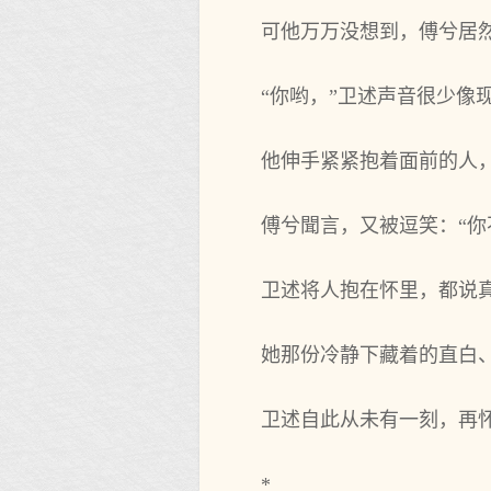
可他万万没想到，傅兮居
“你哟，”卫述声音很少像
他伸手紧紧抱着面前的人，
傅兮聞言，又被逗笑：“你
卫述将人抱在怀里，都说
她那份冷静下藏着的直白
卫述自此从未有一刻，再
*