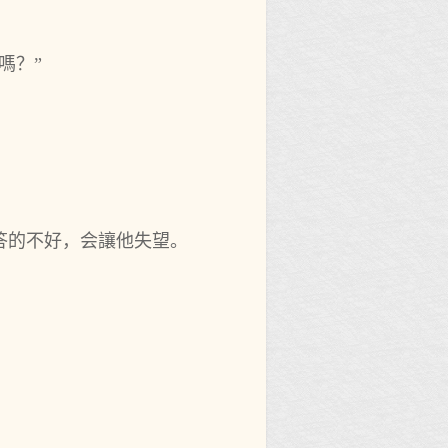
嗎？”
答的不好，会讓他失望。