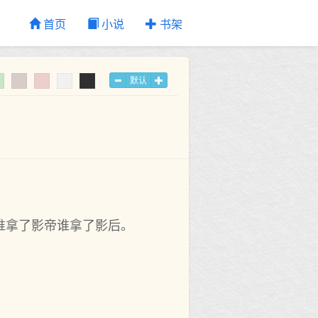
首页
小说
书架
默认
谁拿了影帝谁拿了影后。