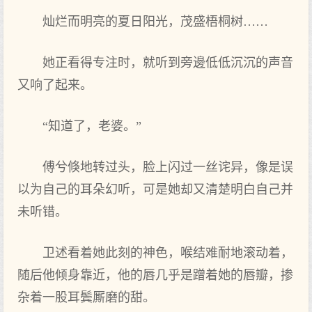
灿烂而明亮的夏日阳光，茂盛梧桐树……
她正看得专注时，就听到旁邊低低沉沉的声音
又响了起来。
“知道了，老婆。”
傅兮倏地转过头，脸上闪过一丝诧异，像是误
以为自己的耳朵幻听，可是她却又清楚明白自己并
未听错。
卫述看着她此刻的神色，喉结难耐地滚动着，
随后他倾身靠近，他的唇几乎是蹭着她的唇瓣，掺
杂着一股耳鬓厮磨的甜。