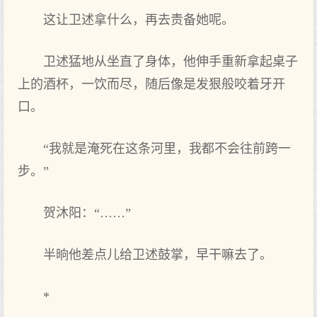
这让卫述拿什么，再去责备她呢。
卫述猛地从坐直了身体，他伸手重新拿起桌子
上的酒杯，一饮而尽，随后像是发狠般咬着牙开
口。
“我就是淹死在这条河里，我都不会往前跨一
步。”
贺沐阳：“……”
半晌他差点儿给卫述鼓掌，早干嘛去了。
*