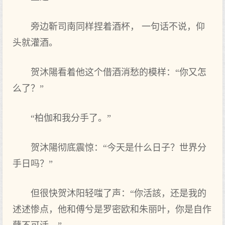
旁边靳司南同样捏着酒杯， 一句话不说，仰
头就灌酒。
贺沐陽看着他这个借酒消愁的模样：“你又怎
么了？”
“柏伽和我分手了。”
贺沐陽彻底震惊：“今天是什么日子？世界分
手日吗？”
但很快贺沐阳轻嗤了声：“你活該，还是我的
述述惨点，他和傅兮是罗密欧和朱丽叶，你是自作