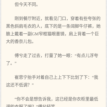
但今天不同。
刚到餐厅附近，就看见门口，穿着有些夸张的
黑色斜肩毛衣的人，底下的是一条阔脚牛仔裤，她
臉上戴着一副GM窄框猫眼墨镜，肩上背着一个巨
大的香奈儿包。
傅兮走了过去，打量了她一眼：“有点儿浮夸
了。”
崔思宁抬手对着自己上上下下比划了下：“我
这还不低调？”
“你不会是想告诉我，这已经是你衣柜里最低
调的衣服了吧？”傅兮轻笑。