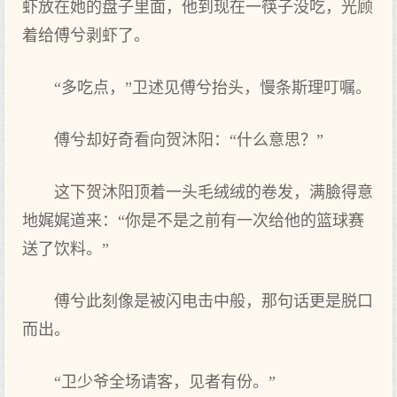
虾放在她的盘子里面，他到现在一筷子没吃，光顾
着给傅兮剥虾了。
“多吃点，”卫述见傅兮抬头，慢条斯理叮嘱。
傅兮却好奇看向贺沐阳：“什么意思？”
这下贺沐阳顶着一头毛绒绒的卷发，满臉得意
地娓娓道来：“你是不是之前有一次给他的篮球赛
送了饮料。”
傅兮此刻像是被闪电击中般，那句话更是脱口
而出。
“卫少爷全场请客，见者有份。”