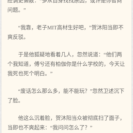
腔调更懒散：“多从自身找找原因，或许是你智商
问题。”
“我靠，老子MIT高材生好吧，”贺沐阳当即不
爽反驳。
于是他狐疑地看着几人，忽然说道：“他们两
个我知道，傅兮还有柏伽你是什么学校的，今天让
我死也死个明白。”
“废话怎么那么多，能不能玩？”忽然卫述沉下
了脸。
他这么沉着脸，贺沐阳当众被彻底扫了面子，
当即也不爽起来：“我问问怎么了？”