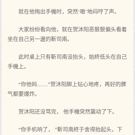
就在他掏出手機时，突然‘嗷’地闷哼了声。
大家纷纷看向他，就在贺沐阳恶狠狠偏头看着
坐在自己另一邊的靳司南。
此时桌上只有靳司南没抬头，始終低头在自己
手機上。
“你他妈……”贺沐阳脚上钻心地疼，再好的脾
气都要爆炸。
贺沐阳还没骂完， 他手機突然震动了下。
“你手机响了， ”靳司南終于舍得抬起头，下