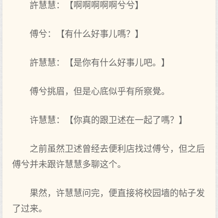
許慧慧：【啊啊啊啊啊兮兮】
傅兮：【有什么好事儿嗎？】
許慧慧：【是你有什么好事儿吧。】
傅兮挑眉，但是心底似乎有所察覺。
许慧慧：【你真的跟卫述在一起了嗎？】
之前虽然卫述曾经去便利店找过傅兮，但之后
傅兮并未跟许慧慧多聊这个。
果然，许慧慧问完，便直接将校园墙的帖子发
了过来。