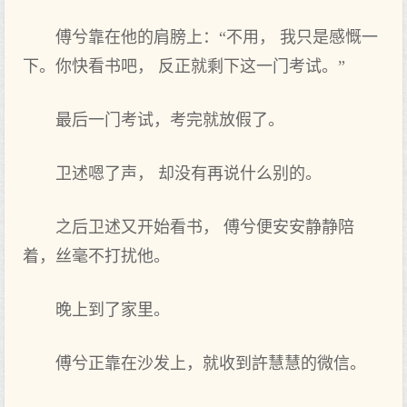
傅兮靠在他的肩膀上：“不用， 我只是感慨一
下。你快看书吧， 反正就剩下这一门考试。”
最后一门考试，考完就放假了。
卫述嗯了声， 却没有再说什么别的。
之后卫述又开始看书， 傅兮便安安静静陪
着，丝毫不打扰他。
晚上到了家里。
傅兮正靠在沙发上，就收到許慧慧的微信。