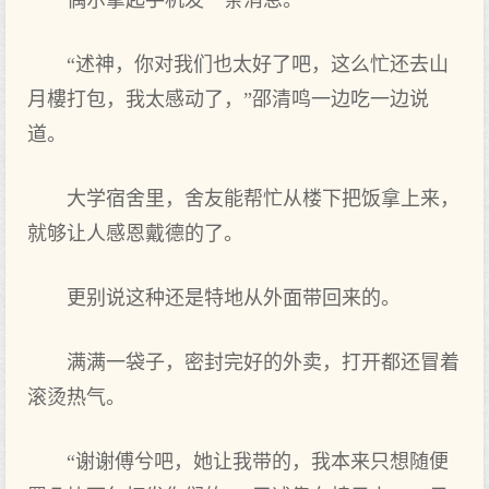
偶尔拿起手机发一条消息。
“述神，你对我们也太好了吧，这么忙还去山
月樓打包，我太感动了，”邵清鸣一边吃一边说
道。
大学宿舍里，舍友能帮忙从楼下把饭拿上来，
就够让人感恩戴德的了。
更别说这种还是特地从外面带回来的。
满满一袋子，密封完好的外卖，打开都还冒着
滚烫热气。
“谢谢傅兮吧，她让我带的，我本来只想随便