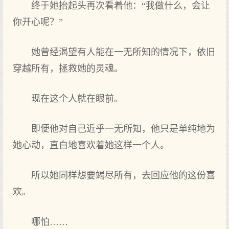
终于她抬起头再次看着他：“我做什么，会让
你开心呢？”
她曾经渴望有人能在一无所知的情况下，依旧
穿越所有，拯救她的灵魂。
现在这个人就在眼前。
即便他对自己近乎一无所知，他只是单纯地为
她心动，直白地喜欢着她这样一个人。
所以她同样想要竭尽所有，去回应他的这份喜
欢。
哪怕……