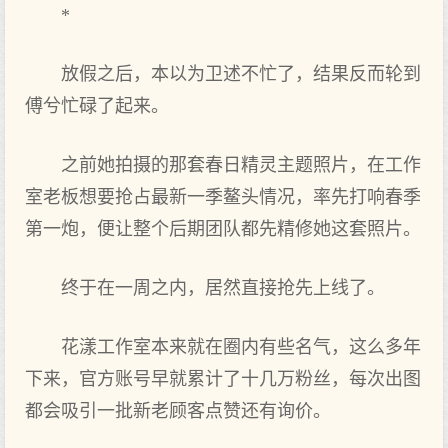
*
放假之后，本以为卫述不忙了，结果反而轮到
傅兮忙碌了起来。
之前她拍摄的那套春日精灵主题照片，在工作
室老板想要抢占最新一季鳌头情况，率先打响春季
第一炮，便让整个后期团队都先精修她这套照片。
终于在一周之内，居然直接抢先上线了。
花漾工作室本来就在圈内有些名气，这么多年
下来，官方账号早就累计了十几万粉丝，每次出图
都会吸引一批新老顾客点赞还有询价。