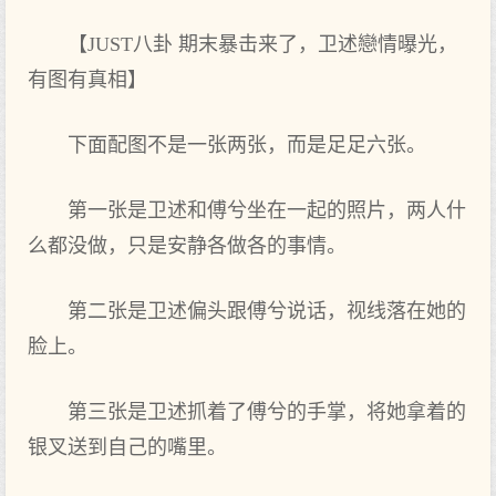
【JUST八卦 期末暴击来了，卫述戀情曝光，
有图有真相】
下面配图不是一张两张，而是足足六张。
第一张是卫述和傅兮坐在一起的照片，两人什
么都没做，只是安静各做各的事情。
第二张是卫述偏头跟傅兮说话，视线落在她的
脸上。
第三张是卫述抓着了傅兮的手掌，将她拿着的
银叉送到自己的嘴里。