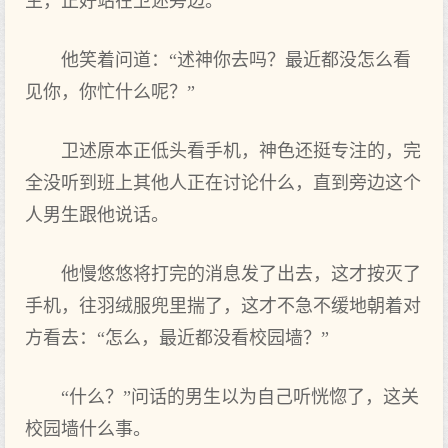
生，正好站在卫述旁边。
他笑着问道：“述神你去吗？最近都没怎么看
见你，你忙什么呢？”
卫述原本正低头看手机，神色还挺专注的，完
全没听到班上其他人正在讨论什么，直到旁边这个
人男生跟他说话。
他慢悠悠将打完的消息发了出去，这才按灭了
手机，往羽绒服兜里揣了，这才不急不缓地朝着对
方看去：“怎么，最近都没看校园墙？”
“什么？”问话的男生以为自己听恍惚了，这关
校园墙什么事。