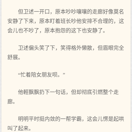
但卫述一开口，原本吵吵嚷嚷的走廊好像莫名
安静了下来，原本盯着班长吵他安排不合理的，这
会儿也不吵了，原本抱怨的这下也安静了。
卫述偏头笑了下，笑得格外懒散，但眉眼完全
舒展。
“忙着陪女朋友呗。”
他輕飘飘扔下一句话，但却彻底引燃整个走
廊。
明明平时挺内敛的一帮学霸，这会儿愣是起哄
叫了起来。