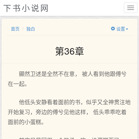
下书小说网
首页
独白
设置
第36章
顯然卫述是全然不在意， 被人看到他跟傅兮
在一起。
他低头安静看着面前的书，似乎又全神贯注地
开始复习，旁边的傅兮见他这样， 低头乖乖吃着
面前的小蛋糕。