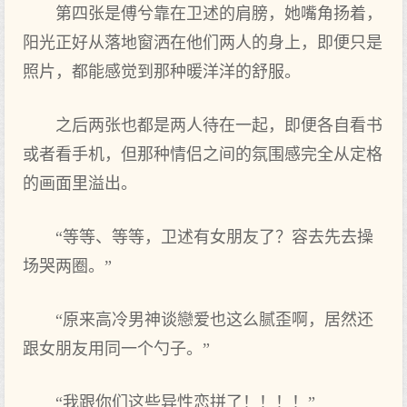
第四张是傅兮靠在卫述的肩膀，她嘴角扬着，
阳光正好从落地窗洒在他们两人的身上，即便只是
照片，都能感觉到那种暖洋洋的舒服。
之后两张也都是两人待在一起，即便各自看书
或者看手机，但那种情侣之间的氛围感完全从定格
的画面里溢出。
“等等、等等，卫述有女朋友了？容去先去操
场哭两圈。”
“原来高冷男神谈戀爱也这么腻歪啊，居然还
跟女朋友用同一个勺子。”
“我跟你们这些异性恋拼了！！！！”