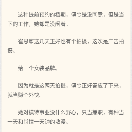
这种提前预约的档期，傅兮是没同意，但是当
下的工作，她却是没闲着。
崔思寧这几天正好也有个拍摄，这次是广告拍
摄。
给一个女装品牌。
因为就是这两天拍摄，傅兮正好答应了下来，
就当赚个外快。
她对模特事业没什么野心，只当兼职，有种当
一天和尚撞一天钟的散漫。