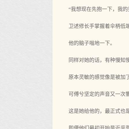
“我想现在先抱一下，我的
卫述修长手掌握着伞柄低
他的脑子嗡地一下。
同样对她的话，有种慢知
原本灵敏的感觉像是被加
可傅兮坚定的声音又一次響
这是她给他的，最正式也
即便他们最初开始是近乎