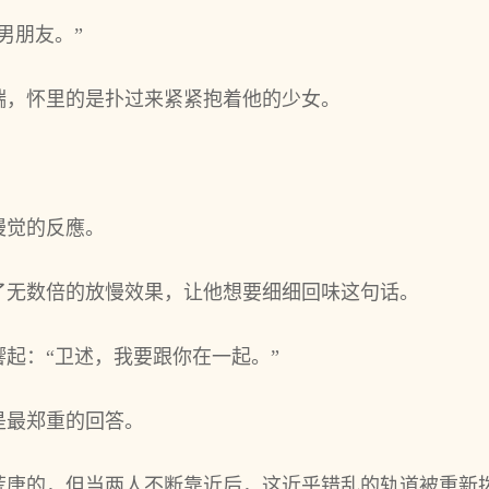
男朋友。”
端，怀里的是扑过来紧紧抱着他的少女。
慢觉的反應。
了无数倍的放慢效果，让他想要细细回味这句话。
起：“卫述，我要跟你在一起。”
是最郑重的回答。
荒唐的，但当两人不断靠近后，这近乎错乱的轨道被重新