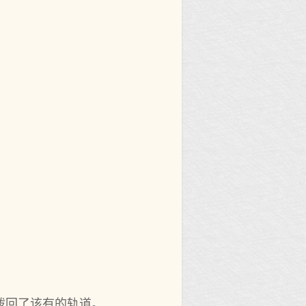
拨回了该有的轨道。