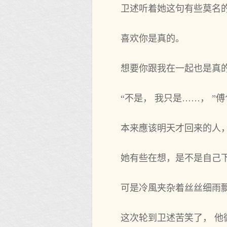
卫述听着她这句有些莫名的
喜欢你是真的。
想要你跟我在一起也是真
“不是， 我只是……， ”
本来應该明天才回来的人
她有些在想，是不是自己
可是冷風夹杂着丝丝细雨
这次轮到卫述苦笑了， 