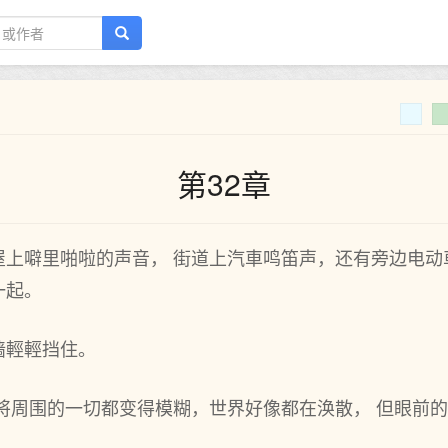
第32章
屋上噼里啪啦的声音， 街道上汽車鸣笛声，还有旁边电动
一起。
墙輕輕挡住。
将周围的一切都变得模糊，世界好像都在涣散， 但眼前