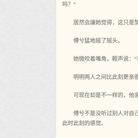
吗？”
居然会讓她觉得，这只是
傅兮猛地摇了摇头。
她微咬着嘴角，輕声说：“
明明两人之间比此刻更亲
可现在却是不一样的，他
傅兮不是没听过别人对自
此时此刻的感觉。