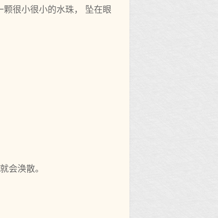
颗很小很小的水珠， 坠在眼
境就会涣散。