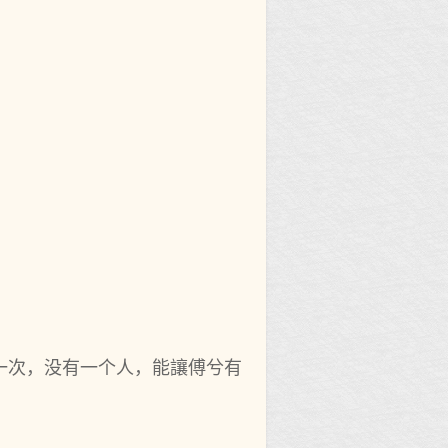
一次，没有一个人，能讓傅兮有