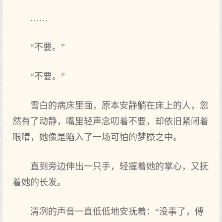
……
“不要。”
“不要。”
雪白的病床里面，原本安静躺在床上的人，忽
然有了动静，嘴里轻声念叨着不要，却依旧紧闭着
眼睛，她像是陷入了一场可怕的梦魇之中。
直到旁边伸出一只手，轻握着她的掌心，又抚
着她的长发。
清冽的声音一直低低地安抚着：“没事了，傅