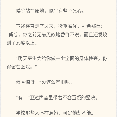
傅兮站在原地，似乎有些不死心。
卫述径直走了过来，微垂着眸，神色郑重：
“傅兮，你之前无缘无故地昏倒不说，而且还发烧
到了39度以上。”
“明天医生会给你做一个全面的身体检查，你
得留在医院。”
傅兮惊讶：“没这么严重吧。”
“有，”卫述声音里带着不容置疑的坚决。
学校那些人不在意她，可是他却不能。