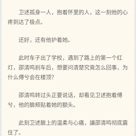
卫述孤身一人，抱着怀里的人，这一刻他的心
疼到达了极点。
还好，还有他护着她。
此时车子出了学校，遇到了路上的第一个红
灯，邵清鸣刹车后，想要问清楚究竟怎么回事，为
什么傅兮会在楼顶？
邵清鸣转过头正要说话，却看见卫述抱着傅
兮，他的臉颊贴着她的额头。
此刻卫述臉上的温柔与心痛，讓邵清鸣彻底震
住了。