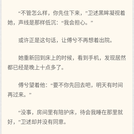
“不管怎么样，你先住下来，”卫述黑眸凝视着
她，声线是那样低沉：“我会担心。”
或许正是这句话，让傅兮不再想着出院。
她重新回到床上的时候，看到手机，发现居然
都已经是晚上十点多了。
傅兮望着他：“要不你先回去吧，明天有时间
再过来。”
“没事，房间里有陪护床，待会我睡在那里就
好，”卫述却并没有同意。