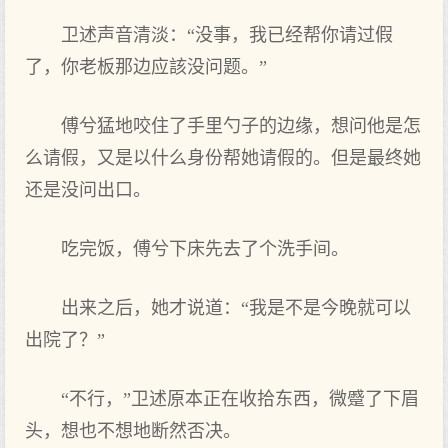
卫述声音清淡：“没事，我已经帮你请过假
了，你老板那边应該没问题。”
傅兮猛地咬住了手里勺子的边缘，想问他是怎
么请假，又是以什么身份帮她请假的。但是最终她
还是没问出口。
吃完饭，傅兮下床先去了个洗手间。
出来之后，她才说道：“我是不是今晚就可以
出院了？”
“不行，”卫述原本正在收拾东西，微蹙了下眉
头，想也不想地断然否决。