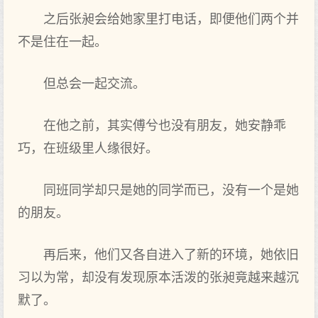
之后张昶会给她家里打电话，即便他们两个并
不是住在一起。
但总会一起交流。
在他之前，其实傅兮也没有朋友，她安静乖
巧，在班级里人缘很好。
同班同学却只是她的同学而已，没有一个是她
的朋友。
再后来，他们又各自进入了新的环境，她依旧
习以为常，却没有发现原本活泼的张昶竟越来越沉
默了。