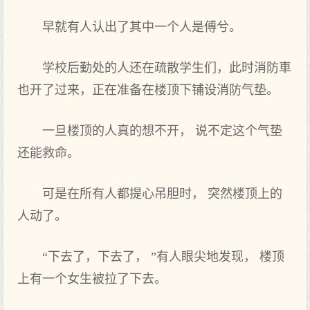
早就有人认出了其中一个人是傅兮。
学校后勤处的人还在疏散学生们，此时消防車
也开了过来，正在准备在楼顶下铺设消防气垫。
一旦楼顶的人真的想不开， 说不定这个气垫
还能救命。
可是在所有人都提心吊胆时， 突然楼顶上的
人动了。
“下去了，下去了， ”有人眼尖地发现， 楼顶
上有一个女生被拉了下去。