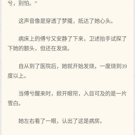
兮，别怕。”
这声音像是穿透了梦魇，抵达了她心头。
病床上的傅兮又安静了下来，卫述抬手试探了
下她的额头，但还在发烧。
自从到了医院后，她就开始发烧，一度烧到39
度以上。
当傅兮醒来时，掀开眼帘，入目可及的是一片
雪白。
她左右看了一眼，认出了这是病房。