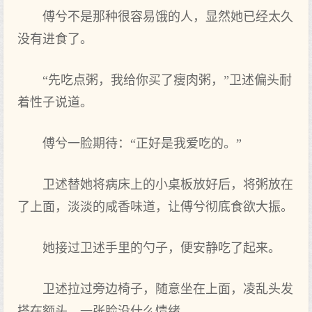
傅兮不是那种很容易饿的人，显然她已经太久
没有进食了。
“先吃点粥，我给你买了瘦肉粥，”卫述偏头耐
着性子说道。
傅兮一脸期待：“正好是我爱吃的。”
卫述替她将病床上的小桌板放好后，将粥放在
了上面，淡淡的咸香味道，让傅兮彻底食欲大振。
她接过卫述手里的勺子，便安静吃了起来。
卫述拉过旁边椅子，随意坐在上面，凌乱头发
搭在额头，一张脸没什么情绪。