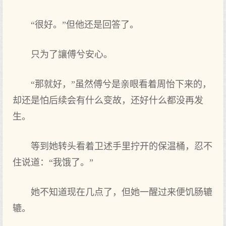
“很好。”但他还是回答了。
只为了讓傅兮安心。
“那就好，”虽然傅兮是亲眼看着周怡下来的，
却还是怕后续会有什么变故，还好什么都没再发
生。
等到她转头看着卫述手里拧开的保温桶，忍不
住说道：“我饿了。”
她不知道现在几点了，但她一醒过来便饥肠辘
辘。