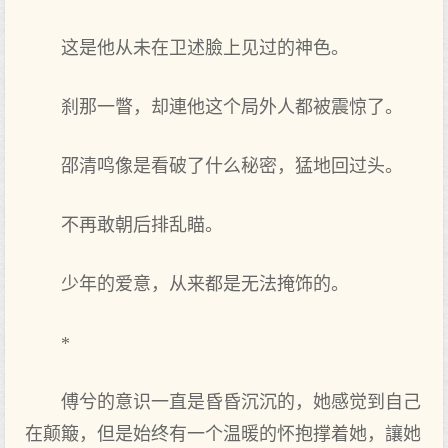
这是他从未在卫述臉上见过的神色。
刹那一瞥，却連他这个局外人都被震惊了。
邵清鸣像是看破了什么秘密，猛地回过头。
不再敢朝后排乱瞄。
少年的爱意，从来都是无法掩饰的。
*
傅兮的意识一直是昏昏沉沉的，她感觉到自己
在颠簸，但是始终有一个温暖的怀抱撑着她，讓她