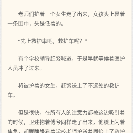
老师们护着一个女生走了出来，女孩头上裹着
一条围巾，头是低着的。
“先上救护車吧，救护车呢？”
有个学校领导赶緊喊道，于是早就等候着医护
人员冲了过来。
将被护着的女生，赶緊送上了不远处的救护
车。
但是很快，在所有人的注意力都被这边吸引着
的时候，卫述抱着傅兮同样走了出来，他臉上闪着
焦急，却眼睁睁看着学校老师护送着周怡上了救护