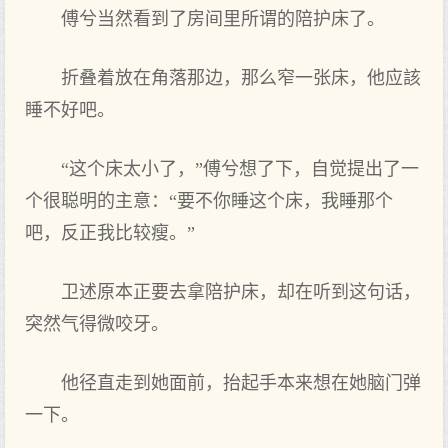
傅兮当然看到了房间里所谓的陪护床了。
折叠着放在角落那边，那么窄一张床，他应該
睡不好吧。
“这个床太小了，”傅兮想了下，自觉提出了一
个很聪明的主意：“要不你睡这个床，我睡那个
吧，反正我比较瘦。”
卫述原本正要去拿陪护床，却在听到这句话，
突然气得微咬牙。
他径直走到她面前，抬起手本来想在她脑门弹
一下。