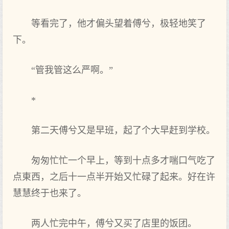
等看完了，他才偏头望着傅兮，极轻地笑了
下。
“管我管这么严啊。”
*
第二天傅兮又是早班，起了个大早赶到学校。
匆匆忙忙一个早上，等到十点多才喘口气吃了
点東西，之后十一点半开始又忙碌了起来。好在许
慧慧终于也来了。
两人忙完中午，傅兮又买了店里的饭团。