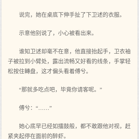
说完，她在桌底下伸手扯了下卫述的衣服。
示意他别说了，小心被看出来。
谁知卫述却毫不在意，他直接抬起手，卫衣袖
子被拉到小臂处，露出流畅又好看的线条，手掌轻
松按住轉盘，这才偏头看着傅兮。
“那就多吃点吧，毕竟你请客呢。”
傅兮：“……”
她心底早已经如擂鼓般，都不敢跟他对视，赶
紧夹起停在面前的醉虾。