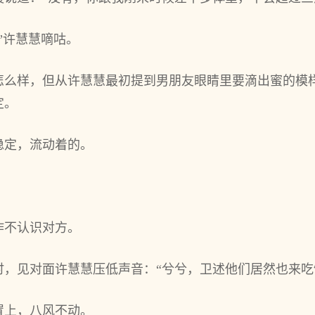
”许慧慧嘀咕。
怎么样，但从许慧慧最初提到男朋友眼睛里要滴出蜜的模
定。
稳定，流动着的。
作不认识对方。
时，见对面许慧慧压低声音：“兮兮，卫述他们居然也来吃
置上，八风不动。