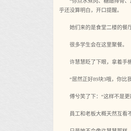
“你点水煮肉、糖醋排骨、
乎还没算明白，开口提醒。
她们来的是食堂二楼的餐
很多学生会在这里聚餐。
许慧慧眨了下眼，拿着手
“居然正好89块3哦，你
傅兮笑了下：“这样不是更
員工和老板大概天然互看