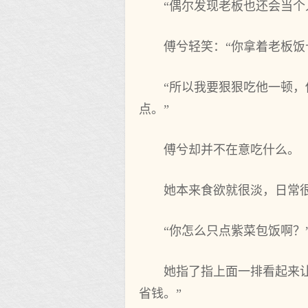
“偶尔发现老板也还会当个
傅兮轻笑：“你拿着老板饭
“所以我要狠狠吃他一顿，
点。”
傅兮却并不在意吃什么。
她本来食欲就很淡，日常
“你怎么只点紫菜包饭啊？
她指了指上面一排看起来
省钱。”