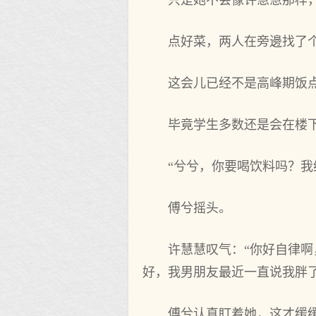
只是她不会像许慧慧那样
点好菜，两人在旁邊找了
这会儿已经不是高峰期饭
毕竟学生多数还是会在楼
“兮兮，你要喝饮料吗？我
傅兮摇头。
许慧慧叹气：“你好自律
好，我男朋友最近一直说我胖了
傅兮认真盯着她，这才缓