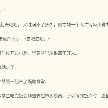
。”
一起去吃吧， 又耽误不了多久，刚才她一个人忙得晕头轉向
老板挥挥手：“去吧去吧。”
班时候开过小差，毕竟店里压根离不开人。
着她走了。
许慧慧一起去了隔壁食堂。
多学生吃完饭会顺道去超市买东西。所以每到饭点时，店