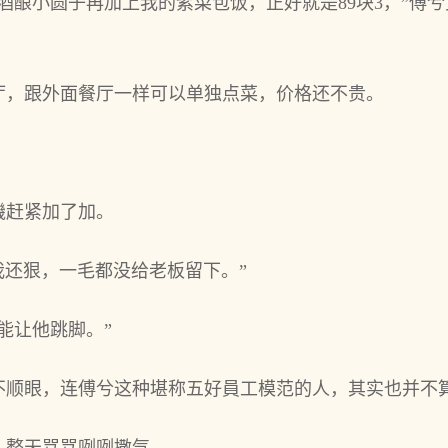
酒酿小圆子再加上我的紫菜包饭，正好就是89块3，”傅
厅，跟外面餐厅一样可以单独点菜，价格还不贵。
機赶紧加了加。
比我还狠，一毛都没给老板留下。”
能让他跳脚。”
不顺眼，连傅兮这种堪称五好員工模范的人，其实也并不