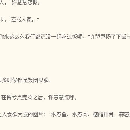
人，”许慧慧感慨。
卡， 还骂人家。”
你来这么久我们都还没一起吃过饭呢，”许慧慧扬了下饭
很多时候都是饭团果腹。
”在傅兮点完菜之后，许慧慧惊呼。
让人食欲大振的图片：“水煮鱼、水煮肉、糖醋排骨，蒜