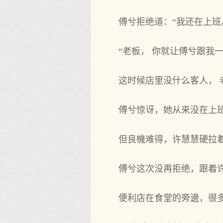
傅兮拒绝道：“我还在上班
“老板， 你就让傅兮跟我
这时候店里没什么客人， 
傅兮惊讶，她从来没在上
但良機难得，许慧慧硬拉
傅兮这次没再拒绝，跟着
便利店在食堂的旁邊，很