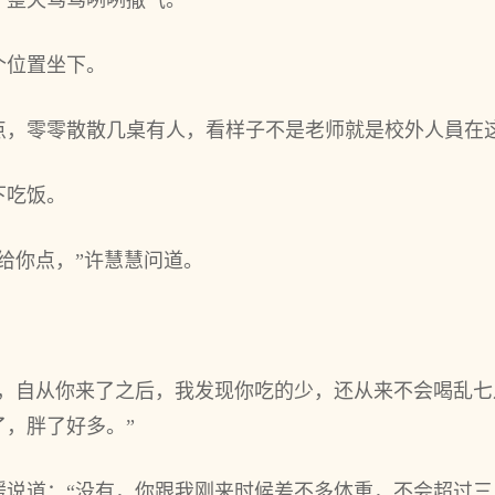
，整天骂骂咧咧撒气。
个位置坐下。
点，零零散散几桌有人，看样子不是老师就是校外人員在
下吃饭。
给你点，”许慧慧问道。
啊，自从你来了之后，我发现你吃的少，还从来不会喝乱
，胖了好多。”
缓说道：“没有，你跟我刚来时候差不多体重，不会超过三