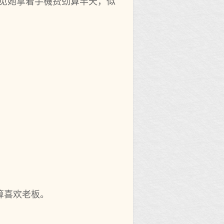
兮见她拿着手機费劲算半天，似
算喜欢老板。