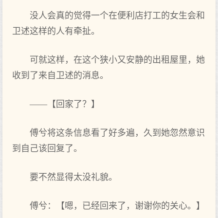
没人会真的觉得一个在便利店打工的女生会和
卫述这样的人有牵扯。
可就这样，在这个狭小又安静的出租屋里，她
收到了来自卫述的消息。
——【回家了？】
傅兮将这条信息看了好多遍，久到她忽然意识
到自己该回复了。
要不然显得太没礼貌。
傅兮：【嗯，已经回来了，谢谢你的关心。】