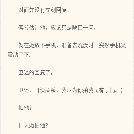
对面并没有立刻回复。
傅兮估计他，应该只是随口一问。
就在她放下手机，准备去洗澡时，突然手机又
震动了下。
卫述的回复了。
卫述：【没关系，我以为你拍我是有事情。】
拍他？
什么她拍他？