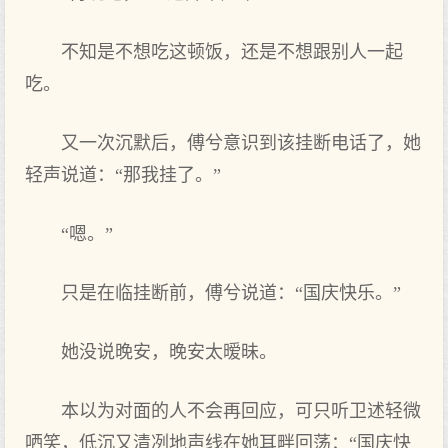
不知是不想吃这顿饭，还是不想跟别人一起
吃。
又一次沉默后，傅兮意识到该挂断电话了，她
轻声说道：“那我挂了。”
“嗯。”
只是在临挂断前，傅兮说道：“国庆快乐。”
她没说晚安，晚安太暧昧。
本以为对面的人不会再回应，可只听卫述轻微
哂笑，低沉又清冽地声线在她耳畔回荡：“国庆快