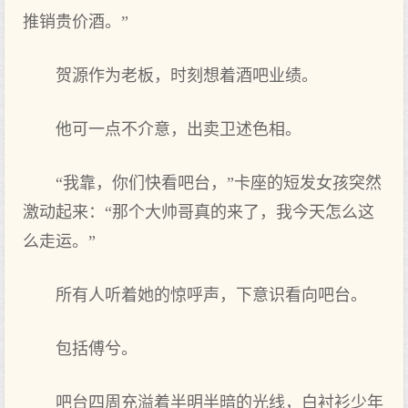
推销贵价酒。”
贺源作为老板，时刻想着酒吧业绩。
他可一点不介意，出卖卫述色相。
“我靠，你们快看吧台，”卡座的短发女孩突然
激动起来：“那个大帅哥真的来了，我今天怎么这
么走运。”
所有人听着她的惊呼声，下意识看向吧台。
包括傅兮。
吧台四周充溢着半明半暗的光线，白衬衫少年