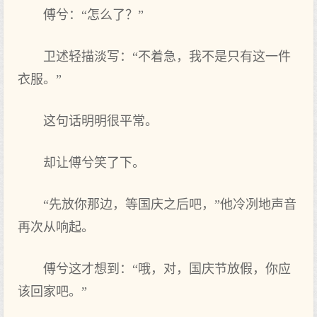
傅兮：“怎么了？”
卫述轻描淡写：“不着急，我不是只有这一件
衣服。”
这句话明明很平常。
却让傅兮笑了下。
“先放你那边，等国庆之后吧，”他冷冽地声音
再次从响起。
傅兮这才想到：“哦，对，国庆节放假，你应
该回家吧。”