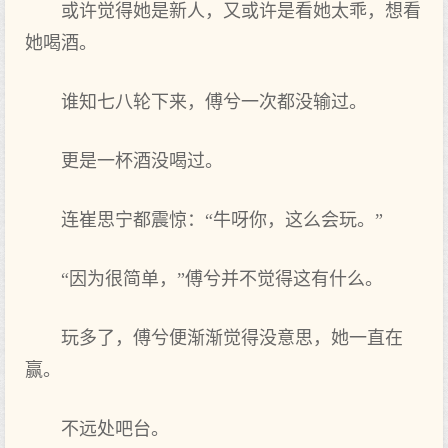
或许觉得她是新人，又或许是看她太乖，想看
她喝酒。
谁知七八轮下来，傅兮一次都没输过。
更是一杯酒没喝过。
连崔思宁都震惊：“牛呀你，这么会玩。”
“因为很简单，”傅兮并不觉得这有什么。
玩多了，傅兮便渐渐觉得没意思，她一直在
赢。
不远处吧台。