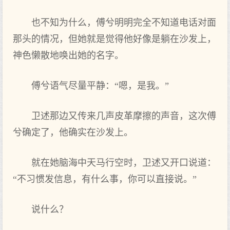
也不知为什么，傅兮明明完全不知道电话对面
那头的情况，但她就是觉得他好像是躺在沙发上，
神色懒散地唤出她的名字。
傅兮语气尽量平静：“嗯，是我。”
卫述那边又传来几声皮革摩擦的声音，这次傅
兮确定了，他确实在沙发上。
就在她脑海中天马行空时，卫述又开口说道：
“不习惯发信息，有什么事，你可以直接说。”
说什么？