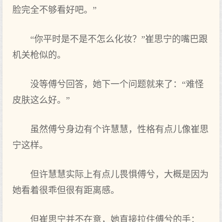
脸完全不够看好吧。”
“你平时是不是不怎么化妆？”崔思宁的嘴巴跟
机关枪似的。
没等傅兮回答，她下一个问题就来了：“难怪
皮肤这么好。”
虽然傅兮身边有个许慧慧，性格有点儿像崔思
宁这样。
但许慧慧实际上有点儿畏惧傅兮，大概是因为
她看着很乖但很有距离感。
但崔思宁并不在意，她直接拉住傅兮的手：