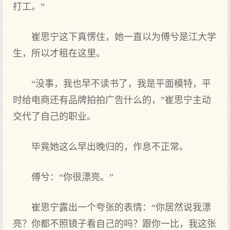
打工。”
崔思宁这下真愣住，她一直以为傅兮是江大学
生，所以才租在这里。
“没事，我也早不读书了，我是平面模特，平
时给电商还有品牌拍拍广告什么的，”崔思宁主动
交代了自己的职业。
毕竟她这么早出晚归的，作息不正常。
傅兮：“你很漂亮。”
崔思宁露出一个夸张的表情：“你居然说我漂
亮？你都不照镜子看自己的吗？跟你一比，我这张