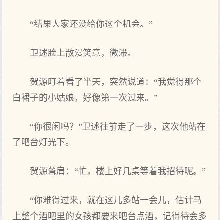
“结果人家还没给你这个机会。”
卫述脸上散漫笑意，微滞。
贺源盯着看了半天，突然说道：“我觉得那个
白裙子的小姑娘，好像第一次过来。”
“你很闲吗？”卫述往前走了一步，这次他站在
了吧台灯光下。
贺源耸肩：“忙，楼上好几桌等着我招待呢。”
“你难得过来，就在这儿多站一会儿，估计马
上整个酒吧里的女孩都要来吧台点酒，记得待会多