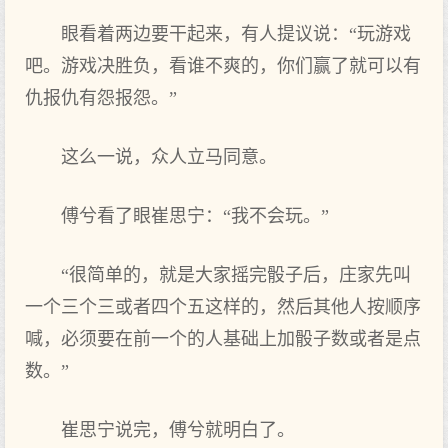
眼看着两边要干起来，有人提议说：“玩游戏
吧。游戏决胜负，看谁不爽的，你们赢了就可以有
仇报仇有怨报怨。”
这么一说，众人立马同意。
傅兮看了眼崔思宁：“我不会玩。”
“很简单的，就是大家摇完骰子后，庄家先叫
一个三个三或者四个五这样的，然后其他人按顺序
喊，必须要在前一个的人基础上加骰子数或者是点
数。”
崔思宁说完，傅兮就明白了。