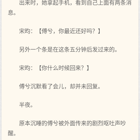
出来时，她拿起手机，看到自己上面有两条消
息。
宋昀：【傅兮，你最近还好吗？】
另外一个条是在这条五分钟后发过来的。
宋昀：【你什么时候回来？】
傅兮沉默看了会儿，却并未回复。
半夜。
原本沉睡的傅兮被外面传来的剧烈呕吐声吵
醒。