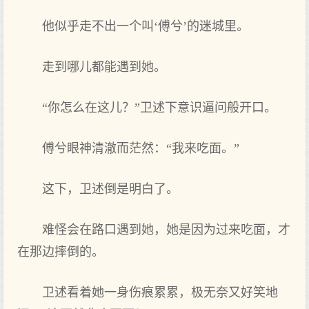
他似乎走不出一个叫‘傅兮’的迷城里。
走到哪儿都能遇到她。
“你怎么在这儿？”卫述下意识逼问般开口。
傅兮眼神清澈而茫然：“我来吃面。”
这下，卫述倒是明白了。
难怪会在路口遇到她，她是因为过来吃面，才
在那边摔倒的。
卫述看着她一身伤痕累累，极无奈又好笑地