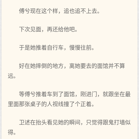
傅兮现在这个样，追也追不上去。
下次见面，再还给他吧。
于是她推着自行车，慢慢往前。
好在她摔倒的地方，离她要去的面馆并不算
远。
等傅兮推着车到了面馆，刚进门，就跟坐在最
里面那张桌子的人视线撞了个正着。
卫述在抬头看见她的瞬间，只觉得跟鬼打墙似
得。