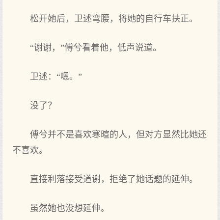
松开她后，卫述弯腰，将她的自行车扶正。
“谢谢，”傅兮看着他，低声说道。
卫述：“嗯。”
没了？
傅兮并不是喜欢寒暄的人，但对方显然比她还
不喜欢。
直接利落接受道谢，拒绝了她话题的延伸。
虽然她也没想延伸。