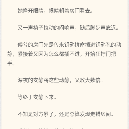
她睁开眼睛，眼睛朝着房门看去。
又一声椅子拉动的闷响声，随后脚步声靠近。
傅兮的房门先是传来钥匙拼命插进钥匙孔的动
静，紧接着又因为怎么都插不进，开始狂拧门把
手。
深夜的安静将这些动静，又放大数倍。
等终于安静下来。
不知是对方累了，还是总算发现走错房间。