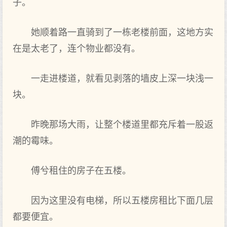
子。
她顺着路一直骑到了一栋老楼前面，这地方实
在是太老了，连个物业都没有。
一走进楼道，就看见剥落的墙皮上深一块浅一
块。
昨晚那场大雨，让整个楼道里都充斥着一股返
潮的霉味。
傅兮租住的房子在五楼。
因为这里没有电梯，所以五楼房租比下面几层
都要便宜。