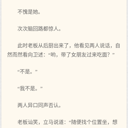
不愧是她。
次次脑回路都惊人。
此时老板从后厨出来了，他看见两人说话，自
然而然看向卫述：“哟，带了女朋友过来吃面？”
“不是。”
“我不是。”
两人异口同声否认。
老板讪笑，立马说道：“随便找个位置坐，想