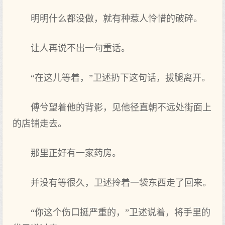
明明什么都没做，就有种惹人怜惜的破碎。
让人再说不出一句重话。
“在这儿等着，”卫述扔下这句话，拔腿离开。
傅兮望着他的背影，见他径直朝不远处街面上
的店铺走去。
那里正好有一家药房。
并没有等很久，卫述拎着一袋东西走了回来。
“你这个伤口挺严重的，”卫述说着，将手里的