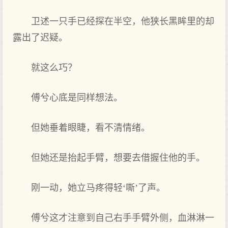
卫述一只手已经探在半空，他狭长黑眸里的却
露出了迟疑。
就这么巧？
傅兮心底是同样想法。
但她垂着眼睫，看不清情绪。
但她还是抬起手臂，想要去借握住他的手。
刚一动，她立马疼得轻‘嘶’了声。
傅兮这才注意到自己右手手臂外侧，血淋淋一