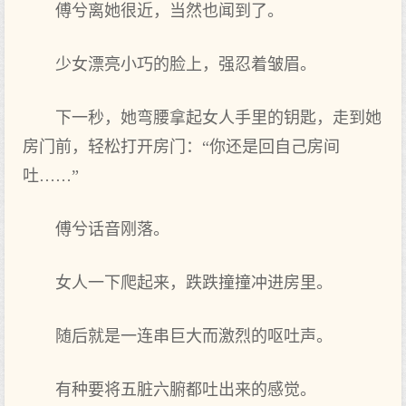
傅兮离她很近，当然也闻到了。
少女漂亮小巧的脸上，强忍着皱眉。
下一秒，她弯腰拿起女人手里的钥匙，走到她
房门前，轻松打开房门：“你还是回自己房间
吐……”
傅兮话音刚落。
女人一下爬起来，跌跌撞撞冲进房里。
随后就是一连串巨大而激烈的呕吐声。
有种要将五脏六腑都吐出来的感觉。