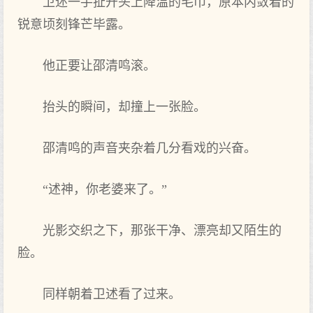
卫述一手扯开头上降温的毛巾，原本内敛着的
锐意顷刻锋芒毕露。
他正要让邵清鸣滚。
抬头的瞬间，却撞上一张脸。
邵清鸣的声音夹杂着几分看戏的兴奋。
“述神，你老婆来了。”
光影交织之下，那张干净、漂亮却又陌生的
脸。
同样朝着卫述看了过来。