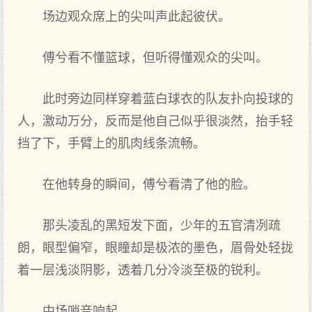
场边观众席上的尖叫声此起彼伏。
傅兮看不懂篮球，但听得懂观众的尖叫。
此时旁边同样穿着蓝白球衣的队友扑向投球的
人，激动万分，反而是他自己似乎很淡然，抬手轻
挡了下，手臂上的肌肉线条流畅。
在他转身的瞬间，傅兮看清了他的脸。
那头凌乱的黑短发下面，少年的五官清冽疏
朗，眼型偏窄，眼瞳却是极浓的墨色，眉骨处轻拢
着一层浅淡阴影，透着几分冷淡至极的锐利。
中场哨音响起。