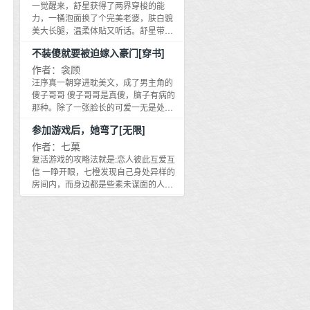
张写着日期和地点的纸,回她：小书,我听
生女的选择,非但对他这个有权有势的亲
一觉醒来，舒星获得了两界穿梭的能
馨无虐。【另，猫夫夫纯猫咪，不变
不明白你在说什么。食用指南：慢热,温
爹置之不理,还义无反顾的站在了原配妻
力，一桶泡面换了个完美老婆，肤白貌
人。】【野性占有欲强挪威森林猫攻VS
馨,日常向,甜文,年龄差（年上）【原文案
那一边。虞仲舒认定,失去了他的照拂,有
美大长腿，温柔体贴又听话。舒星带着
重生可爱狸花猫受】
没有灵感因此改了内容,非常抱歉】
朝一日原配妻和亲生女定会后悔当日的
她，开始了两界倒爷逍遥生活，玻璃杯
————【预收《此地风雨也琳琅》】
不装傻就要被迫嫁入豪门[穿书]
选择,哭着过来求他。却是再没想到,皇上
换黄金、香水换城池、辣条换力量果
————集团内斗失败,陈旖年没有后台,
亲自下旨,宣入京城的新一代稷元伯,竟然
实……不知不觉间，舒星成为了蓝星的
作者：衾顾
被明升暗降去偏远林场。抵达林场的那
是他认定,不定活得如何凄惨的亲生女。
亿万富翁，异世界的公爵大贵族。
汪序真一朝穿进耽美文，成了男主角的
天下了大雨,她一双昂贵高跟鞋踩进泥泞
更不可思议的是不但传闻中毁容的亲生
傻子哥哥 傻子哥哥是真傻，脑子有病的
的地里。周平安接来她行李,陈旖年问他
女倾国倾城,就是和离时已成黄脸婆的原
那种。除了一张脸长的可爱一无是处，
这里是不是总下雨,她最讨厌这样的天
配妻,都活得知性而又美丽……
又傻又白又甜 父母嫌弃他是个傻子，领
气。周平安不说话。陈旖年问他你是哑
***********************************本文文
参加游戏后，她弯了[无限]
养了一个弟弟 从小到大偏心偏的厉害，
巴吗？周平安点点头。【以为这一生注
案：身为侯府嫡女,姚舜华却生生活成了
被撵去工地的活是傻子干，钱却全都是
作者：七菓
定风雨飘摇、难得出路,直到遇到周平安,
京城最大的笑话——未来婆婆嫌她胸无
弟弟的 汪序真用傻子的外皮看世界，突
复活游戏的攻略法就是:恋人彼此互爱互
———才知此地风雨也琳琅。】*文名、
点墨,带出去丢人现眼；未来小姑自以为
然发现了许多很有趣的东西 例如外表嫌
信 一睁开眼，七橙发现自己身处异样的
文案灵感来源于外面风雨琳琅,漫山遍野
兄长姿容绝世、才气天成,认定都是她死
弃他的弟弟是个偷摸塞给他糖吃的傲娇
房间内，而身边都是些素未谋面的人。
都是今天。*细水长流,甜文*女主：陈旖
缠烂打,耽误兄长锦绣前程。满京城哪个
例如父母把傻子的工资全部要去答应给
正自所有人疑惑间，自空中出现一个谜
年,男主：周平安————【作者专栏完
不知道,姚府舜华恨嫁,竟不惜以恩情相逼,
他买手机，却只买了个老年机 例如他跟
样的熊猫——他自称为神。 神除了告诉
结文推荐】————免费短篇：《那天
对着有状元之才的秦家子死缠烂打,简直
着父母拜访一个多年前的豪门邻居时，
所有人他们已全部死亡的事实外，还告
他牵我的手》：一男两女的暗恋反转故
让人笑掉大牙。渐渐的,画风却越来越不
邻居家的儿子偷偷把汪序真蒙骗上了
诉他们，如果想要复活，就必须得通关
事《沉玉》：民国强取豪夺《小狗只有
对了——眼高于顶贵女A:姚舜华怎么越
楼，捂着眼睛结结实实的亲了他一口 汪
几个游戏。最后的胜利者才有复活的权
一个夏天》：年下甜甜甜甜文！《当我
来越美了,我是女人都心动！宫寒多年不
序真： 小傻子，豪门太子爷一双精致的
利。 而第一个游戏就是——恋爱游戏！
第一次出国和异地恋男友见面》不能剧
孕贵妇B：姚姑娘酿的什么神仙果酒,我
凤眼弯了弯，暧昧的笑道：这是玩游戏
众人：神特么睿智游戏。 谁也没想到，
透的文完结长篇：《骤雨梧桐》：奇幻
竟然有孕了！明察秋毫贵女C：说起来你
呢 汪序真： 汪序真这才知道即便是傻
在这个尔虞我诈的[域]里，七夏这对蜜汁
爱情/多重空间《梦黄粱》：浪子被骗,还
们不信,我前儿个竟然瞧见状元公跪在姚
子，也是有人偷偷喜欢着的 只是这人要
组合不仅看对了眼，还大开金手指阴了
要倒贴《驯服》：少女和叔叔《风月温
舜华面前苦苦哀求,口口声声是家人猪油
知道他其实不是傻子该多懊悔啊 #占有
所有的组... 夏凛：羡慕嫉妒恨我有个这