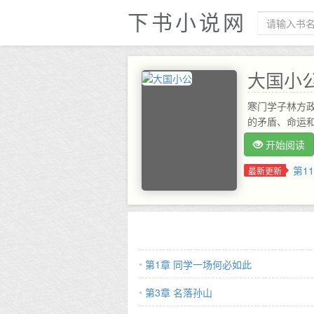
下书小说网
大国小
寒门学子林方
的矛盾、命运
开始阅读
第1
最新更新
第1章 同学一场何必如此
第3章 名落孙山