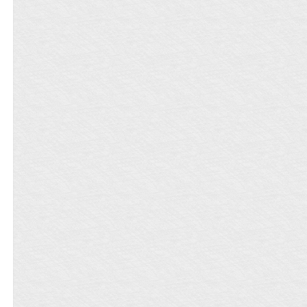
柔》：破镜重圆再破镜《许你一百八十
蒙了心,他其实早对姚舜华情根深种,这辈
欲爆棚醋精小狼狗影帝攻x傻白甜切开黑
么腻害又活细的脑婆？ 七橙：明明是你
迈》：我救了赛车手欢迎去专栏阅读,感
子都非卿不娶！身有灵泉的舜华：呵呵,
十八线受 #攻喜欢的不是傻子原主，这
活细好吧？！不对我当着这么多人的面
谢！
殿下深爱的皇子妃不香吗,你这棵歪脖树,
个文中会解释 #无逻辑沙雕甜文，麻烦
在说什么啊（羞）。 俩人阴别人时，超
哪儿凉快哪儿呆着去吧。**********预收
极端控控党放过我 #双c，1v1
爽 俩人秀恩爱时，超甜 七橙/夏凛（爱情
文求收藏：预收1：《真千金她千娇百
宣言）：她是我最棒的金手指 神：你们
媚》：一朝重生,林悦宁回到了爹娘做主
这也叫爱情宣言？？？ 扫雷： ①1V1身
把她嫁给老鳏夫做填房的前夕,也终于明
心双洁，互宠，请放心食用。 ②七橙受
白,无论她做得多好,却始终得不到爹娘认
X 夏凛攻 的CP很稳定 ③非传统升级打
可的根本原因——她并非爹娘的亲生女,
怪闯关无限流文，而是博弈烧脑群像无
族中身份最显赫的宁安伯才是她亲爹。
限流文
……宁安伯平生最馋的就是别人家娇娇
软软的小闺女,奈何天不遂人愿,府里接二
连三足足迎来六个臭小子,也没能等来一
个小闺女。就在宁安伯死了心,不得不接
受这辈子都别想有个女儿的悲催命运时,
竟然找回了被族人换了十五年的亲闺
女。宁安伯大喜之下,入祠堂告慰先祖：
他这辈子终于有个女儿了。都说女儿肖
父,小宁宁一看就是他们伯府的种,大气！
消息传出,各大世家豪门集体地震——宁
安伯身高如铁塔,面黑赛阎罗,简直难以想
象那样一副容貌安在他女儿脸上,该是何
等惊悚效果？一直到若干日后,千娇百媚
的林悦宁现于人前,众人：神踏马女肖父,
宁安伯误我！