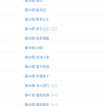
第28章 进山
第30章 副书记
第32章 职务分工
第34章 赤子之心（二）
第36章 恶贯满盈
第38章 对峙
第40章 坚决斗争
第42章 置于死地
第44章 外援来了
第46章 深入虎穴（二）
第47章 勇闯龙潭（一）
第49章 直捣黄龙（一）