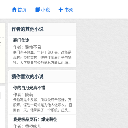
首页
小说
书架
作者的其他小说
寒门仕途
实
作者：骏命不易
寒门赤子热血，年轻干部无畏。改革是
现有利益的重构，往往伴随着斗争与牺
牲。大学毕业的公务员林方政从山塘村
旅游开发项目开始，在严峻复杂的利益
关系网下如履薄冰，踏上了一条艰险异
猜你喜欢的小说
常的仕途正道……
你的白月光真不错
作者：陵萌
云励寒是个反派，所以受尽千般嫌，万
般弃，谋划一切却是为他人做嫁衣。 直
到有一天，他绑架了一个系统，扭头就
干翻了主角。 系统在云励寒手中瑟瑟发
我是极品灵石：爆宠萌徒
抖，别杀我，我能带你穿越世界。 ①谋
朝篡位的反派暴君 他隐忍蛰伏受尽万千
作者：香橙味儿