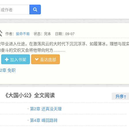
公
作者：
骏命不易
状态：完本
日期：09-07
政毕业进入仕途，在激荡风云的大时代下沉沉浮浮、如履薄冰，理想与现
和奋斗的交织又会将他带向何方………
加入书架
直达底部
12章 免职
《大国小公》全文阅读
升序↑
第2章 还真没天理
第4章 峰回路转