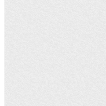
***********************************预收二
《穿成七零炮灰原配的小女儿》：时樱
穿书了,成了未来首富早夭的掌上明珠。
按照书中剧情,未来首富家财万贯却赤子
仁心,只虽然美誉遍天下,却是孤苦终生。
而这一切都和首富的小女儿有直接关系
——二十七岁那年,小女儿失踪夭亡,妻子
悲伤过度,抑郁成疾,终至撒手尘寰,儿子打
击太大自我封闭……时樱看的眼泪婆娑,
拿起纸巾擦完眼泪时,却惊恐的发现,她成
年人的身体忽然就缩水成了小孩子,所在
的地方,也不是她二百平的大平层,而是一
间黑暗逼仄的矮草房里。身下铺的是乱
稻草,旁边还堆着一大堆脏衣裳。更让时
樱感到不可思议的是,她手腕上还有个和
那位大佬口中的女儿,一模一样的粉红色
樱花胎记……
***********************************预收三
《我是大佬死去的白月光》：暴发户谢
家意外找回了丢失十九年的宝贝女儿谢
暖。为了弥补谢暖过去十九年受的苦,谢
家倾所有财力把小女儿宠上了天。富豪
圈里很快到处都是谢家女的传说——干
啥啥不行,吃啥啥不剩,惹是生非第一名。
人送外号花瓶美人,当真是名副其实的草