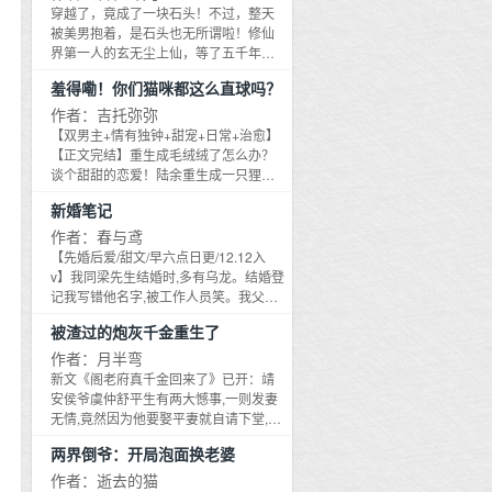
苦楚，最信任的手下转头跟了主角。 #
穿越了，竟成了一块石头！不过，整天
论一剑砍了背叛者后# ②不当散财童子
被美男抱着，是石头也无所谓啦！修仙
的霸总 他家人死尽，用尽一切保护的唯
界第一人的玄无尘上仙，等了五千年，
一妹妹，爱上了主角。 #白眼狼就该赶
终于等来了他的徒弟：一块石头。悉心
羞得嘞！你们猫咪都这么直球吗？
出家门# ③修炼无情道的反派剑仙 他不
呵护，小心捧着，石头里竟蹦出一个小
惜自残，用毕生灵力救活的兄弟，嫌弃
萌娃！夺灵石，上！炼灵丹，上！双
作者：吉托弥弥
他手上沾满鲜血。 #垃圾不配让他救#
修，呃——师父，我们一块上！玄无尘
【双男主+情有独钟+甜宠+日常+治愈】
【食用指南】： #这是一个近乎满级的
俊美无暇的冰山脸，破天荒红了，冷
【正文完结】重生成毛绒绒了怎么办？
大佬屠新手村的故事# #男主战斗力爆
声：我们是……师徒。她扑上去：不
谈个甜甜的恋爱！陆余重生成一只狸花
表，冷心冷肺，莫得感情，只会虐渣搞
管，徒要谋不轨……
猫。对！传说战斗力嘎嘎强的中华狸花
事业# #爽！很爽！爽就完事了！#
新婚笔记
猫，可世界如此美好，它不想打架，只
想做一只享受生活的小懒猫，顺便帮铲
作者：春与鸢
屎官直播拉人气。忽然有一天，一只威
【先婚后爱/甜文/早六点日更/12.12入
武的大黑猫拦住它霸气宣言：我想跟你
v】我同梁先生结婚时,多有乌龙。结婚登
处对象。什么？！大猫竟然是这地界的
记我写错他名字,被工作人员笑。我父亲
山林领主，谁家领主每天往人类家里跑
走得急,他前来救场与我合约婚姻,稳住我
被渣过的炮灰千金重生了
追小猫啊！陆余回过神时，它已经被叼
家产业。你知道那时我如何报答他吗？
进窝里，从此开启没羞没臊的生活。小
我叫他开车送我去同男孩子看电影。他
作者：月半弯
狸花：约会就是两个人一起很开心。大
怎么说？他欣然答应,开车送我去,又在街
新文《阁老府真千金回来了》已开：靖
黑猫：我要跟你约会！大黑猫：我喜欢
边等我三小时载我回家。你先生当真是
安侯爷虞仲舒平生有两大憾事,一则发妻
你，就要光明正大对你好！小狸花：你
好人。我以前……也是这么认为的。林
无情,竟然因为他要娶平妻就自请下堂,令
们猫猫都这么直球的吗？--??????-全程
知书翻出当年的笔记本,有页纸被撕掉。
他人前人后被人指责不仁不义；二则养
猫咪主视角，喵喵眼中的世界。这是一
两界倒爷：开局泡面换老婆
是结婚两年后,她如约提出要同梁嘉聿离
在身边和郡主平妻视若掌珠的女儿竟然
个关于爱与治愈的故事，人与人之间，
婚,问他哪天方便。梁嘉聿当她面撕掉那
不是虞家血脉。而更让他愤怒的则是亲
作者：逝去的猫
人与动物之间，动物彼此之间，全程温