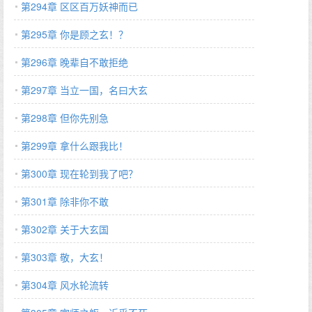
第294章 区区百万妖神而已
第295章 你是顾之玄！？
第296章 晚辈自不敢拒绝
第297章 当立一国，名曰大玄
第298章 但你先别急
第299章 拿什么跟我比！
第300章 现在轮到我了吧？
第301章 除非你不敢
第302章 关于大玄国
第303章 敬，大玄！
第304章 风水轮流转