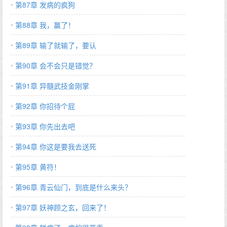
第87章 发病的疯狗
第88章 我，赢了！
第89章 输了就输了，要认
第90章 会不会只是错觉？
第91章 异髓武技金刚掌
第92章 你招待个屁
第93章 你先出去吧
第94章 你这是要我去送死
第95章 黄符！
第96章 青云仙门，到底是什么来头？
第97章 妖神顾之玄，回来了！