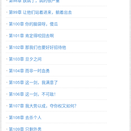
第98章 朕病了，病的很严重
第99章 让他们站着进来，躺着出去
第100章 你的脑袋呀，傻瓜
第101章 肯定得咬回去啊
第102章 那我们也要好好招待他
第103章 旦夕之间
第104章 而非一时血勇
第105章 这一剑，我满意了
第106章 这一剑，不可敌！
第107章 我大势以成，夺你权又如何？
第108章 去杀个人
第109章 只剩外患