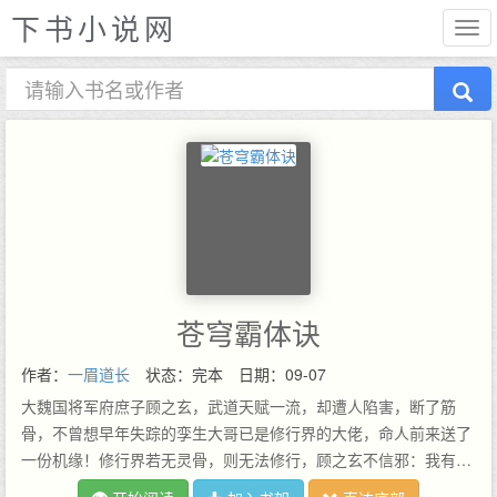
下书小说网
苍穹霸体诀
作者：
一眉道长
状态：完本
日期：09-07
大魏国将军府庶子顾之玄，武道天赋一流，却遭人陷害，断了筋
骨，不曾想早年失踪的孪生大哥已是修行界的大佬，命人前来送了
一份机缘！修行界若无灵骨，则无法修行，顾之玄不信邪：我有一
颗仙胆，敢问可求长生？…