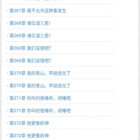
第267章 我不允许这种事发生
第268章 诸位请三思！
第268章 诸位请三思！
第269章 我们没错吧？
第269章 我们没错吧？
第270章 我的青山，早就烧光了
第270章 我的青山，早就烧光了
第271章 你叫的很难听，闭嘴吧
第271章 你叫的很难听，闭嘴吧
第272章 他更像妖神
第272章 他更像妖神