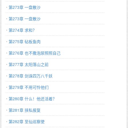
第273章 一盘散沙
第273章 一盘散沙
第274章 求和？
第275章 砧板鱼肉
第276章 也不撒泡尿照照自己
第277章 太阳落山之前
第278章 剑诛四万八千妖
第279章 不用可怜他们
第280章 什么！他还活着？
第281章 挟私报复
第282章 至仙巡察使