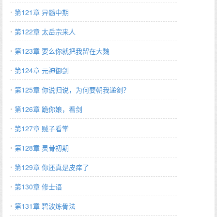
第121章 异髓中期
第122章 太岳宗来人
第123章 要么你就把我留在大魏
第124章 元神御剑
第125章 你说归说，为何要朝我递剑？
第126章 跪你娘，看剑
第127章 贼子看掌
第128章 灵骨初期
第129章 你还真是皮痒了
第130章 修士语
第131章 碧波炼骨法