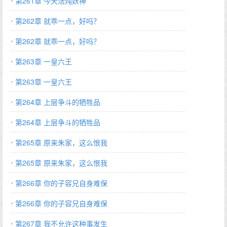
第261章 今天活炖妖神
第262章 就乖一点，好吗？
第262章 就乖一点，好吗？
第263章 一皇六王
第263章 一皇六王
第264章 上层争斗的牺牲品
第264章 上层争斗的牺牲品
第265章 原来朱家，这么恨我
第265章 原来朱家，这么恨我
第266章 你的子容兄自身难保
第266章 你的子容兄自身难保
第267章 我不允许这种事发生