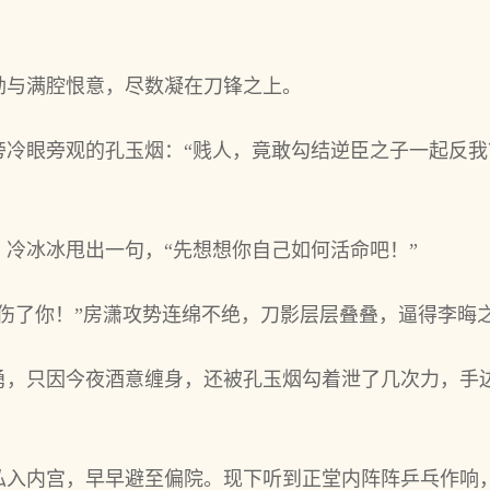
劲与满腔恨意，尽数凝在刀锋之上。
旁冷眼旁观的孔玉烟：“贱人，竟敢勾结逆臣之子一起反
冷冰冰甩出一句，“先想想你自己如何活命吧！”
狗伤了你！”房潇攻势连绵不绝，刀影层层叠叠，逼得李晦
勇，只因今夜酒意缠身，还被孔玉烟勾着泄了几次力，手
私入内宫，早早避至偏院。现下听到正堂内阵阵乒乓作响