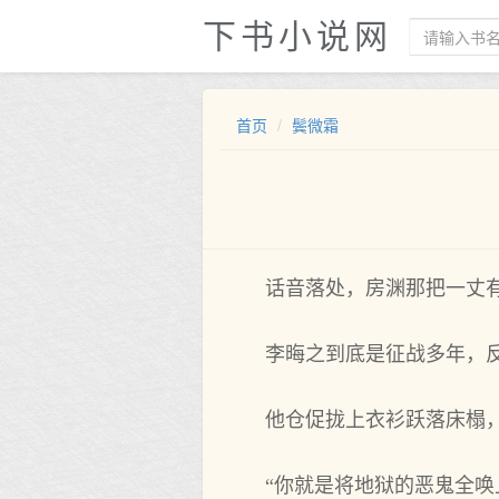
下书小说网
首页
鬓微霜
话音落处，房渊那把一丈
李晦之到底是征战多年，
他仓促拢上衣衫跃落床榻
“你就是将地狱的恶鬼全