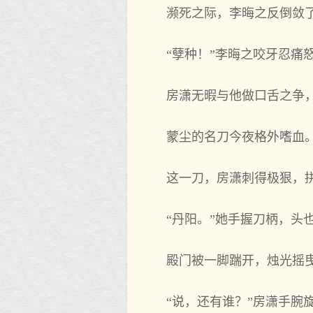
濒死之际，李晦之反倒敛
“孽种！”李晦之咬牙忍痛
房潇无暇与他做口舌之争
蒙尘的名刀今夜格外嗜血
这一刀，房潇刺得极狠，
“丹阳。”她手握刀柄，头
殿门被一脚踹开，烛光摇
“说，还有谁？”房潇手腕