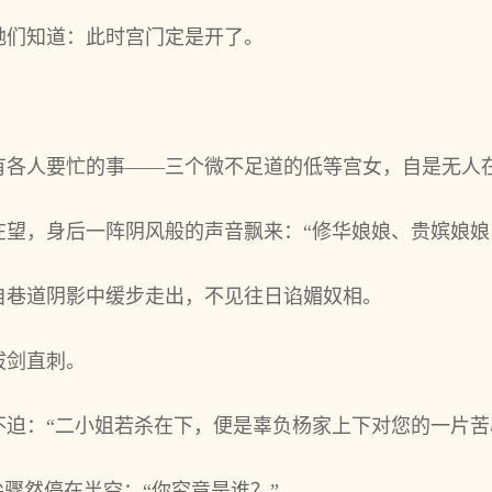
她们知道：此时宫门定是开了。
有各人要忙的事——三个微不足道的低等宫女，自是无人
在望，身后一阵阴风般的声音飘来：“修华娘娘、贵嫔娘娘
自巷道阴影中缓步走出，不见往日谄媚奴相。
拔剑直刺。
迫：“二小姐若杀在下，便是辜负杨家上下对您的一片苦
尖骤然停在半空：“你究竟是谁？”