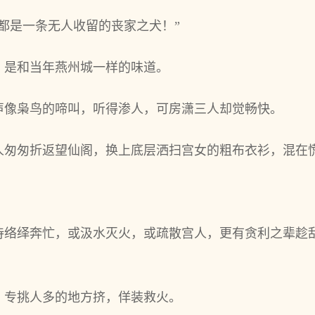
都是一条无人收留的丧家之犬！”
，是和当年燕州城一样的味道。
声像枭鸟的啼叫，听得渗人，可房潇三人却觉畅快。
人匆匆折返望仙阁，换上底层洒扫宫女的粗布衣衫，混在
侍络绎奔忙，或汲水灭火，或疏散宫人，更有贪利之辈趁
。
，专挑人多的地方挤，佯装救火。