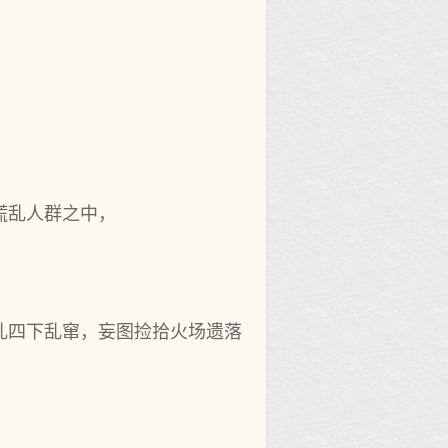
慌乱人群之中，
乱四下乱窜，妄图捡拾火场遗落