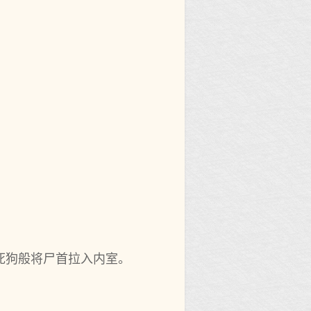
死狗般将尸首拉入内室。