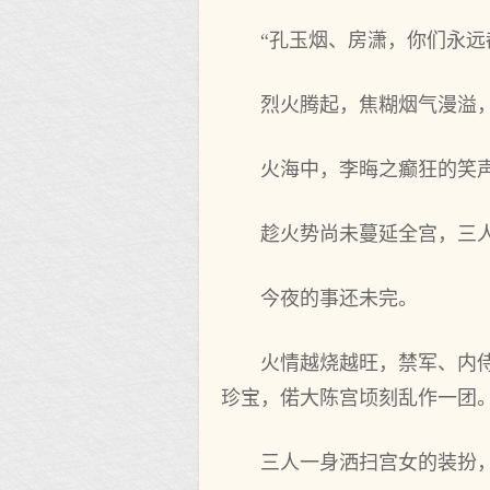
“孔玉烟、房潇，你们永远
烈火腾起，焦糊烟气漫溢
火海中，李晦之癫狂的笑
趁火势尚未蔓延全宫，三
今夜的事还未完。
火情越烧越旺，禁军、内
珍宝，偌大陈宫顷刻乱作一团
三人一身洒扫宫女的装扮