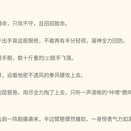
搏命，只攻不守，且招招致命。
子出手竟这般狠绝，不敢再有半分轻视，凝神全力回防。
手腕，数十斤重的□□脱手飞落。
意，迎着他密不透风的拳风硬攻上去。
的琵琶骨，用尽全力掏了上去，只听一声清晰的“咔嚓”脆
右肩一阵剧痛袭来，半边臂膀骤然瘫软，一身悍勇气力如