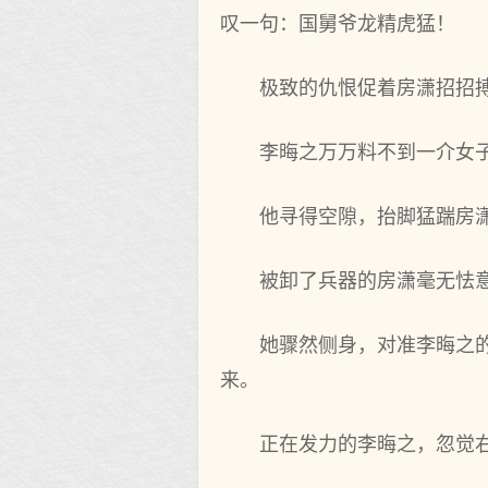
叹一句：国舅爷龙精虎猛！
极致的仇恨促着房潇招招
李晦之万万料不到一介女
他寻得空隙，抬脚猛踹房潇
被卸了兵器的房潇毫无怯
她骤然侧身，对准李晦之
来。
正在发力的李晦之，忽觉