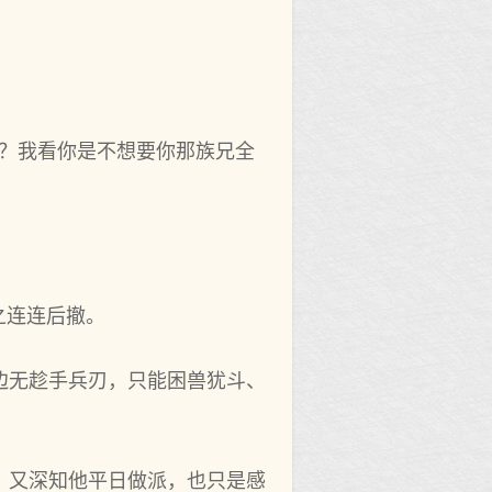
我？我看你是不想要你那族兄全
之连连后撤。
边无趁手兵刃，只能困兽犹斗、
，又深知他平日做派，也只是感