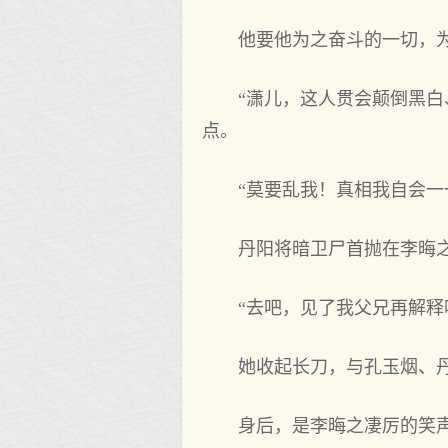
他要他为之奋斗的一切，
“潇儿，这人贯会颠倒黑
点。
“莫要乱我！真相我自会
丹阳将暗卫尸首抛在李晦
“去吧，见了我父兄再解释
她收起长刀，与孔玉烟、
身后，是李晦之凄厉的笑