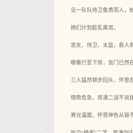
见一队队侍卫鱼贯而入，
她们计划趁乱离宫。
宫女、侍卫、太监，各人
眼看行至下房，宫门已然
三人猛然顿步回头，怀恩
情势危急，房潇二话不说
寒光逼面，怀恩神色从容不
听见“杨家”二字，房潇剑