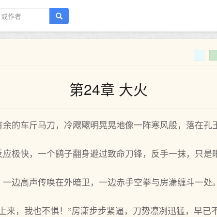
第24章 大火
有余的车斤马刀，冷飕飕明晃晃地像一阵寒风般，落在孔
反应极快，一个鹞子翻身避过致命刀锋，反手一抹，只是
，一边高声传唤在外暗卫，一边赤手空拳与房潇缠斗一处
唤上来，我也不惧！”房潇步步紧逼，刀势凛冽迅猛，早已