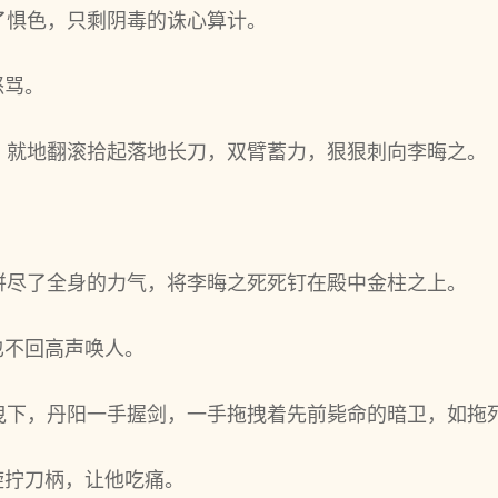
了惧色，只剩阴毒的诛心算计。
怒骂。
，就地翻滚拾起落地长刀，双臂蓄力，狠狠刺向李晦之。
。
拼尽了全身的力气，将李晦之死死钉在殿中金柱之上。
也不回高声唤人。
曳下，丹阳一手握剑，一手拖拽着先前毙命的暗卫，如拖
旋拧刀柄，让他吃痛。