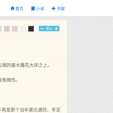
首页
小说
书架
默认
玉烟的瘿木雕花大床之上。
眼角微伤。
。
不再是那个当年塞北遇险、手足