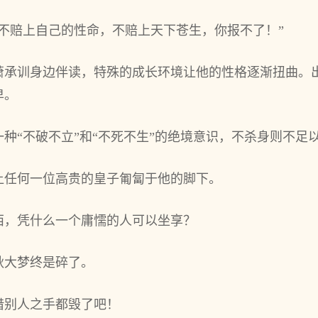
不赔上自己的性命，不赔上天下苍生，你报不了！”
萧承训身边伴读，特殊的成长环境让他的性格逐渐扭曲。
卑。
种“不破不立”和“不死不生”的绝境意识，不杀身则不足
让任何一位高贵的皇子匍匐于他的脚下。
西，凭什么一个庸懦的人可以坐享？
秋大梦终是碎了。
借别人之手都毁了吧！