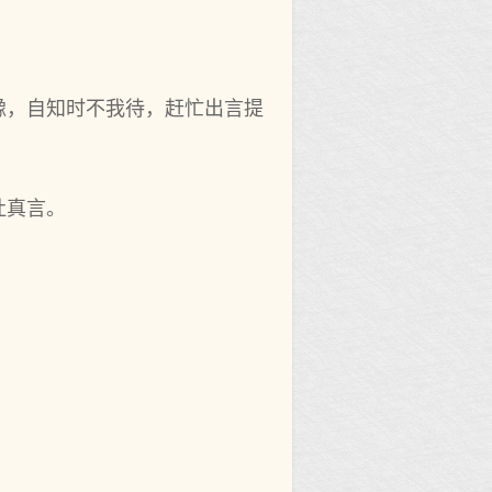
豫，自知时不我待，赶忙出言提
吐真言。
。