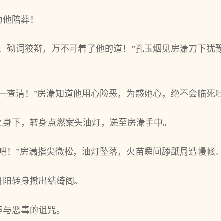
为他陪葬！
白、砌词狡辩，万不可着了他的道！”孔玉烟见房潇刀下犹
一一查清！”房潇知道他用心险恶，为惑她心，绝不会临死
之身下，转身点燃案头油灯，递至房潇手中。
吧！”房潇指尖微松，油灯坠落，火苗瞬间舔舐周遭幔帐
丹阳转身撤出结绮阁。
声与恶毒的诅咒。