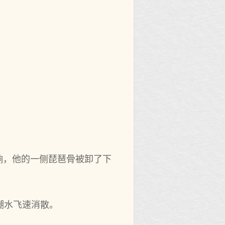
响，他的一侧琵琶骨被卸了下
潮水飞速消散。