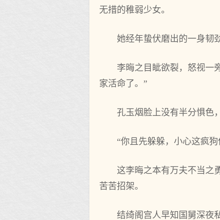
无措的稚弱少女。
她经年蛰伏磨出的一身韧
李晦之目眦欲裂，怒视一
家活命了。”
孔玉烟脸上没有半分惧色，
“你且先躲躲，小心这疯
这李晦之本有万夫不当之
苦苦招架。
结绮阁宫人早知国舅深夜