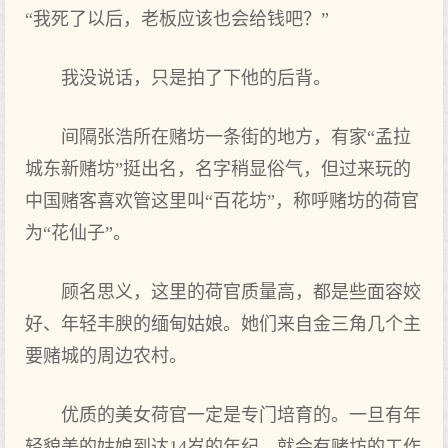
“我死了以后，老板应该也会给钱吧？”
我没说话，只是拍了下他的后背。
间隔张浩所在赌坊一条街的地方，有家“孟拉
城东新赌坊”挺出名，名字稍显俗气，但过来玩的
中国赌客喜欢管这里叫“百花坊”，称呼赌坊的荷官
为“花仙子”。
顾名思义，这里的荷官质量高，都是些面容姣
好、年轻丰腴的缅甸姑娘。她们来自金三角几个主
要赌城的周边农村。
优质的美女荷官一定是专门培育的。一旦有年
轻貌美的姑娘到达14岁的年纪，就会有赌坊的工作