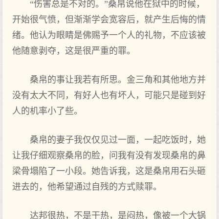
“伤害总是不对的。”桑帛说他在狱中的时候，
开始很气愤，但渐渐学会宽容后，就产生后悔的情
绪。他认为眼睛是佛赐予一个人的礼物，不应该被
他随意剥夺，这是很严重的罪。
桑帛的事让我若有所思。金三角和其他地方并
没有太大不同，有好人也有坏人，可能只是碰到好
人的机率小了些。
桑帛的妻子我仅仅见过一面，一起吃饭时，她
让我仔细观察桑帛的脸，问我有没有发现桑帛的鼻
梁骨塌陷了一小段。她告诉我，这是桑帛用石头砸
进去的，他希望通过自残的方式赎罪。
达邦很热，不是干热，是闷热，像被一个大锅