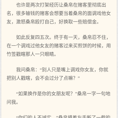
也许是两次打架经历让桑帛在赌客里彻底出
名，很多输钱的赌客会想要当着桑帛的面调戏他女
友，激怒桑帛殴打自己，好换取一些赔偿金。
如此反复四五次。终于有一天，桑帛忍不住，
在一个调戏过他女友的赌客过来买煎饼的时候，用
竹签戳瞎那人一只眼睛。
我问桑帛：“别人只是嘴上调戏你女友，你就
把别人戳瞎，会不会过分了点嘛？”
“如果换作是你的女朋友呢？”桑帛一字一句地
问我。
“你们的人不诚实。”桑帛摸着左手断了一截的