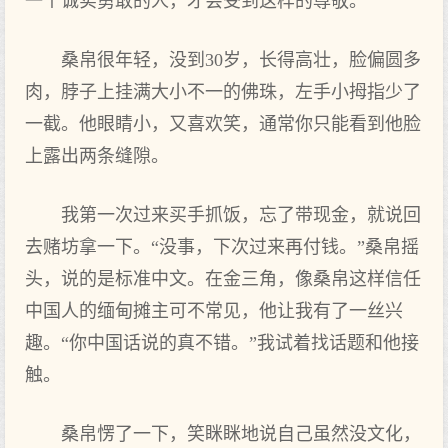
一个诚实勇敢的人，才会受到这样的尊敬。
桑帛很年轻，没到30岁，长得高壮，脸偏圆多
肉，脖子上挂满大小不一的佛珠，左手小拇指少了
一截。他眼睛小，又喜欢笑，通常你只能看到他脸
上露出两条缝隙。
我第一次过来买手抓饭，忘了带现金，就说回
去赌坊拿一下。“没事，下次过来再付钱。”桑帛摇
头，说的是标准中文。在金三角，像桑帛这样信任
中国人的缅甸摊主可不常见，他让我有了一丝兴
趣。“你中国话说的真不错。”我试着找话题和他接
触。
桑帛愣了一下，笑眯眯地说自己虽然没文化，