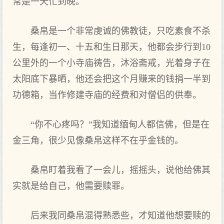
常是一天忙到晚。
桑帛是一个非常虔诚的佛教徒，只吃素食不杀
生，每逢初一、十五和生日那天，他都会步行到10
公里外的一个小寺庙祷告，沐浴斋戒，光着身子在
太阳底下暴晒，他还会把这个月赚来的钱捐一半到
功德箱，当作修建寺庙的经费和对僧侣的供奉。
“你不心疼吗？”我知道缅甸人都信佛，但是在
金三角，很少见像桑帛这样不在乎金钱的。
桑帛盯着我看了一会儿，摇摇头，说他给佛其
实就是给自己，他需要赎罪。
后来我同桑帛混得熟悉些，才知道他想要赎的