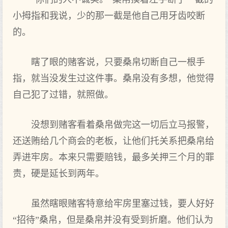
小拇指和我说，少的那一截是他自己用牙齿咬断
的。
瞎了眼的赌客说，只要桑帛切断自己一根手
指，就当没发生过这件事。桑帛没有多想，他觉得
自己犯了过错，就照做。
没想到赌客看着桑帛做完这一切后立马报警，
还送贿给几个商会的老板，让他们托关系把桑帛给
弄进牢房。本来只需要赔钱，最多关押三个月的罪
责，硬是延长到两年。
虽然瞎眼赌客特意给牢房里塞过钱，要人好好
“招待”桑帛，但是桑帛并没有受到折磨。他们认为