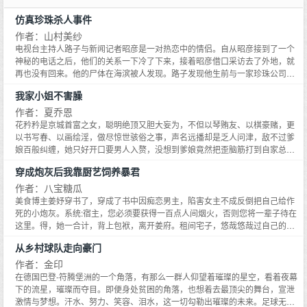
仿真珍珠杀人事件
作者：山村美纱
电视台主持人路子与新闻记者昭彦是一对热恋中的情侣。自从昭彦接到了一个
神秘的电话之后，他们的关系一下冷了下来，接着昭彦借口采访去了外地，就
再也没有回来。他的尸体在海滨被人发现。路子发现他生前与一家珍珠公司的
女老板关系暖昧。这时又传来了一个坏消息：昭彦的同事黑川在调查昭彦被害
我家小姐不害臊
一事途中丧生养狮场，尸体被狮子咬得惨不忍睹，但解剖后却在他胃里发现了
一粒仿真珍珠。这粒珍珠正是女老板的那家公司生产的。不久女老板也不明不
作者：夏乔恩
白地死在了海边，手中抓了几根头发，胃里也发现了一枚刻有名字的珍珠领带
花矜矜是京城首富之女，聪明绝顶又胆大妄为，不但以琴贿友、以棋豪赌，更
夹。这一连串的凶案到底是谁干的？为什么都与珍珠有关联……本书作者山村
以书写春、以画绘淫，做尽惊世骇俗之事，声名远播却是乏人问津，敌不过爹
美纱被誉为推理小说女王。她以细致缜密的手法，讲述了一段扑朔迷离、悬念
娘百般纠缠，她只好开口要男人入赘，没想到爹娘竟然把歪脑筋打到自家总管
迭起的推理故事，反映了在竞争日益尖锐的商品社会里人性的丑恶与扭曲。
身上，而那该死的闷葫芦竟然还一口应允，不管她怎麽威胁利诱逼退，他就是
穿成炮灰后我靠厨艺饲养暴君
非「嫁」不可??身为花府大总管，柴骞永远忘不了当年小姐的恩情，多年来，
他总是任劳任怨帮忙打理花府大小事，小姐捅楼子他收拾善後，小姐出乱子他
作者：八宝糖瓜
负责摆平，就连小姐「滞销」，他也义不容辞一肩担起责任，所有人都当他是
美食博主姜妤穿书了，穿成了书中因痴恋男主，陷害女主不成反倒把自己给作
报恩，却不知他其实另有「私心」，只是好梦由来最易醒，没想到他竟然会被
死的小炮灰。系统:宿主，您必须要获得一百点人间烟火，否则您将一辈子待在
小姐给休了？！
这里。得，她一合计，背上包袱，离开姜府。租间宅子，悠哉悠哉过自己的小
日子。没成想在自家门口捡了个男人。虽然男人因受伤影响了心智，但砍得了
从乡村球队走向豪门
柴，洗得了菜。还每天屁颠屁颠跟在她身后喊:姐姐。做做吃食生意，攒攒烟
火，还白得了个便宜弟弟，姜妤心里乐开了花。……身中暗算，暴君祁琰摔下
作者：金印
悬崖，记忆全无，心智受损。恢复记忆后，祁琰看着每天使唤他砍柴洗菜做家
在德国巴登-符腾堡洲的一个角落，有那么一群人仰望着璀璨的星空，看着夜幕
务的女人，恨不得立马掐断了她的脖子。但后来，他真香了，并在装粘人奶狗
下的流星，璀璨而夺目。即便身处贫困的角落，也想着去最顶尖的舞台，宣泄
弟弟的道路上一去不复返。……姜妤望着面前卸...
激情与梦想。汗水、努力、笑容、泪水，这一切勾勒出璀璨的未来。足球无关