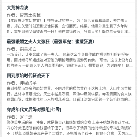
生死，但足球高于生死！这不是一个人的故事，这是一群人的故事。这一群身
大荒神龙诀
处底层却叫嚣着攀登欧洲顶点的故事。这是一个创造价值、追逐梦想的故事！
（PS：架空体育文，请多多支持！）
作者：智慧土拨鼠
【年度爆火玄幻爽文！】神界无敌的神王，为了复活父母和挚爱，去冲击大
帝，却在关键时刻遭到逆徒偷袭，含恨而死。结果，他意外重生到了少年时
期，重生到他父母被杀的一日！他在震惊过后，狂喜大笑！既然老天爷让我重
生一回，那我便要改写历史，救下我的父母！还有……璃儿，前世你为了救我
最强暖婚之夫人太张狂（最强军宠：蜜爱狂妻）
而死，这一世，我不会让你受到任何的伤害！！！
作者：鹅黄米白
一场设计，让秦念成了第一夫人。 顶着这么个身份作威作福到处打脸还挺好
用，面对继母和姐姐这对碧池的明枪暗箭也能游刃有余。 可惜，这世上没有白
捡的便宜 一朝落入男人的温柔陷阱，她欲哭无泪，想要落跑，为时晚矣！ 聪明
一世糊涂一时啊！但是她的字典里从没吃亏二字，没理由她陷进去，他还想置
回到原始时代征战天下
身事外！ 殊不知，那人早已在泥潭等她他设局，图的不过是爱她护她，宠她一
世无忧。 （男强女强，宠文爽文甜文，一对一，SC，欢迎跳坑。） 【关于女
作者：神秘的羊
主】 秦念，秦家二小姐，高冷腹黑，容颜倾世。 擅长扮猪吃老虎，见招拆招，
来到残酷而野蛮的原始世界，不同时代的猛兽共存于这片土地。大山中凶兽横
虐渣于无形。 被偷走的身份和一切，她都要亲手取回！ 【关于男主】 纪璟
行，丛林中巨蟒出没，天空中猛禽呼啸，深潭中巨鳄纵横。赤发青面的食人族
睿，顶级豪门继承人，矜贵淡漠，无人敢惹。 擅长宠老婆上天，唯妻命是从。
称霸山脉，体格雄伟的巨人族祸乱苍穹。且看江渊如何带领一个茹毛饮血的弱
【小剧场】 秦念站在所谓的继母姐姐面前，背挺得笔直，眼底碎芒莹莹。 姐姐
小部落，生火，捕猎，种植，结网，饲养，驯马，炼铜冶铁，建立步兵、骑
穿成年代文后妈对照组[七零]
瞪着她，银牙几乎咬碎，你如此害我们母女！不得好死！ 秦念扬了眉，眉梢裹
兵、水兵，制造投石车，发明文字，发行货币，建造城池……一步步从这片蛮
挟了杀气，声音淡漠如水，你们偷走了我的一切，现在，该还了。 纪璟睿站在
荒大地上崛起，征伐统一天下，燃起人类文明的火种！（无玄幻无系统无金手
作者：罗子逢
她身旁，静静的看着她的侧颜，他从来都知道，他的女人隐去了锋芒，事实
指，种田征战文）
顾莲重生后的第一件事，就是将自己和继姐婚约交换 上辈子她嫁的秦跃早死，
上，这世界上，除了自己，没有人能够欺负她。
冷心冷肺还把所有的钱留给了侄子，很早守了活寡的她对继姐的幸福生活嫉妒
不已 她知道继姐夫现在是个二婚男，还拖着两个孩子，但她不介意，因为以后