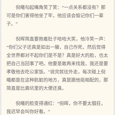
倪曦勾起嘴角笑了笑：“一点关系都没有？那
可是你们害得他坐了牢，他应该会惦记你们一辈
子。”
倪晖简直要抱着肚子哈哈大笑，他冷笑一声：
“你们父子还真是如出一辙，自己作死，然后觉得
全世界都对不起你们是不是？真是好大的脸，也太
把自己当回事了吧。他要是敢再来找我，我还是要
孝敬他去吃公家饭。”说完就往外走，每次碰上倪
曦都是在这种肮脏的地方，真是跟他挺相配的，那
简直是比粪坑里的大便还臭。
倪曦的脸变得通红：“倪晖，你不要太猖狂，
我迟早会叫你好看。”