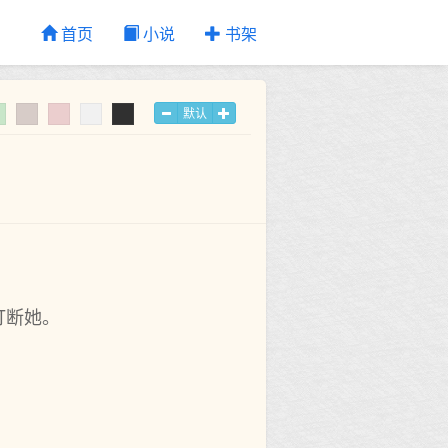
首页
小说
书架
默认
打断她。