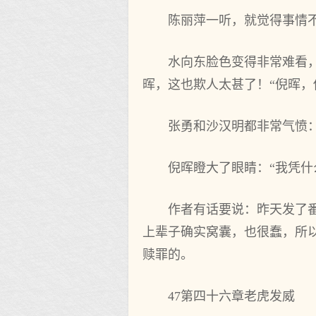
陈丽萍一听，就觉得事情不
水向东脸色变得非常难看
晖，这也欺人太甚了！“倪晖，
张勇和沙汉明都非常气愤：
倪晖瞪大了眼睛：“我凭什
作者有话要说：昨天发了
上辈子确实窝囊，也很蠢，所
赎罪的。
47第四十六章老虎发威