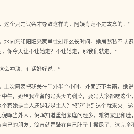
，这个只是误会才导致这样的。阿姨肯定不是故意的。”
的，水向东和阳阳来家里住过那么长时间，她居然装不认
吧，你今天让不让她走？不让她走，那我们就走。”
这么冲动，有话好好说。”
吧，上次阿姨把我关在门外半个小时，外面还下着雨，她
天中午，她给我准备的是头天的剩菜，要是大家都吃这个
这个家她是主人还是我是主人？”倪晖说到这个就来火，
把倪晖当外人，倪晖知道重组家庭问题多，难得家里和睦
待自己的朋友，简直就是骑在自己脖子上撒尿了，这完全