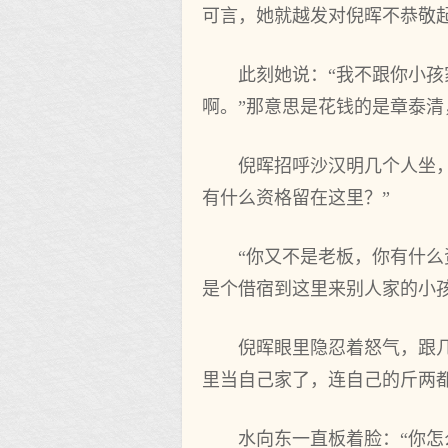
可言，她就越发对倪晖不恭敬
此刻她说：“我不跟你小
啊。”那意思是花钱的是章泰
倪晖招呼沙汉明几个人坐
有什么资格留在这里？”
“你又不是老板，你有什
是个借宿到这里来别人家的小
倪晖眼里隐忍着怒气，跟
里当自己家了，连自己的斤两
水向东一直板着脸：“你怎