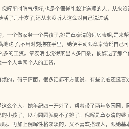
倪晖平时脾气很好,也是个很懂礼貌讲道理的人，从来没
姨活了几十岁了,还从来没听人这么对自己说过话。
，一个做家务一个看孩子,她是章泰清的远房表姐,是来帮
满地跑了,不用时刻抱在手里，她便主动跟章泰清说自己可
那么多的工资。章泰清也觉得家里人多口杂，便辞退了那个
她一个人拿两个人的工资。
麻烦的，碍于情面，很多话都不方便说，有些亲戚还挺喜
是这么个人，她年纪四十开外了，帮着带了两年多圆圆，
己的小孩了，以为圆圆就离不了她了。倪晖是章泰清的继
顺眼。再加上倪晖性格淡淡的，又不喜欢搭理人，跟她基