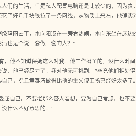
进入人们的生活，但是私人配置电脑还是比较少的，因为贵
还花了好几千块钱拉了一条网线，从物质上来看，他确实
超级玛丽去了，水向阳凑在一旁看热闹，水向东坐在床边
泰清也是个说一套做一套的人？”
没有，他不知道保姆这么对我。他工作挺忙的，没什么时
来说，他已经尽力了。我对他无可挑剔。”毕竟他们相处
心自己，况且章泰清做得比他的生父倪卫扬已经好太多了
要委屈自己。不要老那么替人着想，要为自己考虑，也不
，没什么不好意思的。”