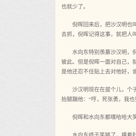
也就少了。
倪晖回来后，把沙汉明也
去抓，倪晖记得这事，就把人
水向东特别羡慕沙汉明，
彼此。但是倪晖一面对自己，
是他还忍不住贴上去对他好，
沙汉明现在在拔个儿，个
抬腿踹他：“哼，死张勇，我也
倪晖和水向东都噗哈哈大笑
水向东终于笑够了，摸着肚