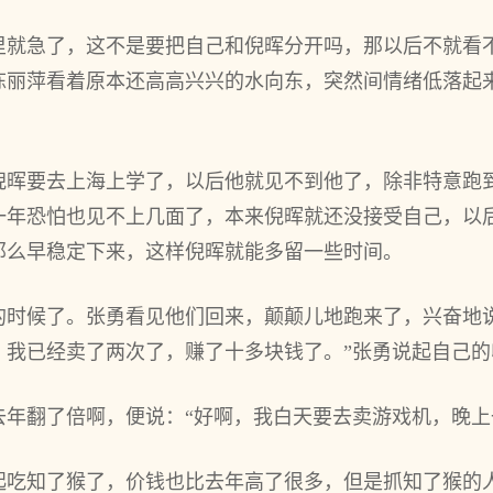
里就急了，这不是要把自己和倪晖分开吗，那以后不就看
陈丽萍看着原本还高高兴兴的水向东，突然间情绪低落起
倪晖要去上海上学了，以后他就见不到他了，除非特意跑
一年恐怕也见不上几面了，本来倪晖就还没接受自己，以
那么早稳定下来，这样倪晖就能多留一些时间。
的时候了。张勇看见他们回来，颠颠儿地跑来了，兴奋地
，我已经卖了两次了，赚了十多块钱了。”张勇说起自己
去年翻了倍啊，便说：“好啊，我白天要去卖游戏机，晚上
起吃知了猴了，价钱也比去年高了很多，但是抓知了猴的