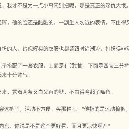
说，我才不是为一点小事闹别扭呢，那是真正的深仇大恨
倪晖，他的脸还是酷酷的，一副生人勿近的表情，不由得
打扮的人，给倪晖买的衣服也都紧跟时尚潮流，打扮得非
儿子搭配了一套衣服，上面是有领T恤，下面是西装三分
起来十分帅气。
出来，露着两条又白又直的腿，不由得弯起了嘴角。
想穿这裤子，活动不方便。买那种吧。”他指的是运动棉裤
向东，你说是不是这个更好看，而且更凉快啊？”