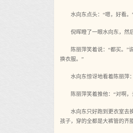
水向东点头：“嗯，好看。
倪晖瞪了一眼水向东，然后
陈丽萍笑着说：“都买。”
换衣服。”
水向东惊讶地看着陈丽萍：
陈丽萍笑着推他：“对啊，
水向东只好跑到更衣室去
孩子，穿的全都是大裤管的齐