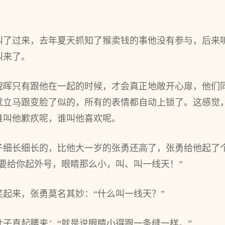
叫了过来，去年夏天抓知了猴卖钱的事他没有参与，后来
叫来了。
倪晖只有跟他在一起的时候，才会真正地敞开心扉，他们
就立马跟变脸了似的，所有的表情都自动上锁了。这感觉
谁叫他歉疚呢，谁叫他喜欢呢。
子细长细长的，比他大一岁的张勇还高了，张勇给他起了个
要给你起外号，眼睛那么小，叫、叫一线天！”
起来，张勇莫名其妙：“什么叫一线天？”
子直起腰来：“就是说眼睛小得跟一条缝一样。”