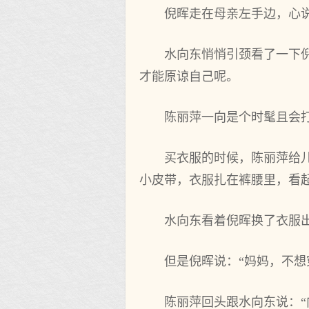
倪晖走在母亲左手边，心
水向东悄悄引颈看了一下
才能原谅自己呢。
陈丽萍一向是个时髦且会
买衣服的时候，陈丽萍给
小皮带，衣服扎在裤腰里，看
水向东看着倪晖换了衣服
但是倪晖说：“妈妈，不
陈丽萍回头跟水向东说：“