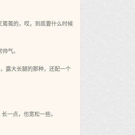
。
又蔫蔫的，哎，到底要什么时候
常帅气。
裤，露大长腿的那种，还配一个
，长一点，也宽松一些。