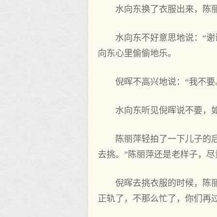
水向东换了衣服出来，陈丽
水向东不好意思地说：“
向东心里偷偷地乐。
倪晖不高兴地说：“我不要
水向东听见倪晖说不要，如
陈丽萍轻拍了一下儿子的
去挑。”陈丽萍还是老样子，
倪晖去挑衣服的时候，陈
正轨了，不那么忙了，你们再