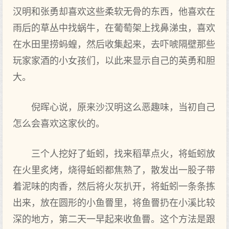
汉明和张勇却喜欢这些柔软无骨的东西，他喜欢在
雨后的草丛中找蜗牛，在葡萄架上找鼻涕虫，喜欢
在水田里捞蚂蝗，然后收集起来，去吓唬隔壁那些
玩家家酒的小女孩们，以此来显示自己的英勇和胆
大。
倪晖心说，原来沙汉明这么恶趣味，当初自己
怎么会喜欢这家伙的。
三个人挖好了蚯蚓，找来稻草点火，将蚯蚓放
在火里炙烤，烧得蚯蚓都焦熟了，散发出一股子带
着泥味的肉香，然后将火灰扒开，将蚯蚓一条条拣
出来，放在圆形的小鱼罾里，将鱼罾扔在小溪比较
深的地方，第二天一早起来收鱼罾。这个方法是跟