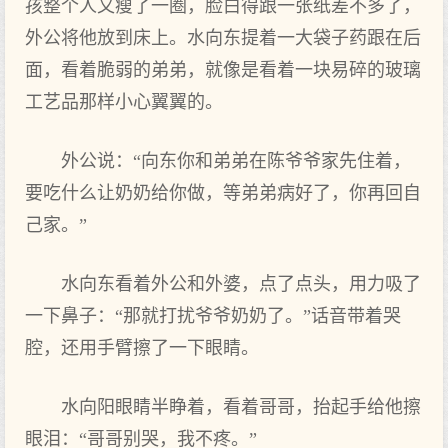
孩整个人又瘦了一圈，脸白得跟一张纸差不多了，
外公将他放到床上。水向东提着一大袋子药跟在后
面，看着脆弱的弟弟，就像是看着一块易碎的玻璃
工艺品那样小心翼翼的。
外公说：“向东你和弟弟在陈爷爷家先住着，
要吃什么让奶奶给你做，等弟弟病好了，你再回自
己家。”
水向东看着外公和外婆，点了点头，用力吸了
一下鼻子：“那就打扰爷爷奶奶了。”话音带着哭
腔，还用手臂擦了一下眼睛。
水向阳眼睛半睁着，看着哥哥，抬起手给他擦
眼泪：“哥哥别哭，我不疼。”