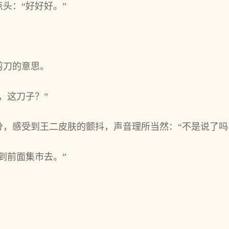
头：“好好好。”
剪刀的意思。
，这刀子？”
分，感受到王二皮肤的颤抖，声音理所当然：“不是说了吗
到前面集市去。”
。