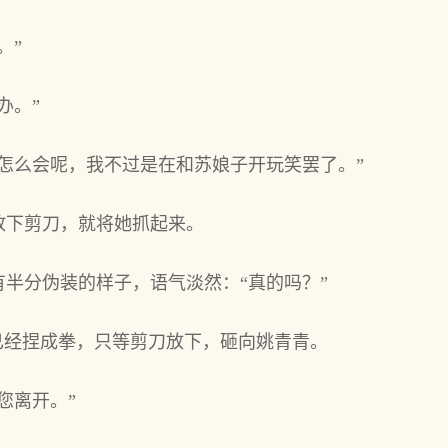
。”
办。”
怎么会呢，我不过是在和苏娘子开玩笑罢了。”
放下剪刀，就将她抓起来。
半分伪装的样子，语气淡然：“真的吗？”
已经捏成拳，只等剪刀放下，砸向姚青青。
您离开。”