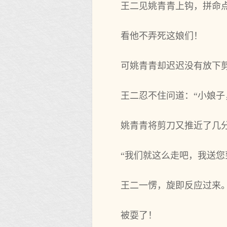
王二见姚青青上钩，拼命点
看他不弄死这娘们！
可姚青青却迟迟没有放下
王二忍不住问道：“小娘子
姚青青将剪刀又推近了几
“我们就这么走吧，我送您
王二一愣，旋即反应过来
被耍了！