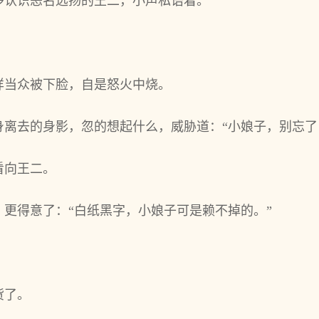
多认识恶名远扬的王二，小声私语着。
样当众被下脸，自是怒火中烧。
身离去的身影，忽的想起什么，威胁道：“小娘子，别忘了
看向王二。
更得意了：“白纸黑字，小娘子可是赖不掉的。”
货了。