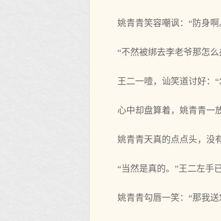
姚青青笑容嘲讽：“防身啊
“不然被绑去李老爷那怎么
王二一噎，讪笑道讨好：“
心中却盘算着，姚青青一
姚青青天真的点点头，没有
“当然是真的。”王二左手
姚青青勾唇一笑：“那我送