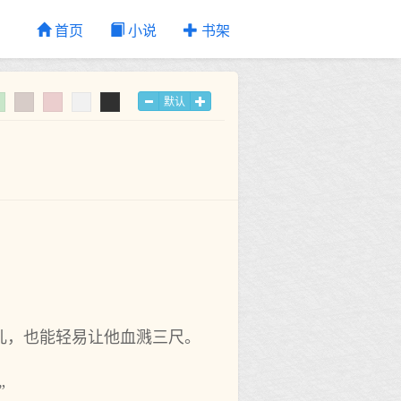
首页
小说
书架
默认
儿，也能轻易让他血溅三尺。
”