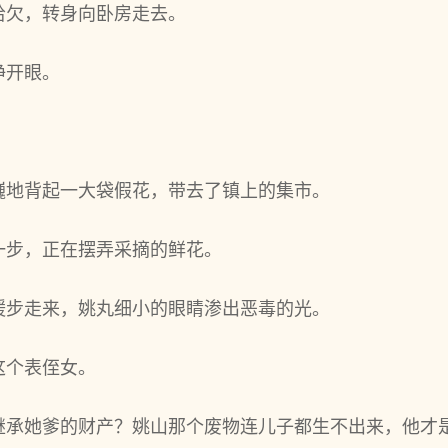
哈欠，转身向卧房走去。
睁开眼。
巍地背起一大袋假花，带去了镇上的集市。
一步，正在摆弄采摘的鲜花。
缓步走来，姚丸细小的眼睛渗出恶毒的光。
这个表侄女。
继承她爹的财产？姚山那个废物连儿子都生不出来，他才