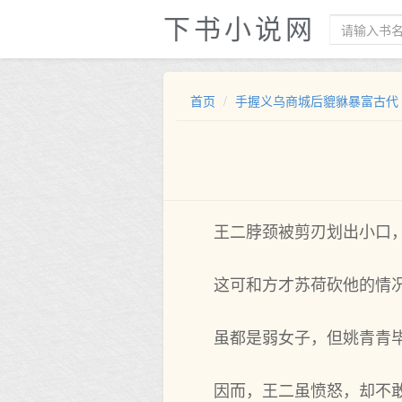
下书小说网
首页
手握义乌商城后貔貅暴富古代
王二脖颈被剪刃划出小口
这可和方才苏荷砍他的情
虽都是弱女子，但姚青青
因而，王二虽愤怒，却不敢