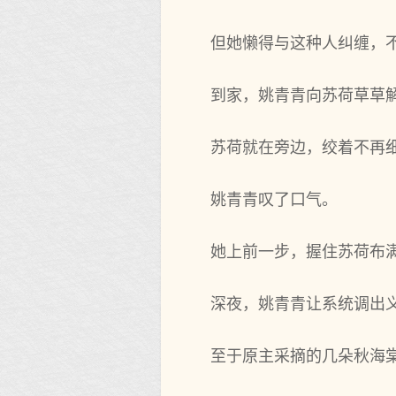
但她懒得与这种人纠缠，
到家，姚青青向苏荷草草
苏荷就在旁边，绞着不再
姚青青叹了口气。
她上前一步，握住苏荷布满
深夜，姚青青让系统调出
至于原主采摘的几朵秋海