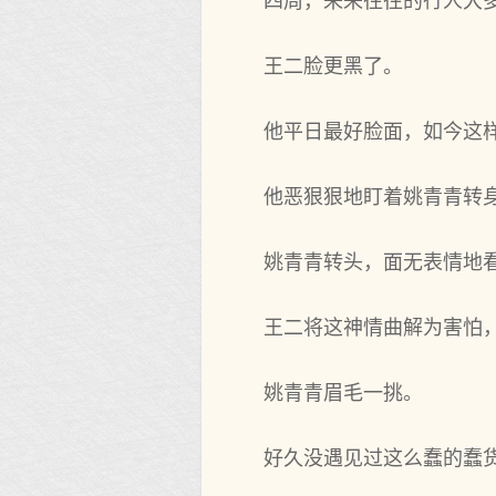
四周，来来往往的行人大
王二脸更黑了。
他平日最好脸面，如今这
他恶狠狠地盯着姚青青转
姚青青转头，面无表情地
王二将这神情曲解为害怕，
姚青青眉毛一挑。
好久没遇见过这么蠢的蠢