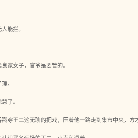
无人能拦。
卖良家女子，官爷是要管的。
了理。
聪慧了。
得戳穿王二这无聊的把戏，压着他一路走到集市中央，方