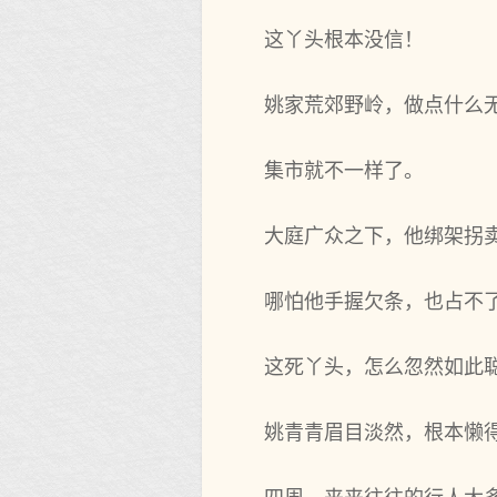
这丫头根本没信！
姚家荒郊野岭，做点什么
集市就不一样了。
大庭广众之下，他绑架拐
哪怕他手握欠条，也占不
这死丫头，怎么忽然如此
姚青青眉目淡然，根本懒