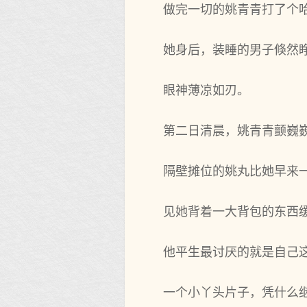
做完一切的姚青青打了个
她身后，装睡的男子倏然
眼神薄凉如刃。
第二日清晨，姚青青颤巍
隔壁摊位的姚丸比她早来
见她背着一大背包的东西
他平生最讨厌的就是自己
一个小丫头片子，凭什么