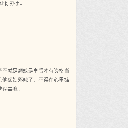
让你办事。”
子不就是额娘是皇后才有资格当
见他额娘落魄了，不得在心里掂
耽误事嘛。