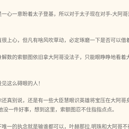
是一心一意盼着太子登基，所以对于太子现在对手-大阿哥
直很上心，但凡有啥风吹草动，必定琢磨一下是否可以借
身解数的索额图依旧拿大阿哥没法子，只能眼睁睁地看着
没见这么碍眼的人！
你还真别说，还是有一些大臣慧眼识英雄将宝压在大阿哥
到他没一件好事，想到这里，索额图忍不住指指点点。
下唯一的执念就是输谁都可以，叶赫那拉.明珠和大阿哥不