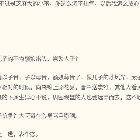
“不过是芝麻大的小事，你这么沉不住气，以后我怎么放心
儿子的不为额娘出头，岂为人子？
母以子贵，子以母贵，额娘尊贵了，做儿子的才风光，太
锋相对的时候，向来锦上添花易，雪中送炭难，其他人看
来的下属生异心不说，周围观望的人也会远离而去，这不
子抗争？大阿哥在心里骂骂咧咧。
上一遭，表个态。