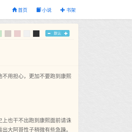
首页
小说
书架
默认
他不用担心，更加不要跑到康熙
史上也干不出跑到康熙面前请诛
看出大阿哥性子稍微有些急躁。