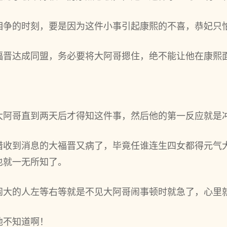
相争的时刻，要是因为这件小事引起康熙的不喜，恭妃只
福晋达成同盟，务必要将大阿哥摁住，绝不能让他在康熙
大阿哥直到两天后才得知这件事，然后他的第一反应就是
惜收到消息的大福晋又病了，毕竟任谁连生四女都得元气
也就一无所知了。
闹大的人左等右等就是不见大阿哥闹事顿时就急了，心里
他不知道啊！