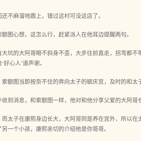
图还不麻溜地跟上，错过这村可没这店了。
索额图心想，这怎么行，赶紧派人在他耳边提醒两句。
有大坑的大阿哥眼不斜身不歪，大步往前直走，拐弯都不
‘好心人’道声谢。
，索额图当即按奈不住的奔向太子的毓庆宫，及时的和太
步收到消息，和索额图一样，他对和他分享父爱的大阿哥
，而太子在康熙身边长大，大阿哥则是养在宫外，所以在
了另一个小孩，康熙亲切的介绍他是你哥哥。