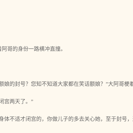
着阿哥的身份一路横冲直撞。
了额娘的封号？您知不知道大家都在笑话额娘？”大阿哥梗
闭宫两天了。”
是身体不适才闭宫的，你做儿子的多去关心她，至于封号，