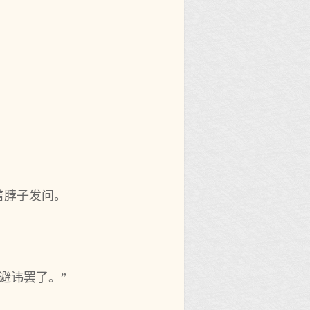
着脖子发问。
避讳罢了。”