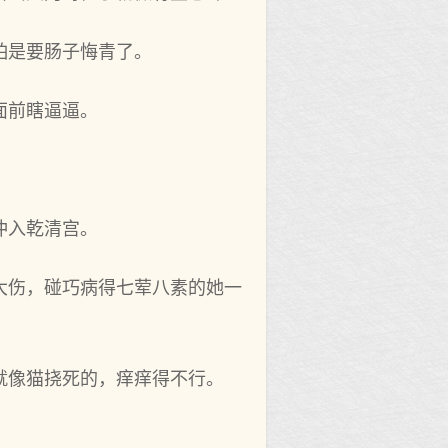
怕是要肠子悔青了。
面前瞎逼逼。
冲入乾清宫。
大伤，碰巧病得七荤八素的她一
就像猫挠死的，痒痒得不行。