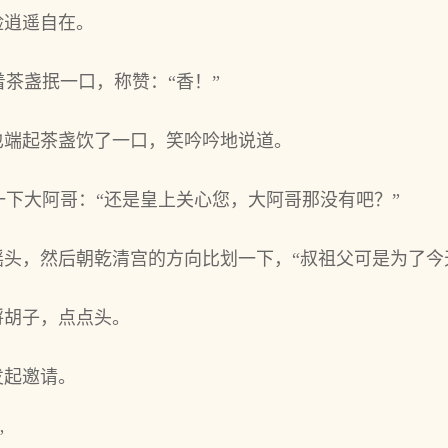
脸逍遥自在。
茶盏抿一口，称赞：“香！”
也端起茶盏饮了一口，笑吟吟地说道。
下大阿哥：“还是皇上关心您，大阿哥那没有吧？”
摇头，然后朝乾清宫的方向比划一下，“叔祖父可是为了今
捋胡子，点点头。
发起邀请。
”