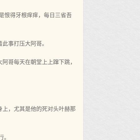
是恨得牙根痒痒，每日三省吾
着此事打压大阿哥。
大阿哥每天在朝堂上上蹿下跳，
身上，尤其是他的死对头叶赫那
行。