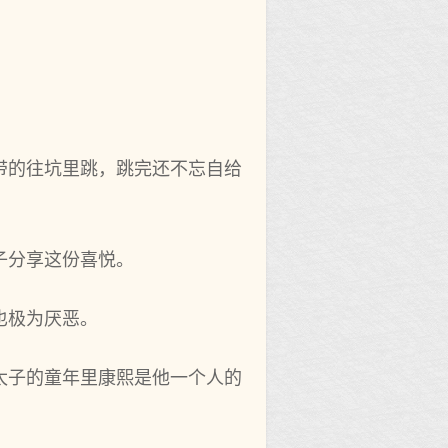
带的往坑里跳，跳完还不忘自给
子分享这份喜悦。
也极为厌恶。
太子的童年里康熙是他一个人的