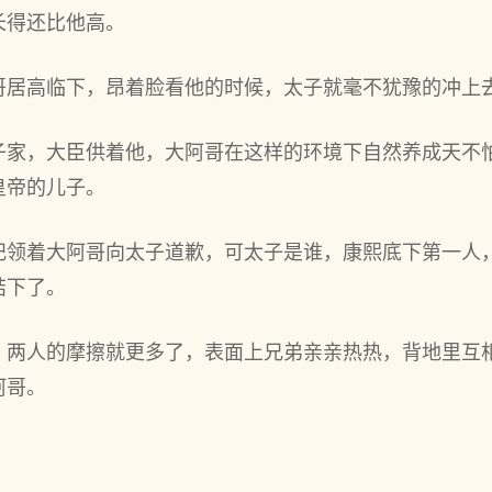
长得还比他高。
哥居高临下，昂着脸看他的时候，太子就毫不犹豫的冲上
子家，大臣供着他，大阿哥在这样的环境下自然养成天不
皇帝的儿子。
妃领着大阿哥向太子道歉，可太子是谁，康熙底下第一人
结下了。
，两人的摩擦就更多了，表面上兄弟亲亲热热，背地里互
阿哥。