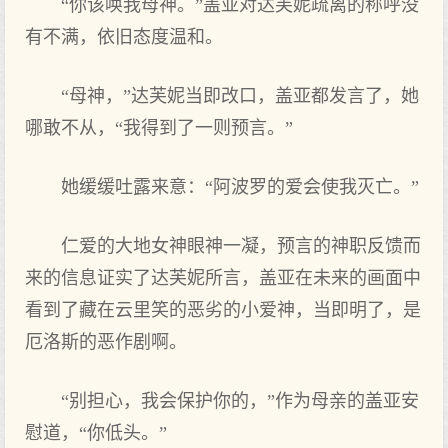
“你该唤我母神。”盖亚对达芙妮疏离的称呼没
有不满，依旧态度温和。
“母神，”达芙妮当即改口，盖亚都发言了，她
哪敢不从，“我得到了一则预言。”
她缓缓吐露来意：“阿波罗的爱会使我灭亡。”
仁爱的大地女神眼神一凝，预言的神职反馈而
来的信息证实了达芙妮所言，盖亚在未来的画面中
看到了藏在云里笑的恶劣的小爱神，当即明了，是
厄洛斯的恶作剧啊。
“别担心，我会保护你的，”作为母亲的盖亚安
慰道，“你低头。”