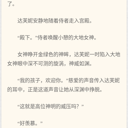
了。
达芙妮安静地随着侍者走入宫殿。
“殿下。”侍者唤醒小憩的大地女神。
女神睁开金绿色的神眸，达芙妮一时陷入大地
女神眼中深不可测的旋涡，神威如渊。
“我的孩子，欢迎你。”慈爱的声音传入达芙妮
的耳中，正是这道声音让她从深渊中挣脱。
“这就是高位神明的威压吗？”
“好羡慕。”