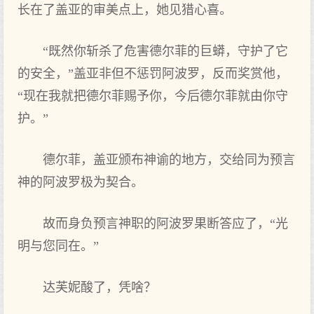
长在了盖亚的审美点上，她见猎心喜。
“既然你斩杀了危害德尔菲的巨蟒，守护了它
的安全，”盖亚非但不惩罚阿波罗，反而奖赏他，
“现在我就把德尔菲赐予你，今后德尔菲就由你守
护。”
德尔菲，盖亚颁布神谕的地方，交给同为预言
神的阿波罗极为契合。
故而身负预言神职的阿波罗果断答应了，“光
明与您同在。”
达芙妮酸了，凭啥？