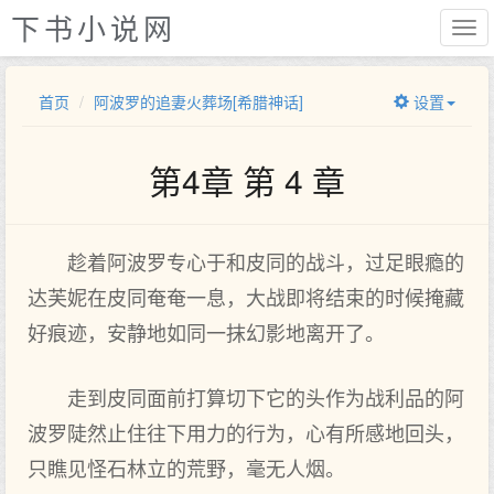
下书小说网
首页
阿波罗的追妻火葬场[希腊神话]
设置
第4章 第 4 章
趁着阿波罗专心于和皮同的战斗，过足眼瘾的
达芙妮在皮同奄奄一息，大战即将结束的时候掩藏
好痕迹，安静地如同一抹幻影地离开了。
走到皮同面前打算切下它的头作为战利品的阿
波罗陡然止住往下用力的行为，心有所感地回头，
只瞧见怪石林立的荒野，毫无人烟。