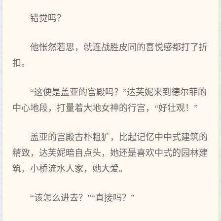
错觉吗？
他怅然若思，就连战胜皮同的喜悦感都打了折
扣。
“这便是盖亚的宫殿吗？”达芙妮来到德尔菲的
中心地段，打量着大地女神的行宫，“好壮观！”
盖亚的宫殿古朴粗犷，比起记忆中中式建筑的
精致，达芙妮暗自点头，她还是喜欢中式的园林建
筑，小桥流水人家，她大爱。
“该怎么进去？”“直接吗？”