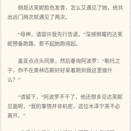
倒是达芙妮脸色发青，怎么又遇见了她，统共
出远门两次就遇见了两次。
“母神，请容许我先行告退。”深感倒霉的达芙
妮预备跑路，惹不起她跑得起。
盖亚点点头同意，然后垂询阿波罗：“勒托之
子，你不在奥林匹斯好好呆着跑到我这里做什
么？”
“请留下，”阿波罗不干了，他还想多见达芙妮
见面呢，“我的事情并非机密，这位水泽宁芙不必
离开。”