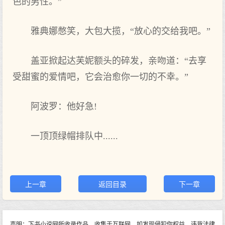
色的男性。”
雅典娜憋笑，大包大揽，“放心的交给我吧。”
盖亚掀起达芙妮额头的碎发，亲吻道：“去享
受甜蜜的爱情吧，它会治愈你一切的不幸。”
阿波罗：他好急!
一顶顶绿帽排队中......
上一章
返回目录
下一章
声明：下书小说网所收录作品，收集于互联网，如发现侵犯你权益、违背法律