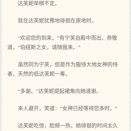
达芙妮举棋不定。
就在达芙妮犹豫地徘徊在原地时。
“欢迎您的到来，”有宁芙自殿中而出，恭敬
道，“珀纽斯之女，请随我来。”
虽然同为宁芙，但是作为服侍大地女神的侍
者，天然的低达芙妮一筹。
“多谢。”达芙妮提起裙角向她道谢。
来人避开，笑道：“女神已经等待您多时。”
达芙妮吃惊，脸颊一热，她徘徊的时间太久