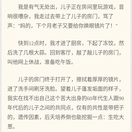
我是有气无处出，儿子正在房间里玩游戏，音
响很嘈杂，我走过去带上了儿子的房门，骂了
声："妈的，下个月老子又要给你换眼镜片了！"
快到12点时，我才进了厨房，下起了冻饺，然
后洗了几根大蒜。回到客厅，敲了敲儿子的房门，
叫他网上休战，准备吃午饭。
儿子的房门终于打开了，擦拭着厚厚的镜片，
进了洗手间刷牙洗脸。望着儿子蓬发垢面的样子，
我实在找不出自己这个苦大出身的60年代生人跟90
年代后的儿子之间的共同点，仅有的共性是带把子
的，遗传因素，后天培养倒也能挖掘一点：生吃大
葱。