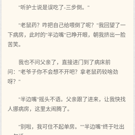
"听护士说是误吃了-三步倒。"
"老鼠药？咋把自己给喂倒了呢？"我回望了一
下病房，此时的"半边嘴"已睁开眼，朝我挤出一脸
苦笑。
我也不问父亲了，直接进门到了病床前
问："老爷子你不会想不开吧？拿老鼠药较啥劲
呀？"
"半边嘴"摇头不语。父亲跟了进来，让我快找
人挪病房，这里太闹腾了。
"别啦，我可住不起单房。""半边嘴"终于吐出