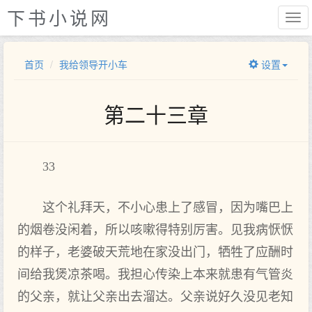
下书小说网
首页
我给领导开小车
设置
第二十三章
33
这个礼拜天，不小心患上了感冒，因为嘴巴上
的烟卷没闲着，所以咳嗽得特别厉害。见我病恹恹
的样子，老婆破天荒地在家没出门，牺牲了应酬时
间给我煲凉茶喝。我担心传染上本来就患有气管炎
的父亲，就让父亲出去溜达。父亲说好久没见老知