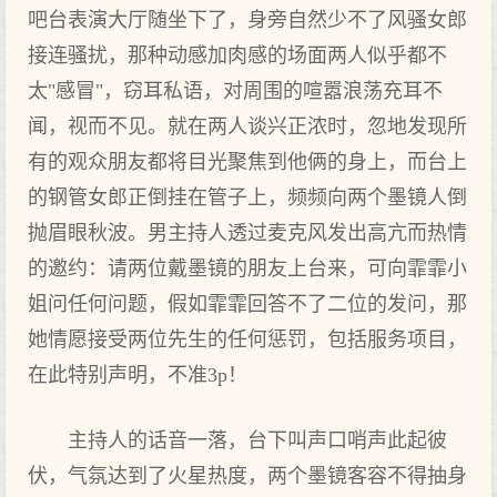
吧台表演大厅随坐下了，身旁自然少不了风骚女郎
接连骚扰，那种动感加肉感的场面两人似乎都不
太"感冒"，窃耳私语，对周围的喧嚣浪荡充耳不
闻，视而不见。就在两人谈兴正浓时，忽地发现所
有的观众朋友都将目光聚焦到他俩的身上，而台上
的钢管女郎正倒挂在管子上，频频向两个墨镜人倒
抛眉眼秋波。男主持人透过麦克风发出高亢而热情
的邀约：请两位戴墨镜的朋友上台来，可向霏霏小
姐问任何问题，假如霏霏回答不了二位的发问，那
她情愿接受两位先生的任何惩罚，包括服务项目，
在此特别声明，不准3p！
主持人的话音一落，台下叫声口哨声此起彼
伏，气氛达到了火星热度，两个墨镜客容不得抽身