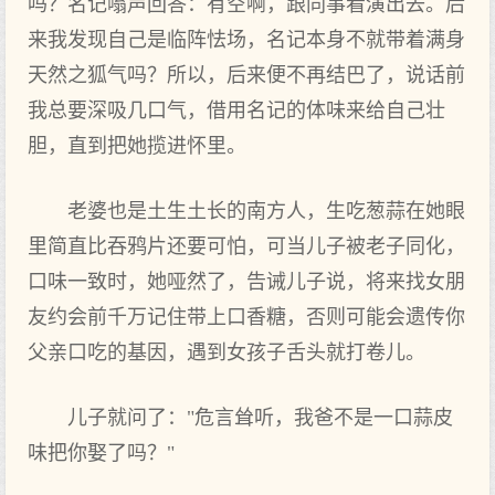
吗？名记嗡声回答：有空啊，跟同事看演出去。后
来我发现自己是临阵怯场，名记本身不就带着满身
天然之狐气吗？所以，后来便不再结巴了，说话前
我总要深吸几口气，借用名记的体味来给自己壮
胆，直到把她揽进怀里。
老婆也是土生土长的南方人，生吃葱蒜在她眼
里简直比吞鸦片还要可怕，可当儿子被老子同化，
口味一致时，她哑然了，告诫儿子说，将来找女朋
友约会前千万记住带上口香糖，否则可能会遗传你
父亲口吃的基因，遇到女孩子舌头就打卷儿。
儿子就问了："危言耸听，我爸不是一口蒜皮
味把你娶了吗？"