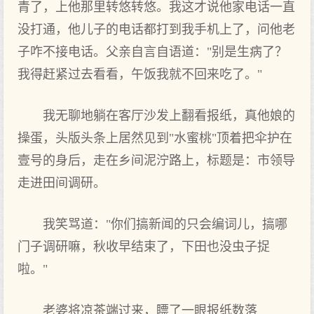
青了，上他那里转悠转悠。我这才说他家电话一直
没打通，他儿子的电话都打到我手机上了，问他老
子咋不接电话。父亲自言自语道："别是生病了？
我得赶紧过去看看，午饭我就不回来吃了。"
我无聊地躺在客厅沙发上翻看报纸，真他娘的
操蛋，头版头条上居然见到"水蜜桃"顶着把伞护在
壹号的身后，走在乡间泥泞路上，标题是：市领导
走进田间调研。
我笑骂道："你们搞新闻的只会编词儿，搞哪
门子调研嘛，秋收早结束了，下田也没虫子捉
啦。"
老婆将凉茶端过来，瞟了一眼报纸数落