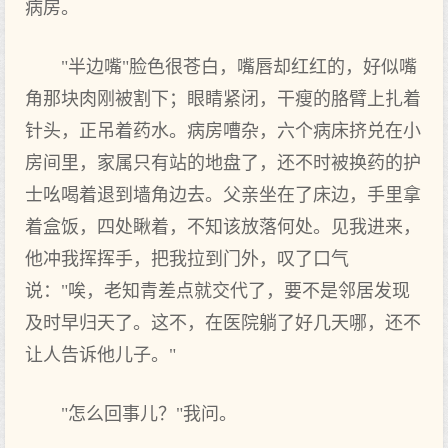
病房。
"半边嘴"脸色很苍白，嘴唇却红红的，好似嘴
角那块肉刚被割下；眼睛紧闭，干瘦的胳臂上扎着
针头，正吊着药水。病房嘈杂，六个病床挤兑在小
房间里，家属只有站的地盘了，还不时被换药的护
士吆喝着退到墙角边去。父亲坐在了床边，手里拿
着盒饭，四处瞅着，不知该放落何处。见我进来，
他冲我挥挥手，把我拉到门外，叹了口气
说："唉，老知青差点就交代了，要不是邻居发现
及时早归天了。这不，在医院躺了好几天哪，还不
让人告诉他儿子。"
"怎么回事儿？"我问。