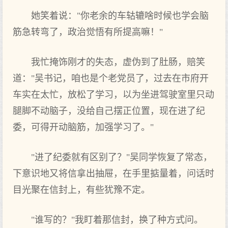
她笑着说："你老余的车轱辘啥时候也学会脑
筋急转弯了，政治觉悟有所提高嘛！"
我忙掩饰刚才的失态，虚伪到了肚肠，赔笑
道："吴书记，咱也是个老党员了，过去在市府开
车实在太忙，放松了学习，以为坐进驾驶室里只动
腿脚不动脑子，没给自己摆正位置，现在进了纪
委，可得开动脑筋，加强学习了。"
"进了纪委就有区别了？"吴同学恢复了常态，
下意识地又将信拿出抽屉，在手里掂量着，问话时
目光聚在信封上，有些犹豫不定。
"谁写的？"我盯着那信封，换了种方式问。