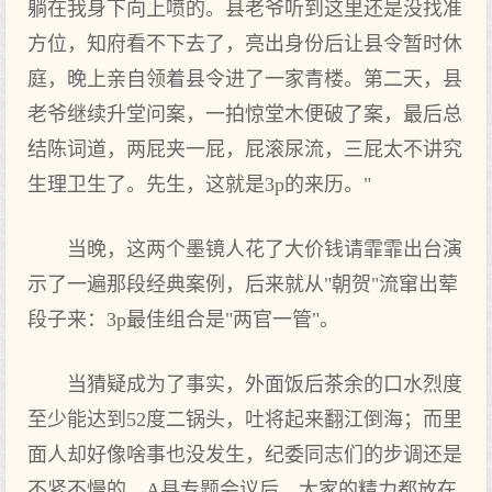
躺在我身下向上喷的。县老爷听到这里还是没找准
方位，知府看不下去了，亮出身份后让县令暂时休
庭，晚上亲自领着县令进了一家青楼。第二天，县
老爷继续升堂问案，一拍惊堂木便破了案，最后总
结陈词道，两屁夹一屁，屁滚尿流，三屁太不讲究
生理卫生了。先生，这就是3p的来历。"
当晚，这两个墨镜人花了大价钱请霏霏出台演
示了一遍那段经典案例，后来就从"朝贺"流窜出荤
段子来：3p最佳组合是"两官一管"。
当猜疑成为了事实，外面饭后茶余的口水烈度
至少能达到52度二锅头，吐将起来翻江倒海；而里
面人却好像啥事也没发生，纪委同志们的步调还是
不紧不慢的。A县专题会议后，大家的精力都放在