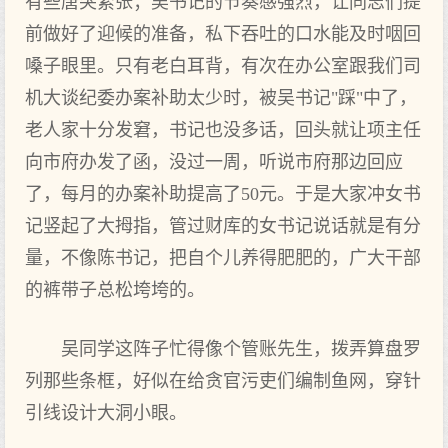
有些唐突紧张；吴书记的节奏感强烈，让同志们提
前做好了迎候的准备，私下吞吐的口水能及时咽回
嗓子眼里。只有老白耳背，有次在办公室跟我们司
机大谈纪委办案补助太少时，被吴书记"踩"中了，
老人家十分发窘，书记也没多话，回头就让项主任
向市府办发了函，没过一周，听说市府那边回应
了，每月的办案补助提高了50元。于是大家冲女书
记竖起了大拇指，管过财库的女书记说话就是有分
量，不像陈书记，把自个儿养得肥肥的，广大干部
的裤带子总松垮垮的。
吴同学这阵子忙得像个管账先生，拨弄算盘罗
列那些条框，好似在给贪官污吏们编制鱼网，穿针
引线设计大洞小眼。