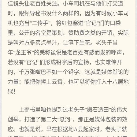
佳镜头让老百姓关注。小车司机在与他们打交道
时，跟领导秘书没什么两样的，因为有时候小车司
机也充当"二传手"，将红包塞进"官记"们的口袋
里，公开的名堂是策划、赞助费之类的开销，实际
是叫对方多买点墨汁，让笔下生花。老头子当
年"龙王爷"的美称虽说是老百姓有感而发的呼声，
若没有"官记"们形成铅字后的宣扬，也实难传开
的，千万张嘴巴不如一个铅字。这就是媒体舆论的
力量：能把你捧上云霄，也可以将你打入十八层地
狱！
上部书里咱也提到过老头子"搬石造田"的伟大
创举，打造了第二大"悬河"，那正是媒体包装的效
应。也就是说，早在根据地A县起家时，老头子就