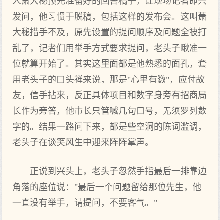
人萧大秘预先准备好的回答稿子，让现场记者即兴
发问，他习惯于脱稿，包括这样的发布会。这叫萧
大秘措手不及，原先设置的提问顺序及问题全被打
乱了，记者们用举手方式要求提问，老头子瞅准一
位就算开始了。其实这里面都是他熟悉的面孔，套
用老头子的口头禅来说，那是"心里有数"，应付故
友，信手拈来，反正具体项目和数字身旁有招商局
长作为旁答，他市长只管喊几句口号，无须罗列数
字的。结果一路问下来，都是些空洞的陈词滥调，
老头子在谈笑风生中迎来阵阵掌声。
正说到兴头上，老头子忽然手指最后一排靠边
角落的座位说："最后一个问题留给那位先生，他
一直没有举手，请提问，不要客气。"