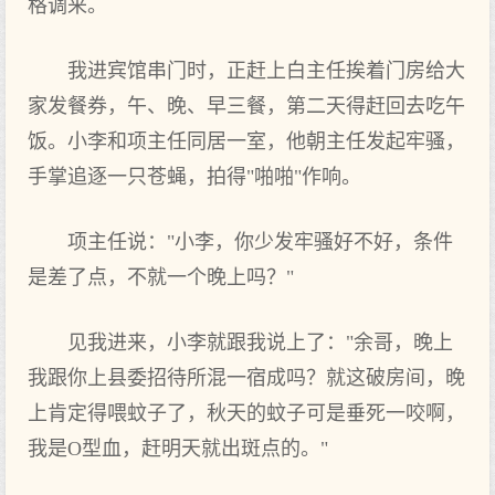
格调来。
我进宾馆串门时，正赶上白主任挨着门房给大
家发餐券，午、晚、早三餐，第二天得赶回去吃午
饭。小李和项主任同居一室，他朝主任发起牢骚，
手掌追逐一只苍蝇，拍得"啪啪"作响。
项主任说："小李，你少发牢骚好不好，条件
是差了点，不就一个晚上吗？"
见我进来，小李就跟我说上了："余哥，晚上
我跟你上县委招待所混一宿成吗？就这破房间，晚
上肯定得喂蚊子了，秋天的蚊子可是垂死一咬啊，
我是O型血，赶明天就出斑点的。"