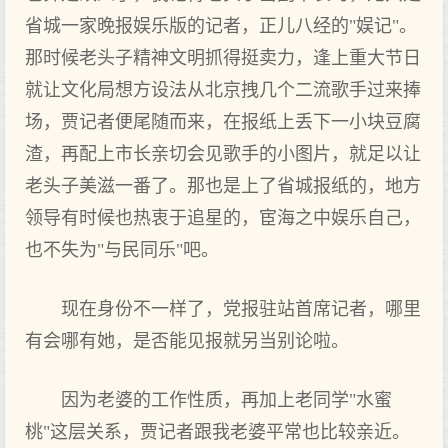
省城一家晚报娱乐版的记者，正儿八经的"娱记"。
那时候老头子精神文明抓得挺卖力，逢上重大节日
就让文化局想方设法从北京拽几个二流歌手过来捧
场，贾记者便尾随而来，在报纸上丢下一小块豆腐
渣，再配上市长亲切会见歌手的小图片，就足以让
老头子美滋一番了。那也是上了省城报纸的，地方
领导有时候也热衷于追星的，宦海之中娱乐自己，
也不失为"与民同乐"吧。
现在身份不一样了，党报驻站首席记者，哪里
有会哪有她，是否能见报就另当别论啦。
因为老婆的工作性质，再加上老同学"水蜜
桃"这层关系，贾记者跟我老婆平常也比较亲近。