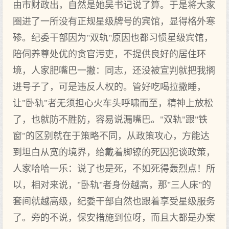
由市财政出，自然是她吴书记说了算。于是将大家
圈进了一所没有正规星级牌号的宾馆，显得格外寒
碜。纪委干部因为"双轨"原因也都习惯星级宾馆，
陪伺养尊处优的贪官污吏，不提供良好的居住环
境，人家肥嘴巴一撇：同志，还没被宣判就把我搁
进号子了，可是违反人权的。管好吃喝拉撒睡，
让"卧轨"者无须担心火车头呼啸而至，精神上放松
了，也就防不胜防，容易说漏嘴巴。"双轨"跟"铁
窗"的区别就在于策略不同，从政策攻心，方能达
到坦白从宽的境界，给戴着脚镣的死囚犯谈政策，
人家哈哈一乐：说了也是死，不如死得轰烈点！所
以，相对来说，"卧轨"者身份越高，那"三人床"的
套间就越高级，纪委干部自然也跟着享受星级服务
了。旁的不说，保安措施到位呀，而且大都是办案