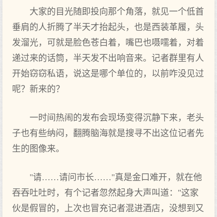
大家的目光随即投向那个角落，就见一个低首
垂肩的人折腾了半天才抬起头，也是西装革履，头
发溜光，可就是脸色苍白着，嘴巴也嗫嚅着，对着
递过来的话筒，半天发不出响音来。记者群里有人
开始窃窃私语，说这是哪个单位的，以前咋没见过
呢？新来的？
一时间热闹的发布会现场变得沉静下来，老头
子也有些纳闷，翻腾脑海就是搜寻不出这位记者先
生的图像来。
"请……请问市长……"真是金口难开，就在他
吞吞吐吐时，有个记者忽然起身大声叫道："这家
伙是假冒的，上次也冒充记者混进酒店，没想到又