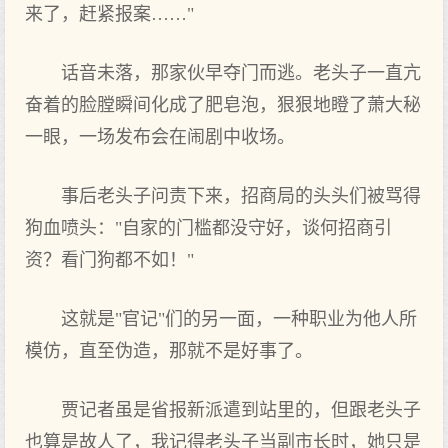
来了，赶紧报案……"
话音未落，那家伙早夺门而逃。老头子一直亢
奋着的脸膛瞬间化成了肥皂泡，狠狠地瞪了萧大秘
一眼，一场发布会在闹剧中收场。
事后老头子问责下来，招商局的头头们被骂得
狗血喷头："自家的门槛都没守好，谈何招商引
资？看门狗都不如！"
这就是"官记"们的另一面，一种职业为他人所
模仿，直至伪造，那就不是好事了。
贾记者虽是省报新派遣到站里的，但跟老头子
也算是故人了，我记得老头子当副市长时，她只是