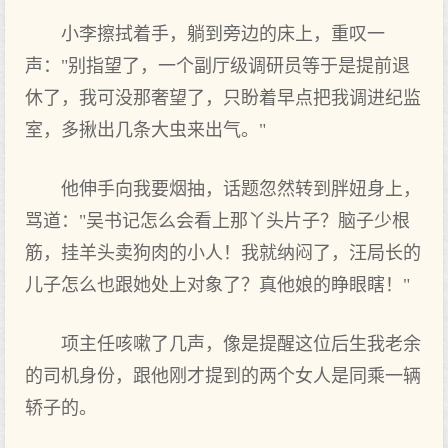
小李擦拭着手，躺到旁边的床上，重叹一
声："别指望了，一个副厅级调研员等于是提前退
休了，我可没那奢望了，只盼着早点把我调进纪监
室，多揪出几条大虫来出气。"
他伸手向我要烟抽，话题忽然转到胖妞身上，
骂道："吴书记怎么会看上那丫头片子？脑子少根
筋，挂羊头卖狗肉的小人！我就纳闷了，汪局长的
儿子怎么也跟她处上对象了？真他娘的睁眼瞎！"
项主任咳嗽了几声，像是提醒这位后生我老余
的司机身份，跟他刚才提到的两个女人是同乘一辆
轿子的。