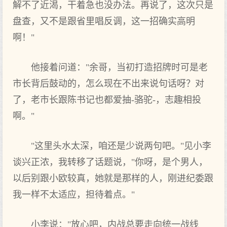
解不了近渴，干着急也没办法。再说了，这次只是
盘查，又不是跟省里唱反调，这一招确实高明
啊！"
他接着问道："余哥，当初打造招牌时可是老
市长背后鼓动的，怎么现在不出来说句话呀？对
了，老市长跟陈书记也都爱抽-骆驼-，志趣相投
啊。"
"这里头水太深，咱还是少说两句吧。"见小李
谈兴正浓，我转移了话题说，"你呀，是个男人，
以后别跟小欧较真，她就是那样的人，刚进纪委跟
我一样不太适应，担待着点。"
小李说："放心吧，内战总要走向统一战线