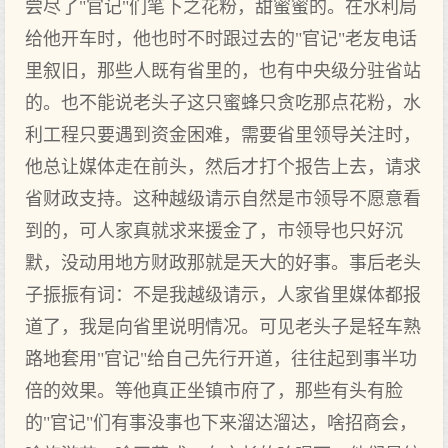
尝尽了"官记"们笔下之花粉，甜蜜蜜的。在水利局
给他开车时，他也时不时跟过去的"官记"老友电话
里叙旧，那些人既有省里的，也有中央级分驻省站
的。也不能说老头子这只蜜蜂只贪吃那点花粉，水
利工程只要遇到资金困难，需要省里领导关注时，
他总让媒体走在前头，然后才打个报告上去，请求
省财政支持。这种越级请示自然是市领导不愿意看
到的，可人家真就求来援金了，市领导也只好沉
默，没动用地方财政那就是天大的好事。事后老头
子振振有词：不是我越级请示，人家省里媒体都报
道了，我是向省里说明情况。可见老头子是轻车熟
路地套用"官记"给自己先行开道，往往起到事半功
倍的效果。等他真正坐镇市府了，那些有头有脸
的"官记"们有事没事也下来溜达溜达，啥招商会，