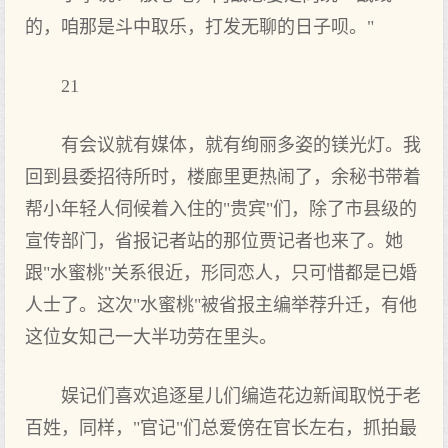
的，咱那是斗中取乐，打发无聊的日子呗。"
21
有会议就有媒体，就有绚丽多姿的镁光灯。我
回到县委招待所时，楼廊里更热闹了，余秘书带着
帮小年轻人伺候着入住的"贵宾"们，除了市县级的
宣传部门，省报记者站的那位贾记者也来了。她
跟"水蜜桃"关系很近，形同恋人，只可惜都是已婚
人士了。这次"水蜜桃"被省报主编举荐升迁，有他
这位女知己一大半功劳在里头。
娱记们喜欢追逐星儿们编造花边新闻取悦于老
百姓，同样，"官记"们总爱傍在官长左右，抓拍最