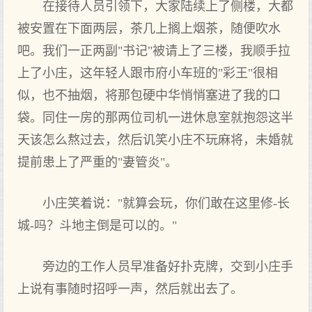
在接待人员引领下，大家陆续上了侧楼，大都
被安置在下面两层，茶几上搁上烟茶，随便吹水
吧。我们一正两副"书记"被请上了三楼，我顺手拉
上了小庄，这年轻人跟市府小车班的"彩王"很相
似，也不抽烟，将那包硬中华悄悄塞进了我的口
袋。同住一房的那两位司机一进休息室就抱怨这半
天该怎么熬过去，然后讥笑小庄不玩麻将，未婚就
提前患上了严重的"妻管炎"。
小庄笑着说："就算会玩，你们敢在这里修-长
城-吗？斗地主倒是可以的。"
旁边的工作人员早准备好扑克牌，交到小庄手
上说有事随时招呼一声，然后就出去了。