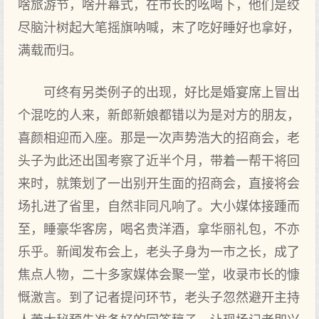
啥旅游节，啥开幕式，在市长的吆喝下，他们是绞
尽脑汁树起大笔摇旗呐喊，末了吃好睡好也拿好，
满载而归。
可终有另类例子的出现，好比是婚宴席上冒出
个混吃的人来，新郎新娘都错以为是对方的朋友，
喜颜相迎而入座。那是一次声势浩大的招商会，老
头子为此还出国考察了近半个月，带着一帮干将回
来时，就策划了一出别开生面的招商会，直接将会
场扎进了省里，自然非同凡响了。大小媒体接踵而
至，睡豪华客房，喝名贵洋酒，拿华丽礼包，不亦
乐乎。新闻发布会上，老头子身为一市之长，成了
焦点人物，二十多家媒体会聚一堂，收录市长的慷
慨激言。到了记者提问环节，老头子忽然避开主持