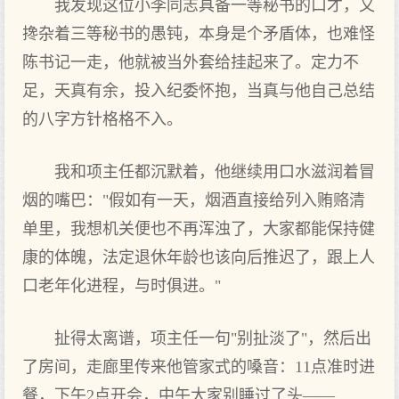
我发现这位小李同志具备一等秘书的口才，又
搀杂着三等秘书的愚钝，本身是个矛盾体，也难怪
陈书记一走，他就被当外套给挂起来了。定力不
足，天真有余，投入纪委怀抱，当真与他自己总结
的八字方针格格不入。
我和项主任都沉默着，他继续用口水滋润着冒
烟的嘴巴："假如有一天，烟酒直接给列入贿赂清
单里，我想机关便也不再浑浊了，大家都能保持健
康的体魄，法定退休年龄也该向后推迟了，跟上人
口老年化进程，与时俱进。"
扯得太离谱，项主任一句"别扯淡了"，然后出
了房间，走廊里传来他管家式的嗓音：11点准时进
餐，下午2点开会，中午大家别睡过了头——