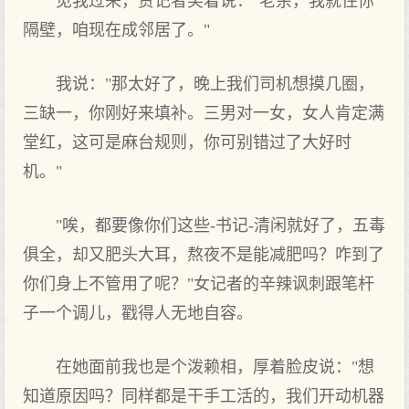
见我过来，贾记者笑着说："老余，我就住你
隔壁，咱现在成邻居了。"
我说："那太好了，晚上我们司机想摸几圈，
三缺一，你刚好来填补。三男对一女，女人肯定满
堂红，这可是麻台规则，你可别错过了大好时
机。"
"唉，都要像你们这些-书记-清闲就好了，五毒
俱全，却又肥头大耳，熬夜不是能减肥吗？咋到了
你们身上不管用了呢？"女记者的辛辣讽刺跟笔杆
子一个调儿，戳得人无地自容。
在她面前我也是个泼赖相，厚着脸皮说："想
知道原因吗？同样都是干手工活的，我们开动机器