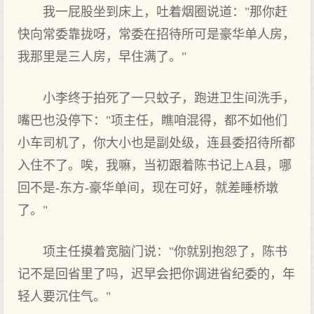
我一屁股坐到床上，吐着烟圈说道："那你赶
快向常委靠拢呀，常委在招待所可是豪华单人房，
我那里是三人房，早住满了。"
小李终于拍死了一只蚊子，跑进卫生间洗手，
嘴巴也没停下："项主任，瞧咱混得，都不如他们
小车司机了，你大小也是副处级，连县委招待所都
入住不了。唉，我嘛，当初跟着陈书记上A县，哪
回不是-东方-豪华单间，现在可好，就差睡桥墩
了。"
项主任摸着宽脑门说："你就别抱怨了，陈书
记不是回省里了吗，迟早会把你调进省纪委的，年
轻人要沉住气。"