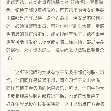
定点宾馆，这类定点宾馆基本对"双轨"那一套很熟
悉，纪检干部没资格佩枪，可宾馆里的保安们手握
电棒那是严阵以待。逮个亡命徒，保安是不够划弄
的，必须得警察出击，可对付那些肥头大耳、走路
也喘息的贪官污吏们，那是绰绰有余了，跑不出半
步就可能引发心肌梗塞或是脑血栓冲顶，都是要命
的祸根，死了也太憋屈，没等绳之以法就畏罪自杀
了。
这所不起眼的宾馆有悖于纪委干部们的职业习
惯，他们同样是普通干部，同样习惯于文山会海，
同样习惯于会务间的休闲娱乐，所以，他们中的大
多数紧锁眉头跨进那宾馆门槛，也是正常反应了。
好在午餐是设在县委招待所，这才显出点官方会务