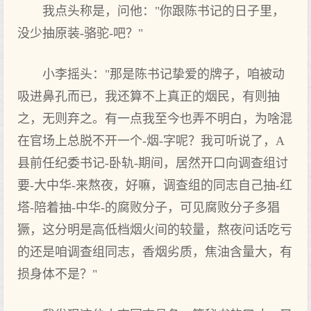
我点头称是，问他："你跟陈书记的日子里，
没少抽原装-骆驼-吧？"
小李摇头："那是陈书记挚爱的牌子，咱被动
吸进鼻孔而已，我还算不上真正的烟民，有则抽
之，无则弃之。有一点我至今也弄不明白，为啥混
在官场上总脱不开一个-烟-字呢？我可听说了，A
县前任纪委书记-卧轨-期间，居然开口向调查组讨
要-大中华-来熬夜，好嘛，调查组的同志自己抽-红
塔-陪着抽-中华-的腐败分子，可见腐败分子多猖
獗，这分明是高低档烟火间的较量，熬夜问话吃亏
的还是咱调查组同志，香烟劣质，焦油含量大，有
损身体不是？"