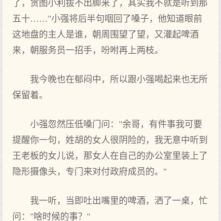
了，贪图小利拔不出脚来了，其实我不就是听到那
五十……"小强将后半句咽回了嗓子，他知道眼前
这地盘的主人是谁，朝周围望了望，又灌起啤酒
来，朝服务员一招手，吩咐再上两枝。
我今晚也在郁闷中，所以跟小强喝起来也无所
保留着。
小强忽然压低嗓门问："余哥，有件事我可要
提醒你一句，姓胡的女人很阴险的，我无意中听到
王老板的女儿说，那女人在自己的办公室里装上了
隐形摄像头，专门来对付政府成员的。"
我一听，当即吐出嘴里的啤酒，洒了一桌，忙
问："啥时候的事？"