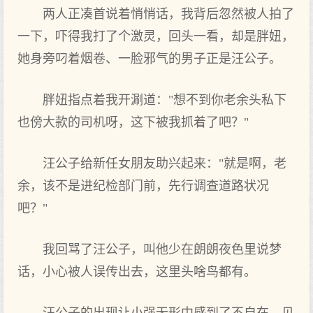
两人正凑首说着悄悄话，我背后忽然被人拍了
一下，吓得我打了个激灵，回头一看，却是胖妞，
她身旁叼着烟卷、一脸邪气的男子正是汪公子。
胖妞指点着我开涮道："想不到你老余头私下
也傍大款的司机呀，这下被我抓着了吧？"
汪公子给新任女朋友助兴起来："就是啊，老
余，该不是进纪检部门前，先行调查道路状况
吧？"
我回骂了汪公子，叫他少在朗朗夜色里说梦
话，小心被人误传出去，这里头啥鸟都有。