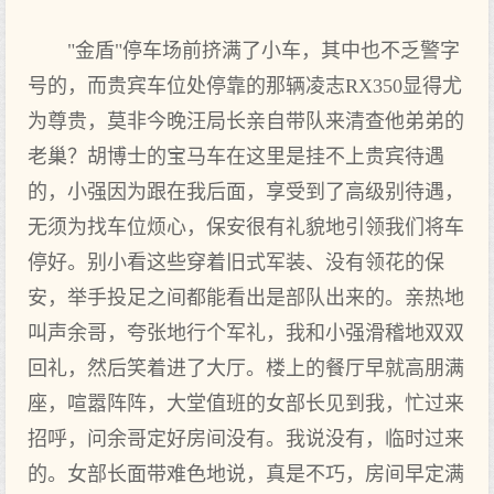
"金盾"停车场前挤满了小车，其中也不乏警字
号的，而贵宾车位处停靠的那辆凌志RX350显得尤
为尊贵，莫非今晚汪局长亲自带队来清查他弟弟的
老巢？胡博士的宝马车在这里是挂不上贵宾待遇
的，小强因为跟在我后面，享受到了高级别待遇，
无须为找车位烦心，保安很有礼貌地引领我们将车
停好。别小看这些穿着旧式军装、没有领花的保
安，举手投足之间都能看出是部队出来的。亲热地
叫声余哥，夸张地行个军礼，我和小强滑稽地双双
回礼，然后笑着进了大厅。楼上的餐厅早就高朋满
座，喧嚣阵阵，大堂值班的女部长见到我，忙过来
招呼，问余哥定好房间没有。我说没有，临时过来
的。女部长面带难色地说，真是不巧，房间早定满