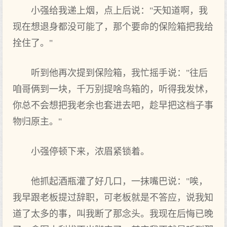
小强给我递上烟，点上后说："天知道啊，我
现在想退身都没可能了，那个要命的保险箱把我给
拴住了。"
听到他再次提到保险箱，我忙摇手说："往后
咱哥俩到一块，千万别提啥鸟箱的，听得我发怵，
你总不会想把我老余也套进去吧，趁早把这档子事
物归原主。"
小强停顿下来，浓眉紧锁着。
他抓起酒瓶灌了好几口，一抹嘴巴说："唉，
我早跟老板提过辞职，可老板就是不答应，说我知
道了太多的事，叫我断了那念头。我现在后悔已晚