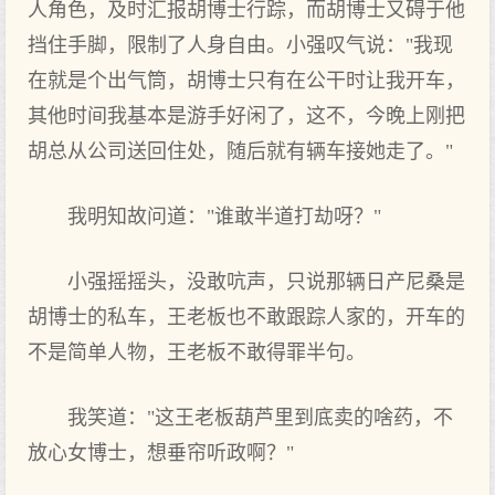
人角色，及时汇报胡博士行踪，而胡博士又碍于他
挡住手脚，限制了人身自由。小强叹气说："我现
在就是个出气筒，胡博士只有在公干时让我开车，
其他时间我基本是游手好闲了，这不，今晚上刚把
胡总从公司送回住处，随后就有辆车接她走了。"
我明知故问道："谁敢半道打劫呀？"
小强摇摇头，没敢吭声，只说那辆日产尼桑是
胡博士的私车，王老板也不敢跟踪人家的，开车的
不是简单人物，王老板不敢得罪半句。
我笑道："这王老板葫芦里到底卖的啥药，不
放心女博士，想垂帘听政啊？"