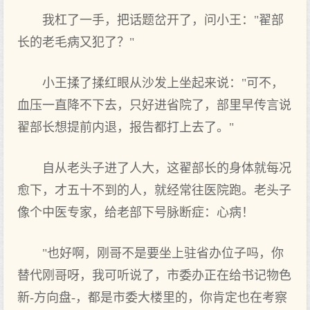
我杠了一手，把话题岔开了，问小王："翟部
长的老毛病又犯了？"
小王揉了揉红眼从沙发上坐起来说："可不，
血压一直降不下去，只好进省院了，部里早传言说
翟部长想提前内退，报告都打上去了。"
自从老头子进了人大，这翟部长的身体就每况
愈下，才五十不到的人，就经常往医院跑。老头子
像个中医专家，给老部下号脉断症：心病！
"也好啊，刚哥不是要坐上驻省办位子吗，你
替代刚哥呀，我可听说了，市委办正在给书记物色
新-方向盘-，都是市委大楼里的，你肯定也在考察