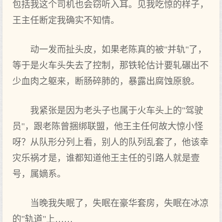
包括我这个司机也会窃听入耳。见我吃惊的样子，
王主任断定我确实不知情。
动一发而扯头皮，如果老陈真的被"并轨"了，
等于是火车头失去了控制，那铁轮估计要轧碾出不
少血肉之躯来，断肠碎肺的，暴露出腐蚀原貌。
我紧张是因为老头子也属于火车头上的"驾驶
员"，跟老陈曾捆绑联盟，他王主任何故大惊小怪
呀？从队形分列上看，别人的队列乱套了，他该幸
灾乐祸才是，谁都知道他王主任的引路人就是壹
号，属嫡系。
当晚我失眠了，失眠在豪华套房，失眠在冰凉
的"轨道"上……