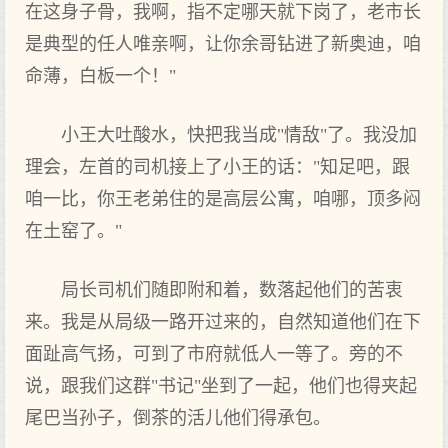
在这身子骨，我啊，指不定哪天就下岗了，老市长
是典型的任人唯亲啊，让你余哥钻进了新奥迪，咱
命薄，白板一个！"
小王大吐酸水，快把我当成"情敌"了。我没加
理会，左首的司机接上了小王的话："知足吧，跟
咱一比，你王老弟住的是高层公寓，咱哪，顶多闷
在土窑了。"
局长司机们随即附和着，数落起他们的苦衷
来。我是从局级一路开过来的，自然知道他们在下
面趾高气扬，可到了市府就低人一等了。旁的不
说，跟我们这群"书记"坐到了一起，他们也得夹起
尾巴当孙子，倒茶的活儿他们得承包。