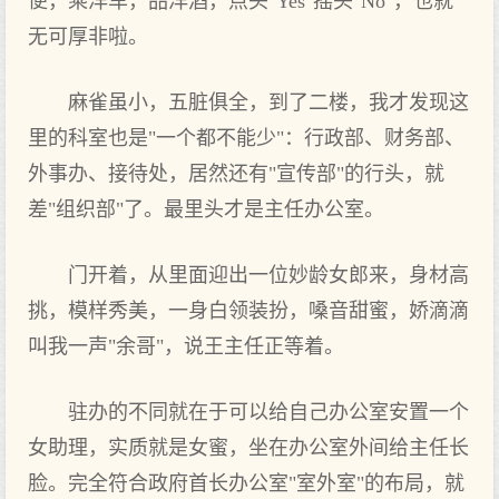
便，乘洋车，品洋酒，点头"Yes"摇头"No"，也就
无可厚非啦。
麻雀虽小，五脏俱全，到了二楼，我才发现这
里的科室也是"一个都不能少"：行政部、财务部、
外事办、接待处，居然还有"宣传部"的行头，就
差"组织部"了。最里头才是主任办公室。
门开着，从里面迎出一位妙龄女郎来，身材高
挑，模样秀美，一身白领装扮，嗓音甜蜜，娇滴滴
叫我一声"余哥"，说王主任正等着。
驻办的不同就在于可以给自己办公室安置一个
女助理，实质就是女蜜，坐在办公室外间给主任长
脸。完全符合政府首长办公室"室外室"的布局，就