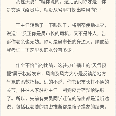
我摇头说："瞧你说的，这话该问你才是，你
是交通联络员嘛，就没从省里打探出啥风向？"
王主任转动了一下眼珠子，将烟蒂使劲摁灭，
说道："反正你是吴市长的司机，又不是外人，告
诉你老余也无妨。你可是吴市长的身边人，顺便给
我考证一下这里头的水分有多少。"
作个不恰当的比喻，这驻办广播出的"天气预
报"属于权威发布，风向及风力大小是反馈给地方
气象的系数指标。远的不说，你书记市长打不通的
关节，往往人家驻办主任一副狗皮膏药就给贴服
了。所以，先前有关吴同学迁位的缘由都是道听途
说，包括我老婆的缜密推断都是瞎子摸象的结果。