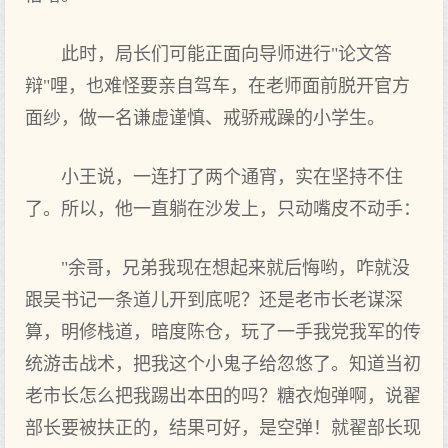
此时，局长们可能正面向导师进行"论文答
辩"哩，也难怪要亲自驾车，在老师面前脱开官方
面纱，做一名谦虚谨慎、戒骄戒躁的小学生。
小王说，一连打了两个通宵，实在坚持不住
了。所以，他一直躺在沙发上，只动嘴皮不动手：
"余哥，兄弟我现在想起来就后悔哟，咋就没
跟吴书记一条道儿开到底呢？还是老市长老谋深
算，明修栈道，暗度陈仓，玩了一手我党我军的传
统游击战术，把我这个小鬼子给忽悠了。知道当初
老市长怎么把我踢出本田的吗？糖衣炮弹啊，说翟
部长要被扶正的，结果可好，是空弹！就翟部长现