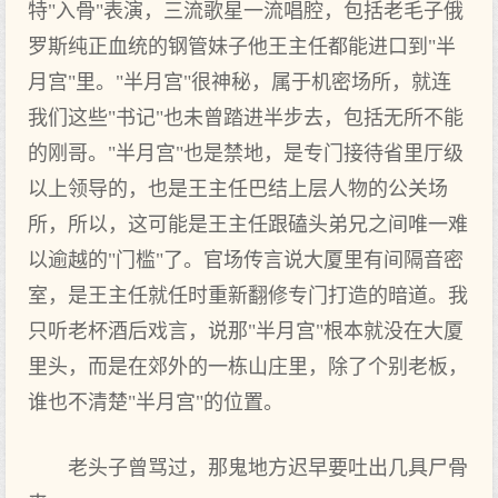
特"入骨"表演，三流歌星一流唱腔，包括老毛子俄
罗斯纯正血统的钢管妹子他王主任都能进口到"半
月宫"里。"半月宫"很神秘，属于机密场所，就连
我们这些"书记"也未曾踏进半步去，包括无所不能
的刚哥。"半月宫"也是禁地，是专门接待省里厅级
以上领导的，也是王主任巴结上层人物的公关场
所，所以，这可能是王主任跟磕头弟兄之间唯一难
以逾越的"门槛"了。官场传言说大厦里有间隔音密
室，是王主任就任时重新翻修专门打造的暗道。我
只听老杯酒后戏言，说那"半月宫"根本就没在大厦
里头，而是在郊外的一栋山庄里，除了个别老板，
谁也不清楚"半月宫"的位置。
老头子曾骂过，那鬼地方迟早要吐出几具尸骨