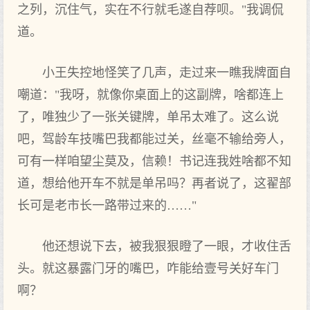
之列，沉住气，实在不行就毛遂自荐呗。"我调侃
道。
小王失控地怪笑了几声，走过来一瞧我牌面自
嘲道："我呀，就像你桌面上的这副牌，啥都连上
了，唯独少了一张关键牌，单吊太难了。这么说
吧，驾龄车技嘴巴我都能过关，丝毫不输给旁人，
可有一样咱望尘莫及，信赖！书记连我姓啥都不知
道，想给他开车不就是单吊吗？再者说了，这翟部
长可是老市长一路带过来的……"
他还想说下去，被我狠狠瞪了一眼，才收住舌
头。就这暴露门牙的嘴巴，咋能给壹号关好车门
啊？