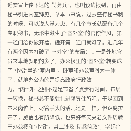
近安置上传下达的"勤务兵"，也叫预约报到，再由
秘书引进内室拜见。拿本市来说，过去盛行秘书制
的时候，可以说人满为患，有几个市长就配备几个
专职秘书，无形中滋生了"室外室"的官僚作风，第
一道门给你敞开着，磕开第二道门就难了。近几年
有两个因素打破了"室外室"的布局：其一是外地官
员来本地就职的多了，办公楼里的"室外室"转变成
了"小招"里的"室内室"，卧室和办公室融为一体
了。就地办公为的是提高政府行政效
力，"内""外"之别不过是节省了点步行时间，布局
一转换，秘书总不能驻扎进领导住所吧，于是回到
本来岗位上，尽管手头的活儿还是一样，但距离拉
开了，威信也有所降低，也只好每天夹着文件周转
于办公楼和"小招"。其二涉及"精兵简政"，学起企