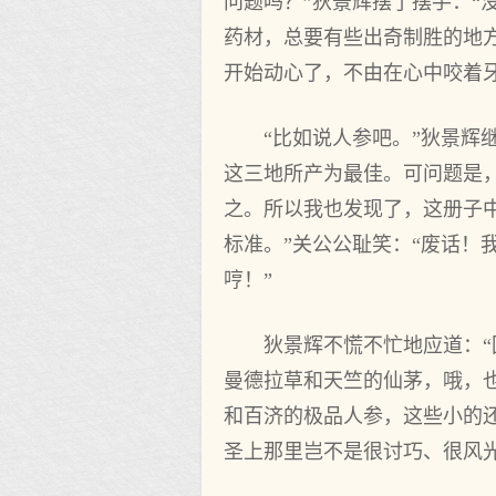
问题吗？”狄景辉摆了摆手：
药材，总要有些出奇制胜的地
开始动心了，不由在心中咬着牙
“比如说人参吧。”狄景辉
这三地所产为最佳。可问题是
之。所以我也发现了，这册子中
标准。”关公公耻笑：“废话
哼！”
狄景辉不慌不忙地应道：
曼德拉草和天竺的仙茅，哦，
和百济的极品人参，这些小的
圣上那里岂不是很讨巧、很风光