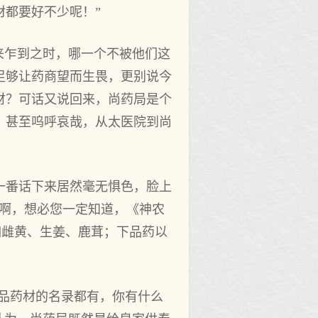
都要好不少呢！”
来乍到之时，哪一个不被他们这
足够让药商望而生畏，更别说今
财？可话又说回来，尚药局是个
，甚至呜呼哀哉，从太医院到尚
一番话下来居然毫无惧色，脸上
公啊，想必您一定知道，《神农
如雌黄、生姜、鹿茸；下品药以
三品药材的名录都有，你有什么