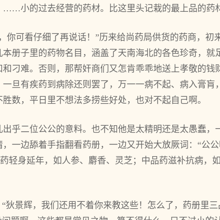
！……小的过去经营的药材。比这里头记栽的最上品的药材
辉，你可看仔细了再说话！”历来给尚药局供货的药商，初
几本册子里的药物名目，涵盖了天南海北的各色珍奇，就
扣和刁难。否则，那帮奸商们又怎肯乖乖地送上孝敬的钱
，一旦有疾药到病除还则罢了，万一一病不起、病入膏肓
不胜数，平日里不想法多捞些好处，也对不起自己啊。
儿出乎二位公公的意料。也不知他是太精明还是太愚蠢，
情，一边舔着手指翻看药册，一边又开始大放厥词：“公
品药轻身延年，如人参、麝香、灵芝；中品药滋补抗病，
：“狄景辉，我们还用不着你来教这些！怎么了，药册里