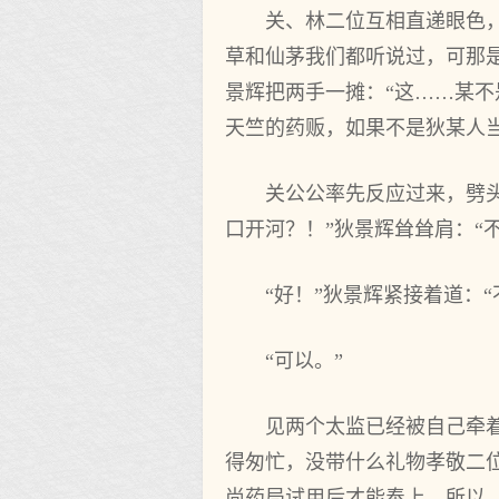
关、林二位互相直递眼色
草和仙茅我们都听说过，可那
景辉把两手一摊：“这……某
天竺的药贩，如果不是狄某人
关公公率先反应过来，劈
口开河？！”狄景辉耸耸肩：“
“好！”狄景辉紧接着道：
“可以。”
见两个太监已经被自己牵
得匆忙，没带什么礼物孝敬二
尚药局试用后才能奉上，所以