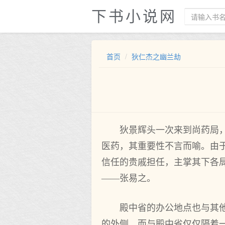
下书小说网
首页
狄仁杰之幽兰劫
狄景辉头一次来到尚药局
医药，其重要性不言而喻。由
信任的贵戚担任，主掌其下各
——张易之。
殿中省的办公地点也与其
的外侧，而与殿中省仅仅隔着