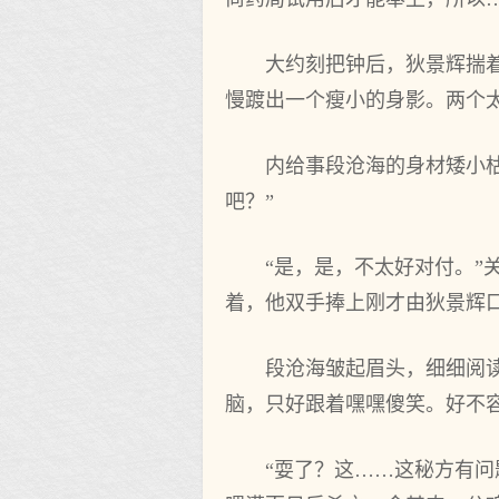
大约刻把钟后，狄景辉揣
慢踱出一个瘦小的身影。两个太
内给事段沧海的身材矮小枯
吧？”
“是，是，不太好对付。”
着，他双手捧上刚才由狄景辉
段沧海皱起眉头，细细阅
脑，只好跟着嘿嘿傻笑。好不容
“耍了？这……这秘方有问