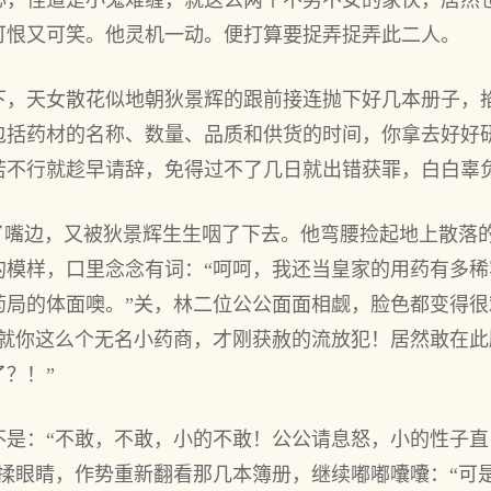
心，怪道是小鬼难缠，就这么两个不男不女的家伙，居然
可恨又可笑。他灵机一动。便打算要捉弄捉弄此二人。
下，天女散花似地朝狄景辉的跟前接连抛下好几本册子，
包括药材的名称、数量、品质和供货的时间，你拿去好好
若不行就趁早请辞，免得过不了几日就出错获罪，白白辜负
到了嘴边，又被狄景辉生生咽了下去。他弯腰捡起地上散落
的模样，口里念念有词：“呵呵，我还当皇家的用药有多
药局的体面噢。”关，林二位公公面面相觑，脸色都变得
！就你这么个无名小药商，才刚获赦的流放犯！居然敢在
？！”
不是：“不敢，不敢，小的不敢！公公请息怒，小的性子
了揉眼睛，作势重新翻看那几本簿册，继续嘟嘟囔囔：“可