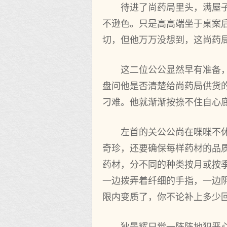
待进了尚药局里头，满屋
不逊色。只是高高端坐于桌案
切，但他万万没想到，这尚药
这二位公公显然早有准备
盘问他是否清楚给尚药局供货
刁难。他就渐渐按捺不住自心
左首的关公公尚在喋喋不
奇珍，还要确保每样药材的品
药材，分不同的种类按月或按
一边拨弄着纤细的手指，一边
限内变质了，你不论补上多少