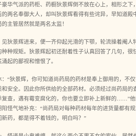
子豪华气派的药柜、药橱狄景辉倒不放在心上，相形之下
后的两名奉御大人，却叫狄景辉看得有些诧异，早知道殿
局的主管居然就是两名太监！
，见狄景辉进来，便一齐仰起光滑的下颚，轮流操着阉人
的种种规矩。狄景辉起初还耐着性子认真回答了几句，很
底涌起的鄙视和憎恨了。
休：“狄景辉，你可知道尚药局的药材是奉上御用的，不
质和安全。因此你所供给的全部药材。必须经过尚药局的
季复查，遇有霉变腐化的，你也要立即补上新鲜的……”
阴阳怪气地补充：“尚药局对每种药材每年的进货量都有
回新药，都是得不着钱的，明白吗？”