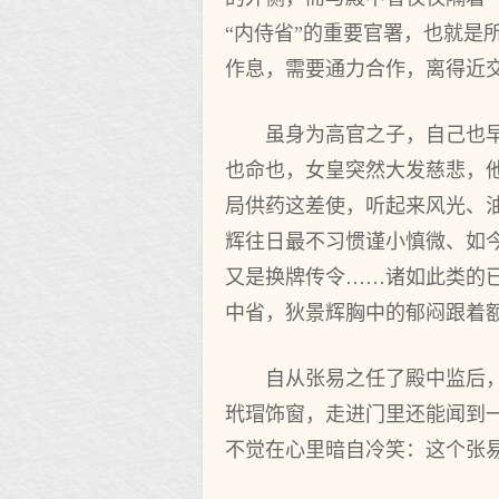
“内侍省”的重要官署，也就
作息，需要通力合作，离得近
虽身为高官之子，自己也
也命也，女皇突然大发慈悲，
局供药这差使，听起来风光、
辉往日最不习惯谨小慎微、如
又是换牌传令……诸如此类的
中省，狄景辉胸中的郁闷跟着
自从张易之任了殿中监后
玳瑁饰窗，走进门里还能闻到
不觉在心里暗自冷笑：这个张