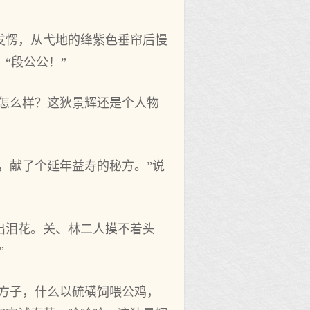
发愣，从弋地的绛紫色垂帘后慢
“段公公！”
“怎么样？这狄景辉还是个人物
，献了个延年益寿的秘方。”说
出泪花。关、林二人摸不着头
”
这方子，什么以硫磺饲喂公鸡，