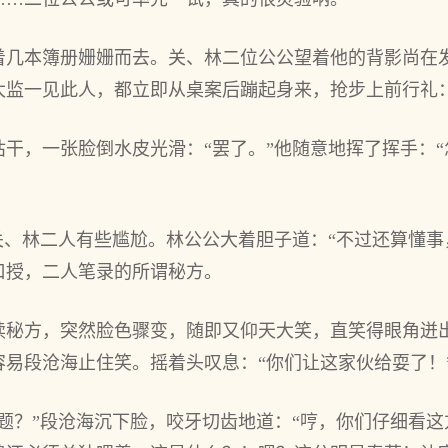
着几本簿册姗姗而去。关、林二位公公望着他的背影尚在
监一见此人，都立即从桌案后蹦起身来，抢步上前行礼：
干，一张脸倒水皮光滑：“罢了。”他随意地挥了挥手：
关、林二人有些尴尬。林公公大着胆子道：“不过还算懂事
口授，二人笔录的所谓秘方。
读秘方，突然脸色骤变，随即又仰天大笑，直笑得眼角迸
易段沧海止住笑。摇着头叹息：“你们让这家伙给耍了！
题？”段沧海沉下脸，咬牙切齿地道：“哼，你们仔细看