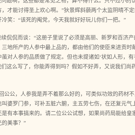
“没问题啊，这些都是常见之物，算不得什么。只不过小的
方，才能讨得圣上欢心啊。”狄景辉斜藐两个太监阴晴不
冷笑：“该死的阄党，今天我就好好玩儿你们一把。”
继续侃侃而谈：“这册子里说了必须是高丽、新罗和百济
，三地所产的人参中最上品的，都由他们的使臣来进贡时
虽对人参的品质做了规定。但也未提诸如‘状如人形，有
！我们这么写了，你能弄得到吗？假如不好弄，又说我们尚
“回公公，人参我是弄不着那么好的，可类似功效的药材
也叫婆罗门参，可补五脏六腑，主五劳七伤，在还复元气
还是有本事搞来的。请二位公公试想，如果尚药局能给皇
的美事？”