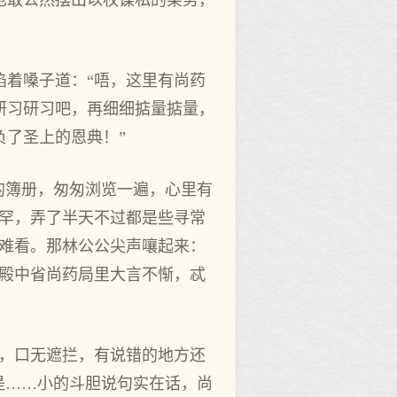
也敢公然摆出以权谋私的架势，
掐着嗓子道：“唔，这里有尚药
研习研习吧，再细细掂量掂量，
了圣上的恩典！”
的簿册，匆匆浏览一遍，心里有
稀罕，弄了半天不过都是些寻常
很难看。那林公公尖声嚷起来：
此殿中省尚药局里大言不惭，忒
直，口无遮拦，有说错的地方还
是……小的斗胆说句实在话，尚