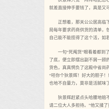
狄景辉只觉一阵阵地犯恶
就差直接伸手要钱了，真是又
正想着，那关公公居高临
局每年要求药商供货的清单，
自己能不能揽得了这个活，如
一句“死阄货”眼看着都
了底，便立即摆出副不屑一顾
货色，真真惘负了这殿中省尚
“呸你个狄景辉！好大的胆子
也地不自量力，莫非是活腻味了
狄景辉赶紧点头哈腰地赔
请二位大人多担待。”他又揉