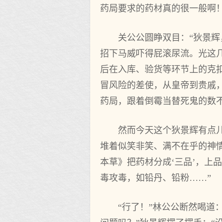
药局要求的药材真的很一般啊
关公公圆睁双目：“狄景
招下马威吓得屁滚尿流。光这
后在入库、验货等环节上的克
冒风险的差使，从皇帝到贵戚
药局，跟着倒霉当替死鬼的数
然而今天这个狄景辉有点
堆着似笑非笑、满不在乎的神
本草》把药材分成‘三品’，上
毒攻毒，如铅丹、铅粉……”
“行了！”林公公断然喝道