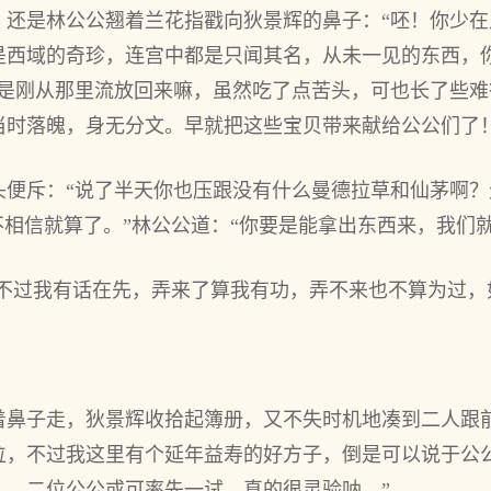
，还是林公公翘着兰花指戳向狄景辉的鼻子：“呸！你少
是西域的奇珍，连宫中都是只闻其名，从未一见的东西，
不是刚从那里流放回来嘛，虽然吃了点苦头，可也长了些
当时落魄，身无分文。早就把这些宝贝带来献给公公们了！
头便斥：“说了半天你也压跟没有什么曼德拉草和仙茅啊
不相信就算了。”林公公道：“你要是能拿出东西来，我们就
“不过我有话在先，弄来了算我有功，弄不来也不算为过，
着鼻子走，狄景辉收拾起簿册，又不失时机地凑到二人跟
位，不过我这里有个延年益寿的好方子，倒是可以说于公
……二位公公或可率先一试，真的很灵验呐。”