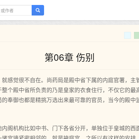
第06章 伤别
，就感觉很不自在。尚药局是殿中省下属的内庭官署，主
于整个殿中省所负责的乃是皇家的衣食住行，不仅它的最
局的奉御也都是精挑万选出来最可靠的官员，当今的殿中
他内阁机构比如中书、门下各省分开，单独位于皇城的西
一堵宫墙紧密相邻的，就是掖庭宫。之所以有这样的安排