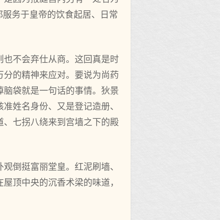
都服务于皇帝的饮食起居、日常
则也不会弃仕从商。这回真是时
万分的精神来应对。要说为尚药
掉脑袋就是一句话的事情。狄景
核准姓名身份、又是登记造册、
道、七拐八绕来到宫墙之下的殿
外观倒挺富丽堂皇。红泥刷墙、
在屋顶中央的沉香术梁的味道，