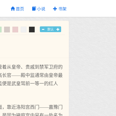
首页
小说
书架
默认
管着从皇帝、贵戚到禁军卫府的
高长官——殿中监通常由皇帝最
监便是武皇驾前一等一的红人
面，靠近洛阳宫西门——嘉豫门
，是因为掖庭宫内另有一处名为