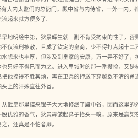
是所有大内太监们的总衙门。殿中省与内侍省，一外一内，
交流起来就方便多了。
早早地明经中第，狄景辉生就一副不肯受拘束的性子，否
他不仅流刑被赦，且成了钦定的皇商，少不得打点起十二
油水想来也丰厚，但涉及到皇家的安康，万一弄不好了，
今也只好不得已而为之。进入皇城时的那一番搜捡，又是
已把他搞得不胜其烦，再在卫兵的押送下穿越数不清的甬
额头上的汗殊直往外冒。
，从武皇那里搞来银子大大地修缮了殿中省，因而这里的
一股优雅的香气，狄景辉皱起鼻子抬头一嗅，原来是高架
易之，还真是不怕奢靡。