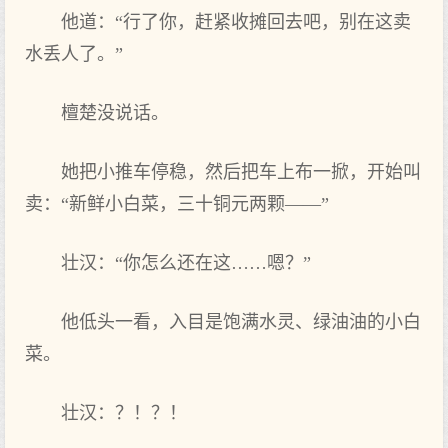
他道：“行了你，赶紧收摊回去吧，别在这卖
水丢人了。”
檀楚没说话。
她把小推车停稳，然后把车上布一掀，开始叫
卖：“新鲜小白菜，三十铜元两颗——”
壮汉：“你怎么还在这……嗯？”
他低头一看，入目是饱满水灵、绿油油的小白
菜。
壮汉：？！？！